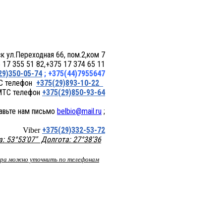
 пом.2,ком 7
17 355 51 82,+375 17 374 65 11
29)350-05-74
; +375(44)7955647
+375(29)893-10-22
+375(29)850-93-64
belbio@mail.ru
;
+375(29)332-53-72
Viber
 53°53'07" Долгота: 27°38'36
вара можно уточнить по телефонам