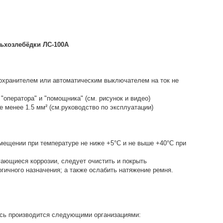
льхозлебёдки ЛС-100А
охранителем или автоматическим выключателем на ток не
оператора" и "помощника" (см. рисунок и видео)
 менее 1.5 мм² (см.руководство по эксплуатации)
мещении при температуре не ниже +5°С и не выше +40°С при
гающиеся коррозии, следует очистить и покрыть
гичного назначения; а также ослабить натяжение ремня.
усь производится следующими организациями: