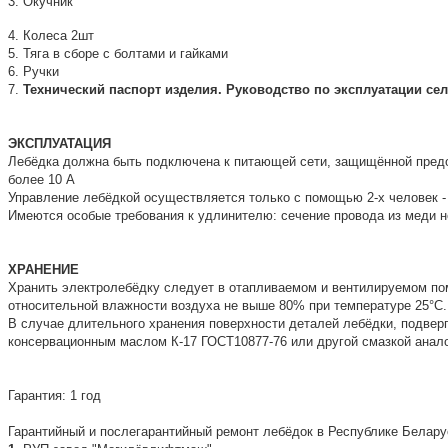
3. Окучник
4. Колеса 2шт
5. Тяга в сборе с болтами и гайками
6. Ручки
7.
Технический паспорт изделия. Руководство по эксплуатации се
ЭКСПЛУАТАЦИЯ
Лебёдка должна быть подключена к питающей сети, защищённой пред
более 10 А
Управление лебёдкой осуществляется только с помощью 2-х человек - "
Имеются особые требования к удлинителю: сечение провода из меди не
ХРАНЕНИЕ
Хранить электролебёдку следует в отапливаемом и вентилируемом по
относительной влажности воздуха не выше 80% при температуре 25°С.
В случае длительного хранения поверхности деталей лебёдки, подвер
консервационным маслом К-17 ГОСТ10877-76 или другой смазкой анало
Гарантия: 1 год
Гарантийный и послегарантийный ремонт лебёдок в Республике Белар