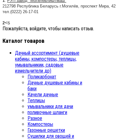
1
.
РУП завод "Могилёвлифтмаш"
212798 Республика Беларусь г.Могилёв, проспект Мира, 42
тел.(0222) 26-17-01
<s
2
Пожалуйста, войдите, чтобы написать отзыв.
Каталог товаров
Дачный ассортимент (душевые
кабины, компостеры, теплицы,
умывальникии, садовые
измельчители др)
Поликарбонат
Дачные душевые кабины и
баки
Качели дачные
Теплицы
умывальники для дачи
поливочные шланги
Разное
Компостеры
Газонные решетки
Сушилки для овощей и