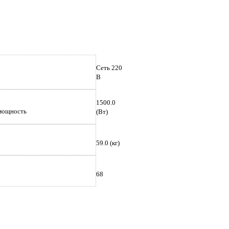
 изображение, чтобы увеличит
Сеть 220
В
1500.0
мощность
(Вт)
59.0 (кг)
68