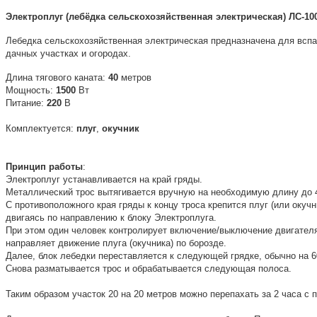
Электроплуг (лебёдка сельскохозяйственная электрическая) ЛС-10
Лебедка сельскохозяйственная электрическая предназначена для вспа
дачных участках и огородах.
Длина тягового каната:
40
метров
Мощность:
1500
Вт
Питание:
220
В
Комплектуется:
плуг
,
окучник
Принцип работы
:
Электроплуг устанавливается на край гряды.
Металлический трос вытягивается вручную на необходимую длину до 
С противоположного края гряды к концу троса крепится плуг (или окуч
двигаясь по направлению к блоку Электроплуга.
При этом один человек контролирует включение/выключение двигателя 
направляет движение плуга (окучника) по борозде.
Далее, блок лебедки переставляется к следующей грядке, обычно на 6
Снова разматывается трос и обрабатывается следующая полоса.
Таким образом участок 20 на 20 метров можно перепахать за 2 часа с 