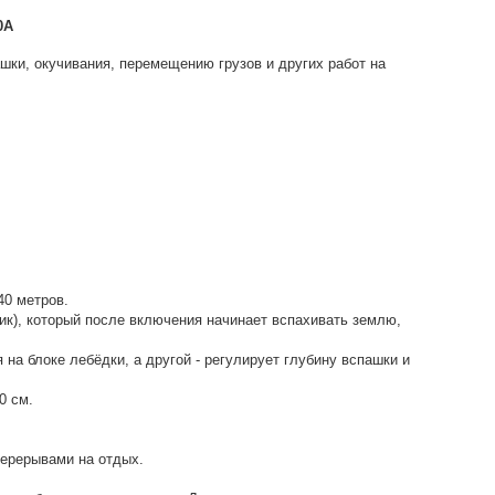
0А
шки, окучивания, перемещению грузов и других работ на
40 метров.
ник), который после включения начинает вспахивать землю,
на блоке лебёдки, а другой - регулирует глубину вспашки и
0 см.
перерывами на отдых.