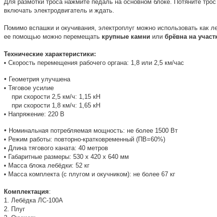
Для размотки троса нажмите педаль на основном блоке. Потяните трос
включать электродвигатель и ждать.
Помимо вспашки и окучивания, электроплуг можно использовать как л
ее помощью можно перемещать
крупные камни
или
брёвна на участ
Технические характеристики:
• Скорость перемещения рабочего органа: 1,8 или 2,5 км/час
•
Геометрия улучшена
• Тяговое усилие
при скорости 2,5 км/ч: 1,15 кH
при скорости 1,8 км/ч: 1,65 кН
• Напряжение: 220 В
•
Номинальная потребляемая мощность: не более 1500 Вт
• Режим работы: повторно-кратковременный (ПВ=60%)
• Длина тягового каната: 40 метров
• Габаритные размеры: 530 х 420 х 640 мм
• Масса блока лебёдки: 52 кг
• Масса комплекта (с плугом и окучником): не более 67 кг
Комплектация
:
1. Лебёдка ЛС-100А
2. Плуг