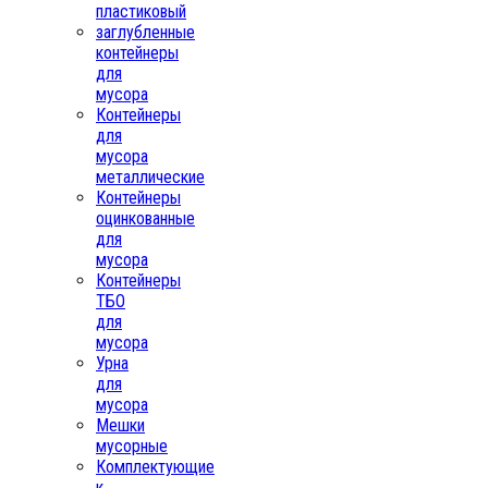
пластиковый
заглубленные
контейнеры
для
мусора
Контейнеры
для
мусора
металлические
Контейнеры
оцинкованные
для
мусора
Контейнеры
ТБО
для
мусора
Урна
для
мусора
Мешки
мусорные
Комплектующие
к