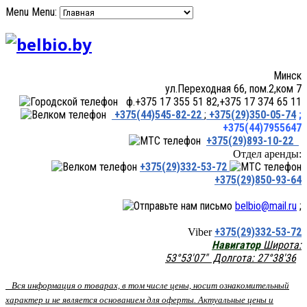
Menu
Menu:
Минск
ул.Переходная 66, пом.2,ком 7
ф.+375 17 355 51 82,+375 17 374 65 11
+375(44)545-82-22
;
+375(29)350-05-74
;
+375(44)7955647
+375(29)893-10-22
Отдел аренды:
+375(29)332-53-72
+375(29)850-93-64
belbio@mail.ru
;
+375(29)332-53-72
Viber
Навигатор
Широта:
53°53'07" Долгота: 27°38'36
Вся информация о товарах, в том числе цены, носит ознакомительный
характер и не является основанием для оферты. Актуальные цены и