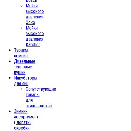
Bosch
Мойки
высокого
давления
Эско
Мойки
высокого
давления
Karcher
Туризм,
кемпинг
Дизельные
тепловые
пушки
Инкубаторы
для яиц
Сопутствующие
товары
для
птицеводства
Зимний
ассортимент
( лопаты,
скребки,