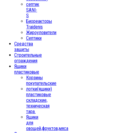
септик
SANI-
S
Биореакторы
Traidenis
Жироуловители
Септики
Средства
защиты
Строительные
ограждения
Ящики
пластиковые
Корзины
покупательские
лотки(ящики)
пластиковые
складские,
техническая
тара.
Ящики
для
овощей,фруктов,мяса