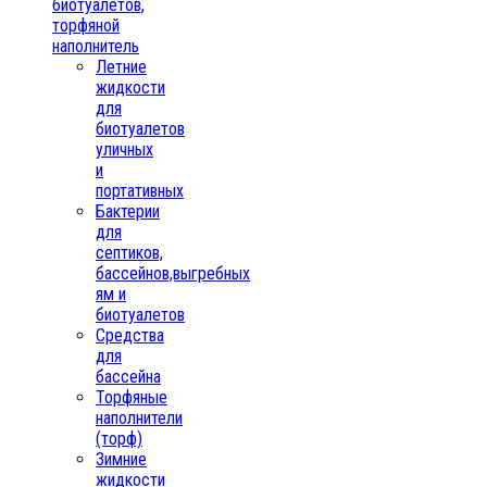
биотуалетов,
торфяной
наполнитель
Летние
жидкости
для
биотуалетов
уличных
и
портативных
Бактерии
для
септиков,
бассейнов,выгребных
ям и
биотуалетов
Средства
для
бассейна
Торфяные
наполнители
(торф)
Зимние
жидкости