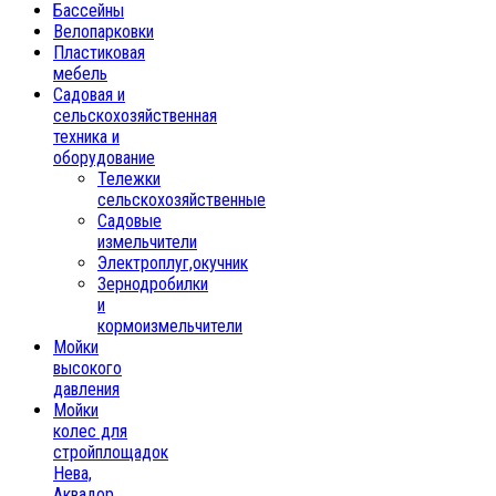
Бассейны
Велопарковки
Пластиковая
мебель
Садовая и
сельскохозяйственная
техника и
оборудование
Тележки
сельскохозяйственные
Садовые
измельчители
Электроплуг,окучник
Зернодробилки
и
кормоизмельчители
Мойки
высокого
давления
Мойки
колес для
стройплощадок
Нева,
Аквадор,