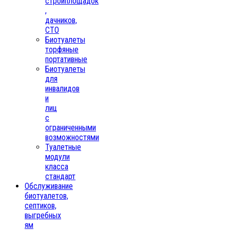
стройплощадок
,
дачников,
СТО
Биотуалеты
торфяные
портативные
Биотуалеты
для
инвалидов
и
лиц
с
ограниченными
возможностями
Туалетные
модули
класса
стандарт
Обслуживание
биотуалетов,
септиков,
выгребных
ям