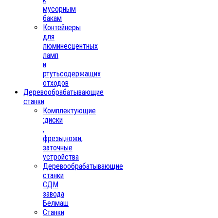
мусорным
бакам
Контейнеры
для
люминесцентных
ламп
и
ртутьсодержащих
отходов
Деревообрабатывающие
станки
Комплектующие
:диски
,
фрезы,ножи,
заточные
устройства
Деревообрабатывающие
станки
СДМ
завода
Белмаш
Станки