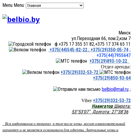
Menu
Menu:
Минск
ул.Переходная 66, пом.2,ком 7
ф.+375 17 355 51 82,+375 17 374 65 11
+375(44)545-82-22
;
+375(29)350-05-74
;
+375(44)7955647
+375(29)893-10-22
Отдел аренды:
+375(29)332-53-72
+375(29)850-93-64
belbio@mail.ru
;
+375(29)332-53-72
Viber
Навигатор
Широта:
53°53'07" Долгота: 27°38'36
Вся информация о товарах, в том числе цены, носит ознакомительный
характер и не является основанием для оферты. Актуальные цены и