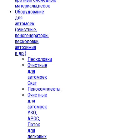
материалы,песок
Oборудование
для
автомоек
(очистные,
пеногенераторы,
песколовки,
автохимия
и др.)
Песколовки
Очистные
для
автомоек
Скат
Пенокомплекты
Очистные
для
автомоек
УКО,
АРОС,
Поток
для
легковых