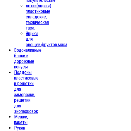
покупательские
лотки(ящики)
пластиковые
складские,
техническая
тара.
Ящики
для
овощей,фруктов,мяса
Водоналивные
блоки и
дорожные
конусы
Поддоны
пластиковые
и решетки
для
заморозки,
решетки
для
экопарковок
Мешки,
пакеты
Рукав