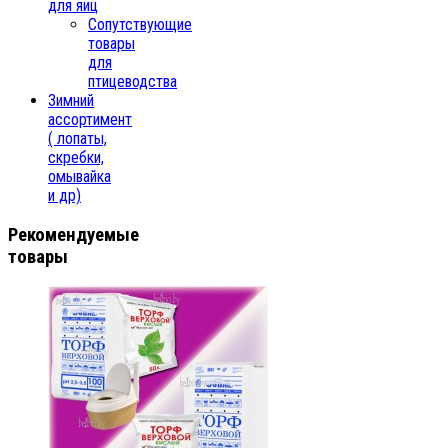
для яиц
Сопутствующие
товары
для
птицеводства
Зимний
ассортимент
( лопаты,
скребки,
омывайка
и др)
Рекомендуемые
товары