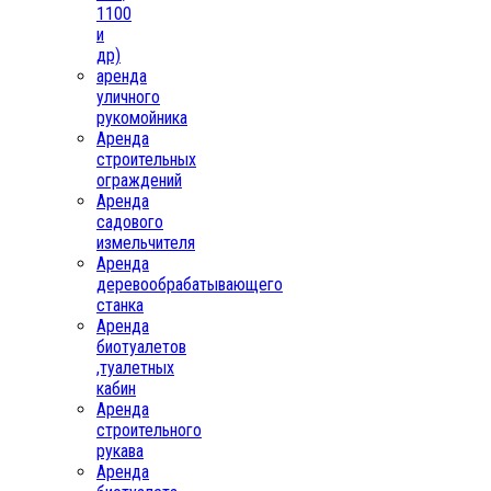
1100
и
др)
аренда
уличного
рукомойника
Аренда
строительных
ограждений
Аренда
садового
измельчителя
Аренда
деревообрабатывающего
станка
Аренда
биотуалетов
,туалетных
кабин
Аренда
строительного
рукава
Аренда