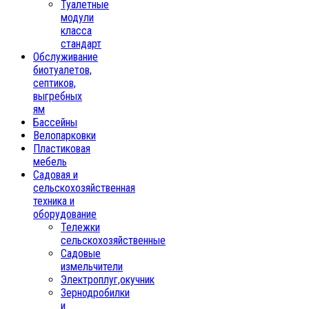
Туалетные
модули
класса
стандарт
Обслуживание
биотуалетов,
септиков,
выгребных
ям
Бассейны
Велопарковки
Пластиковая
мебель
Садовая и
сельскохозяйственная
техника и
оборудование
Тележки
сельскохозяйственные
Садовые
измельчители
Электроплуг,окучник
Зернодробилки
и