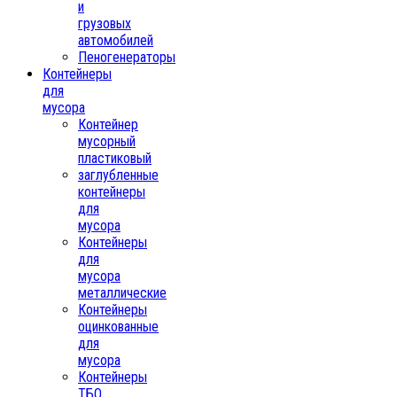
и
грузовых
автомобилей
Пеногенераторы
Контейнеры
для
мусора
Контейнер
мусорный
пластиковый
заглубленные
контейнеры
для
мусора
Контейнеры
для
мусора
металлические
Контейнеры
оцинкованные
для
мусора
Контейнеры
ТБО