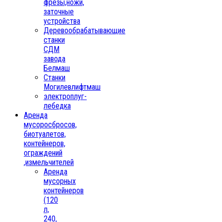
фрезы,ножи,
заточные
устройства
Деревообрабатывающие
станки
СДМ
завода
Белмаш
Станки
Могилевлифтмаш
электроплуг-
лебедка
Аренда
мусоросбросов,
биотуалетов,
контейнеров,
ограждений
,измельчителей
Аренда
мусорных
контейнеров
(120
л,
240,