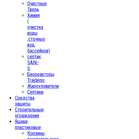
Очистные
Тверь
Химия
(
очистка
воды
,сточных
вод,
бассейнов)
септик
SANI-
S
Биореакторы
Traidenis
Жироуловители
Септики
Средства
защиты
Строительные
ограждения
Ящики
пластиковые
Корзины