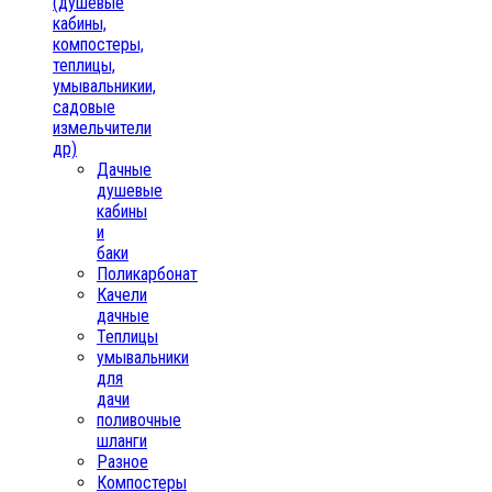
(душевые
кабины,
компостеры,
теплицы,
умывальникии,
садовые
измельчители
др)
Дачные
душевые
кабины
и
баки
Поликарбонат
Качели
дачные
Теплицы
умывальники
для
дачи
поливочные
шланги
Разное
Компостеры