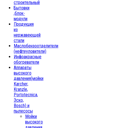
строительный
Бытовки
,блок-
модули
Продукция
из
нержавеющей
стали
Маслобензоотделители
(нефтеуловители)
Инфракрасные
обогреватели
Аппараты
высокого
давления(мойки
Karcher,
Kranzle,
Portotecnica,
Эско,
Bosch) и
пылесосы
Мойки
высокого
давления