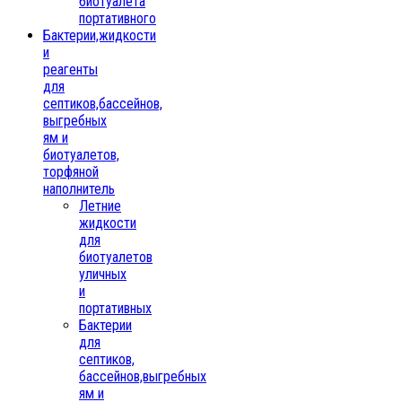
биотуалета
портативного
Бактерии,жидкости
и
реагенты
для
септиков,бассейнов,
выгребных
ям и
биотуалетов,
торфяной
наполнитель
Летние
жидкости
для
биотуалетов
уличных
и
портативных
Бактерии
для
септиков,
бассейнов,выгребных
ям и