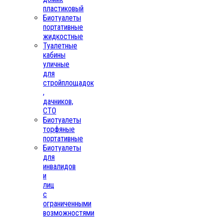
пластиковый
Биотуалеты
портативные
жидкостные
Туалетные
кабины
уличные
для
стройплощадок
,
дачников,
СТО
Биотуалеты
торфяные
портативные
Биотуалеты
для
инвалидов
и
лиц
с
ограниченными
возможностями