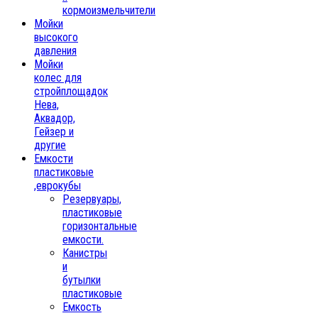
кормоизмельчители
Мойки
высокого
давления
Мойки
колес для
стройплощадок
Нева,
Аквадор,
Гейзер и
другие
Емкости
пластиковые
,еврокубы
Резервуары,
пластиковые
горизонтальные
емкости.
Канистры
и
бутылки
пластиковые
Емкость