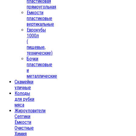
пластиковая
прямоугольная
Емкости
пластиковые
вертикальные
Еврокубы
1000л
(
пищевые,
технические)
Бочки
пластиковые
и
металлические
Скамейки
уличные
Колоды
для рубки
мяса
Жироуловители
Септики
Ёмкости
Очистные
Химия