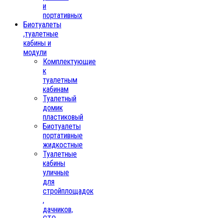
и
портативных
Биотуалеты
,туалетные
кабины и
модули
Комплектующие
к
туалетным
кабинам
Туалетный
домик
пластиковый
Биотуалеты
портативные
жидкостные
Туалетные
кабины
уличные
для
стройплощадок
,
дачников,