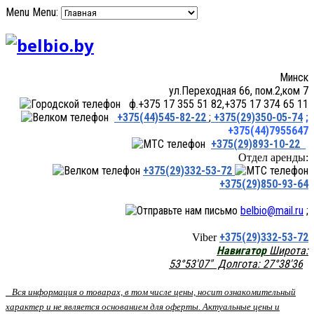
Menu
Menu:
Минск
ул.Переходная 66, пом.2,ком 7
ф.+375 17 355 51 82,+375 17 374 65 11
+375(44)545-82-22
;
+375(29)350-05-74
;
+375(44)7955647
+375(29)893-10-22
Отдел аренды:
+375(29)332-53-72
+375(29)850-93-64
belbio@mail.ru
;
+375(29)332-53-72
Viber
Навигатор
Широта:
53°53'07" Долгота: 27°38'36
Вся информация о товарах, в том числе цены, носит ознакомительный
характер и не является основанием для оферты. Актуальные цены и