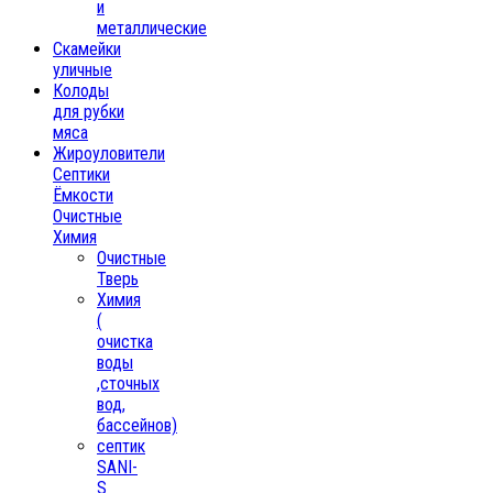
и
металлические
Скамейки
уличные
Колоды
для рубки
мяса
Жироуловители
Септики
Ёмкости
Очистные
Химия
Очистные
Тверь
Химия
(
очистка
воды
,сточных
вод,
бассейнов)
септик
SANI-
S