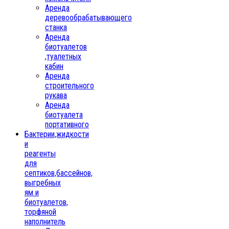
Аренда
деревообрабатывающего
станка
Аренда
биотуалетов
,туалетных
кабин
Аренда
строительного
рукава
Аренда
биотуалета
портативного
Бактерии,жидкости
и
реагенты
для
септиков,бассейнов,
выгребных
ям и
биотуалетов,
торфяной
наполнитель