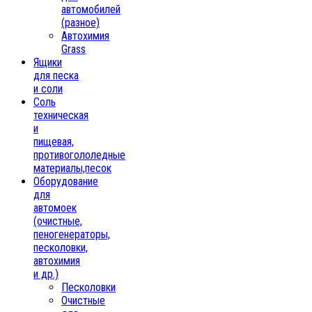
автомобилей
(разное)
Автохимия
Grass
Ящики
для песка
и соли
Соль
техническая
и
пищевая,
противогололедные
материалы,песок
Oборудование
для
автомоек
(очистные,
пеногенераторы,
песколовки,
автохимия
и др.)
Песколовки
Очистные