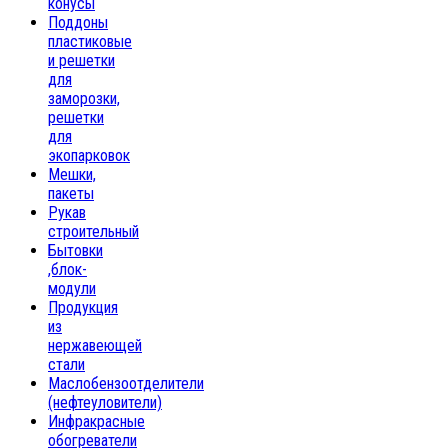
конусы
Поддоны
пластиковые
и решетки
для
заморозки,
решетки
для
экопарковок
Мешки,
пакеты
Рукав
строительный
Бытовки
,блок-
модули
Продукция
из
нержавеющей
стали
Маслобензоотделители
(нефтеуловители)
Инфракрасные
обогреватели