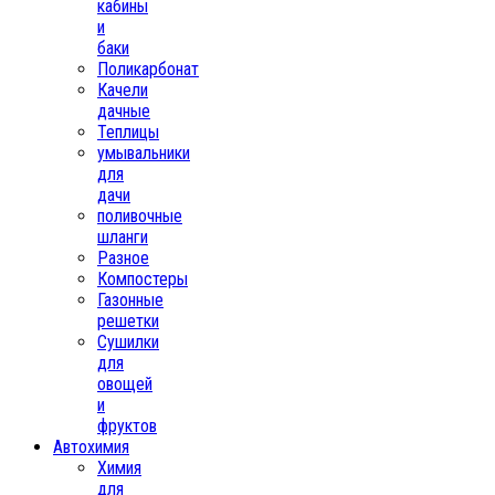
кабины
и
баки
Поликарбонат
Качели
дачные
Теплицы
умывальники
для
дачи
поливочные
шланги
Разное
Компостеры
Газонные
решетки
Сушилки
для
овощей
и
фруктов
Автохимия
Химия
для