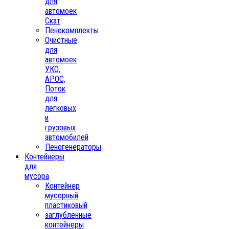
для
автомоек
Скат
Пенокомплекты
Очистные
для
автомоек
УКО,
АРОС,
Поток
для
легковых
и
грузовых
автомобилей
Пеногенераторы
Контейнеры
для
мусора
Контейнер
мусорный
пластиковый
заглубленные
контейнеры