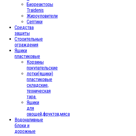
Биореакторы
Traidenis
Жироуловители
Септики
Средства
защиты
Строительные
ограждения
Ящики
пластиковые
Корзины
покупательские
лотки(ящики)
пластиковые
складские,
техническая
тара.
Ящики
для
овощей,фруктов,мяса
Водоналивные
блоки и
дорожные