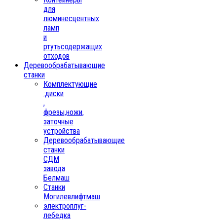
для
люминесцентных
ламп
и
ртутьсодержащих
отходов
Деревообрабатывающие
станки
Комплектующие
:диски
,
фрезы,ножи,
заточные
устройства
Деревообрабатывающие
станки
СДМ
завода
Белмаш
Станки
Могилевлифтмаш
электроплуг-
лебедка