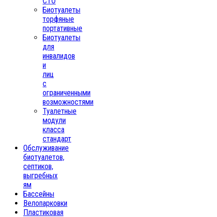
СТО
Биотуалеты
торфяные
портативные
Биотуалеты
для
инвалидов
и
лиц
с
ограниченными
возможностями
Туалетные
модули
класса
стандарт
Обслуживание
биотуалетов,
септиков,
выгребных
ям
Бассейны
Велопарковки
Пластиковая