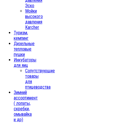
давления
Эско
Мойки
высокого
давления
Karcher
Туризм,
кемпинг
Дизельные
тепловые
пушки
Инкубаторы
для яиц
Сопутствующие
товары
для
птицеводства
Зимний
ассортимент
( лопаты,
скребки,
омывайка
и др)