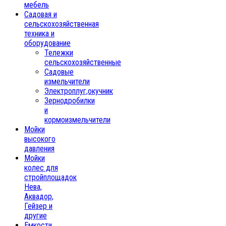
мебель
Садовая и
сельскохозяйственная
техника и
оборудование
Тележки
сельскохозяйственные
Садовые
измельчители
Электроплуг,окучник
Зернодробилки
и
кормоизмельчители
Мойки
высокого
давления
Мойки
колес для
стройплощадок
Нева,
Аквадор,
Гейзер и
другие
Емкости