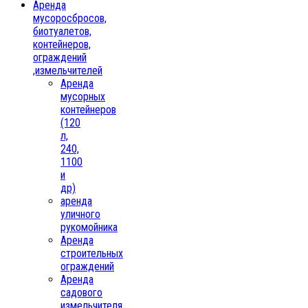
Аренда
мусоросбросов,
биотуалетов,
контейнеров,
ограждений
,измельчителей
Аренда
мусорных
контейнеров
(120
л,
240,
1100
и
др)
аренда
уличного
рукомойника
Аренда
строительных
ограждений
Аренда
садового
измельчителя