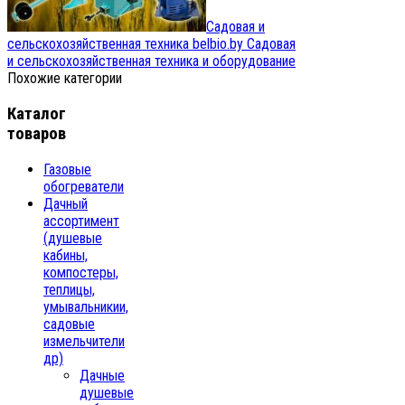
Садовая и
сельскохозяйственная техника belbio.by
Садовая
и сельскохозяйственная техника и оборудование
Похожие категории
Каталог
товаров
Газовые
обогреватели
Дачный
ассортимент
(душевые
кабины,
компостеры,
теплицы,
умывальникии,
садовые
измельчители
др)
Дачные
душевые