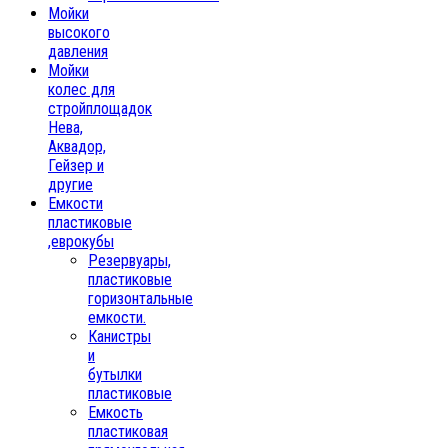
Мойки
высокого
давления
Мойки
колес для
стройплощадок
Нева,
Аквадор,
Гейзер и
другие
Емкости
пластиковые
,еврокубы
Резервуары,
пластиковые
горизонтальные
емкости.
Канистры
и
бутылки
пластиковые
Емкость
пластиковая