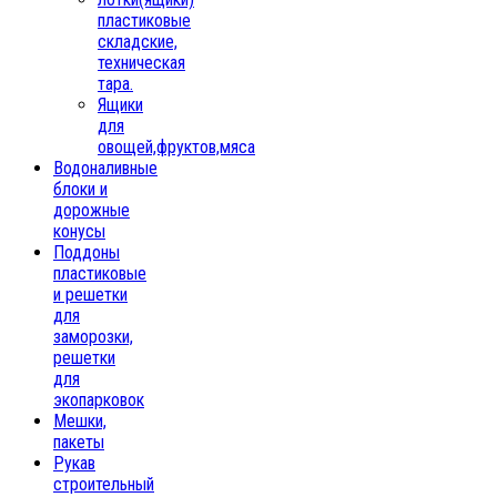
пластиковые
складские,
техническая
тара.
Ящики
для
овощей,фруктов,мяса
Водоналивные
блоки и
дорожные
конусы
Поддоны
пластиковые
и решетки
для
заморозки,
решетки
для
экопарковок
Мешки,
пакеты
Рукав
строительный