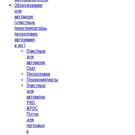
Oборудование
для
автомоек
(очистные,
пеногенераторы,
песколовки,
автохимия
и др.)
Очистные
для
автомоек
Скат
Песколовки
Пенокомплекты
Очистные
для
автомоек
УКО,
АРОС,
Поток
для
легковых
и