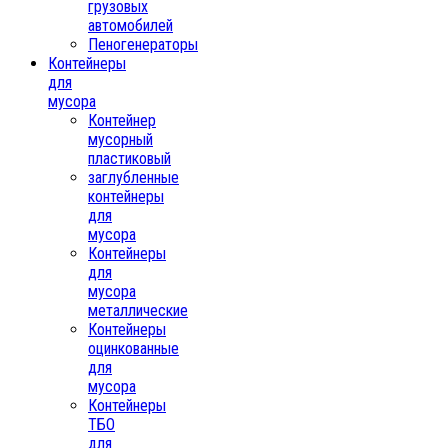
грузовых
автомобилей
Пеногенераторы
Контейнеры
для
мусора
Контейнер
мусорный
пластиковый
заглубленные
контейнеры
для
мусора
Контейнеры
для
мусора
металлические
Контейнеры
оцинкованные
для
мусора
Контейнеры
ТБО
для