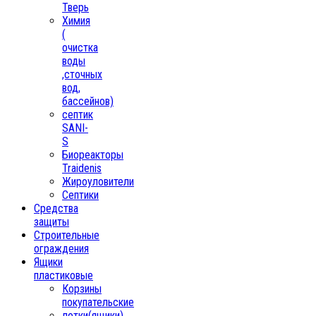
Тверь
Химия
(
очистка
воды
,сточных
вод,
бассейнов)
септик
SANI-
S
Биореакторы
Traidenis
Жироуловители
Септики
Средства
защиты
Строительные
ограждения
Ящики
пластиковые
Корзины
покупательские
лотки(ящики)