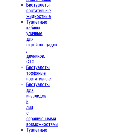
Биотуалеты
портативные
жидкостные
Туалетные
кабины
уличные
для
стройплощадок
,
дачников,
СТО
Биотуалеты
торфяные
портативные
Биотуалеты
для
инвалидов
и
лиц
с
ограниченными
возможностями
Туалетные