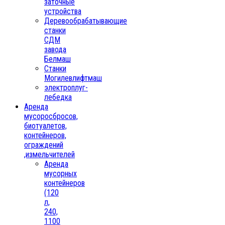
заточные
устройства
Деревообрабатывающие
станки
СДМ
завода
Белмаш
Станки
Могилевлифтмаш
электроплуг-
лебедка
Аренда
мусоросбросов,
биотуалетов,
контейнеров,
ограждений
,измельчителей
Аренда
мусорных
контейнеров
(120
л,
240,
1100