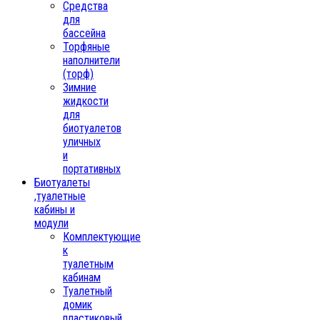
Средства
для
бассейна
Торфяные
наполнители
(торф)
Зимние
жидкости
для
биотуалетов
уличных
и
портативных
Биотуалеты
,туалетные
кабины и
модули
Комплектующие
к
туалетным
кабинам
Туалетный
домик
пластиковый