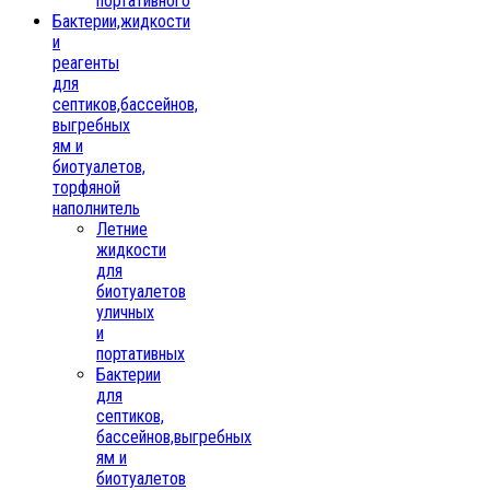
портативного
Бактерии,жидкости
и
реагенты
для
септиков,бассейнов,
выгребных
ям и
биотуалетов,
торфяной
наполнитель
Летние
жидкости
для
биотуалетов
уличных
и
портативных
Бактерии
для
септиков,
бассейнов,выгребных
ям и
биотуалетов