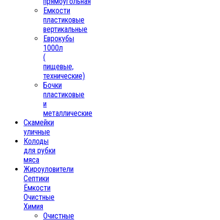
прямоугольная
Емкости
пластиковые
вертикальные
Еврокубы
1000л
(
пищевые,
технические)
Бочки
пластиковые
и
металлические
Скамейки
уличные
Колоды
для рубки
мяса
Жироуловители
Септики
Ёмкости
Очистные
Химия
Очистные