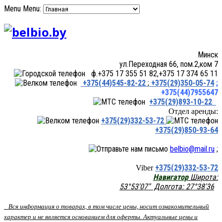
Menu
Menu:
Минск
ул.Переходная 66, пом.2,ком 7
ф.+375 17 355 51 82,+375 17 374 65 11
+375(44)545-82-22
;
+375(29)350-05-74
;
+375(44)7955647
+375(29)893-10-22
Отдел аренды:
+375(29)332-53-72
+375(29)850-93-64
belbio@mail.ru
;
+375(29)332-53-72
Viber
Навигатор
Широта:
53°53'07" Долгота: 27°38'36
Вся информация о товарах, в том числе цены, носит ознакомительный
характер и не является основанием для оферты. Актуальные цены и