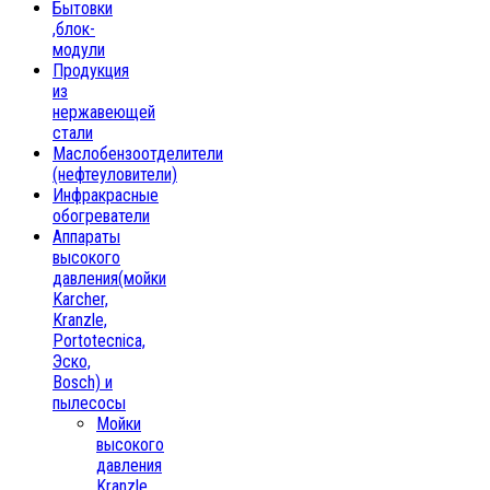
Бытовки
,блок-
модули
Продукция
из
нержавеющей
стали
Маслобензоотделители
(нефтеуловители)
Инфракрасные
обогреватели
Аппараты
высокого
давления(мойки
Karcher,
Kranzle,
Portotecnica,
Эско,
Bosch) и
пылесосы
Мойки
высокого
давления
Kranzle