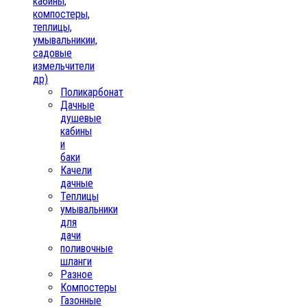
кабины,
компостеры,
теплицы,
умывальникии,
садовые
измельчители
др)
Поликарбонат
Дачные
душевые
кабины
и
баки
Качели
дачные
Теплицы
умывальники
для
дачи
поливочные
шланги
Разное
Компостеры
Газонные