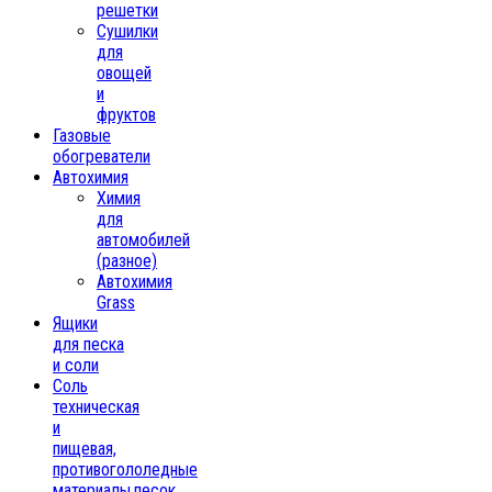
решетки
Сушилки
для
овощей
и
фруктов
Газовые
обогреватели
Автохимия
Химия
для
автомобилей
(разное)
Автохимия
Grass
Ящики
для песка
и соли
Соль
техническая
и
пищевая,
противогололедные
материалы,песок