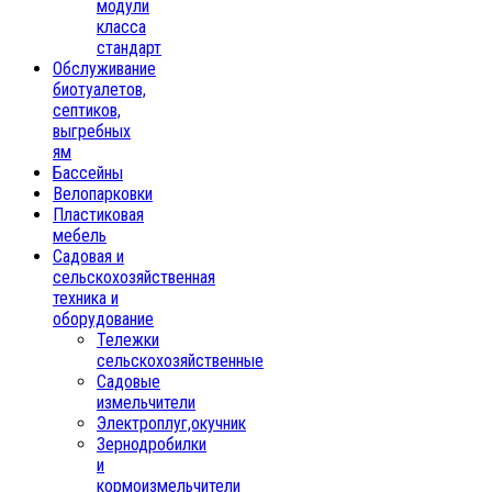
модули
класса
стандарт
Обслуживание
биотуалетов,
септиков,
выгребных
ям
Бассейны
Велопарковки
Пластиковая
мебель
Садовая и
сельскохозяйственная
техника и
оборудование
Тележки
сельскохозяйственные
Садовые
измельчители
Электроплуг,окучник
Зернодробилки
и
кормоизмельчители