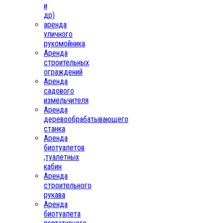
и
др)
аренда
уличного
рукомойника
Аренда
строительных
ограждений
Аренда
садового
измельчителя
Аренда
деревообрабатывающего
станка
Аренда
биотуалетов
,туалетных
кабин
Аренда
строительного
рукава
Аренда
биотуалета