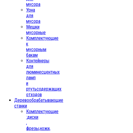
мусора
Урна
для
мусора
Мешки
мусорные
Комплектующие
к
мусорным
бакам
Контейнеры
для
люминесцентных
ламп
и
ртутьсодержащих
отходов
Деревообрабатывающие
станки
Комплектующие
:диски
,
фрезы,ножи,