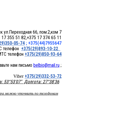
 пом.2,ком 7
17 355 51 82,+375 17 374 65 11
29)350-05-74
; +375(44)7955647
+375(29)893-10-22
+375(29)850-93-64
belbio@mail.ru
;
+375(29)332-53-72
Viber
 53°53'07" Долгота: 27°38'36
вара можно уточнить по телефонам