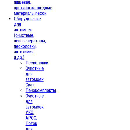
пищевая,
противогололедные
материалы,песок
Oборудование
для
автомоек
(очистные,
пеногенераторы,
песколовки,
автохимия
и др.)
Песколовки
Очистные
для
автомоек
Скат
Пенокомплекты
Очистные
для
автомоек
УКО,
АРОС,
Поток
для