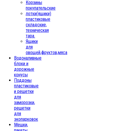
Корзины
покупательские
лотки(ящики)
пластиковые
складские,
техническая
тара.
Ящики
для
овощей,фруктов,мяса
Водоналивные
блоки и
дорожные
конусы
Поддоны
пластиковые
и решетки
для
заморозки,
решетки
для
экопарковок
Мешки,
пакеты