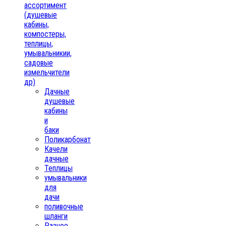
ассортимент
(душевые
кабины,
компостеры,
теплицы,
умывальникии,
садовые
измельчители
др)
Дачные
душевые
кабины
и
баки
Поликарбонат
Качели
дачные
Теплицы
умывальники
для
дачи
поливочные
шланги
Разное