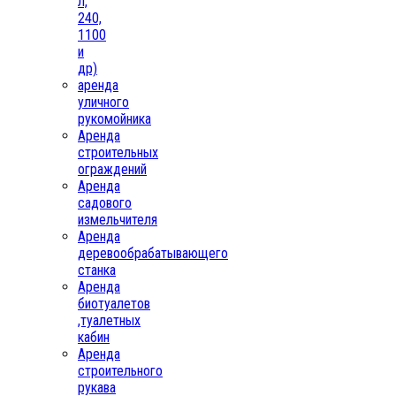
л,
240,
1100
и
др)
аренда
уличного
рукомойника
Аренда
строительных
ограждений
Аренда
садового
измельчителя
Аренда
деревообрабатывающего
станка
Аренда
биотуалетов
,туалетных
кабин
Аренда
строительного
рукава