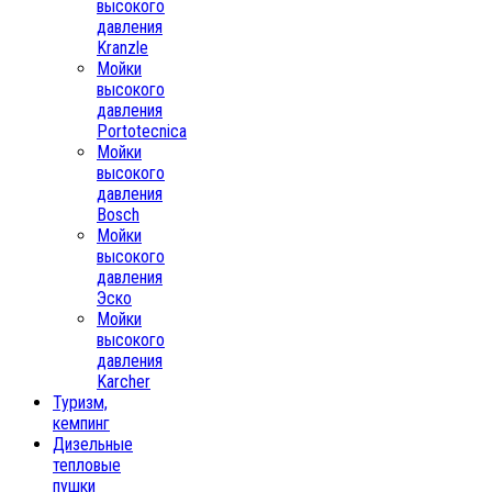
высокого
давления
Kranzle
Мойки
высокого
давления
Portotecnica
Мойки
высокого
давления
Bosch
Мойки
высокого
давления
Эско
Мойки
высокого
давления
Karcher
Туризм,
кемпинг
Дизельные
тепловые
пушки