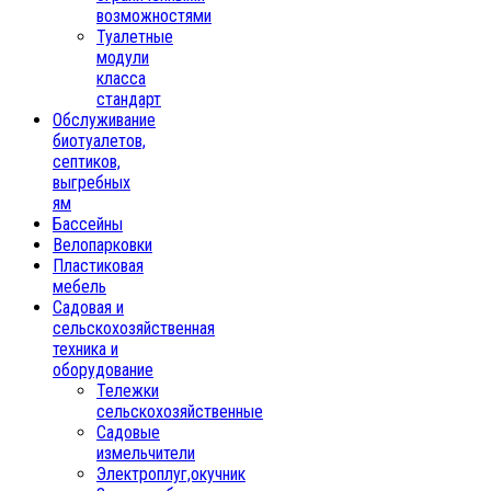
возможностями
Туалетные
модули
класса
стандарт
Обслуживание
биотуалетов,
септиков,
выгребных
ям
Бассейны
Велопарковки
Пластиковая
мебель
Садовая и
сельскохозяйственная
техника и
оборудование
Тележки
сельскохозяйственные
Садовые
измельчители
Электроплуг,окучник