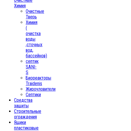
Очистные
Химия
Очистные
Тверь
Химия
(
очистка
воды
,сточных
вод,
бассейнов)
септик
SANI-
S
Биореакторы
Traidenis
Жироуловители
Септики
Средства
защиты
Строительные
ограждения
Ящики
пластиковые