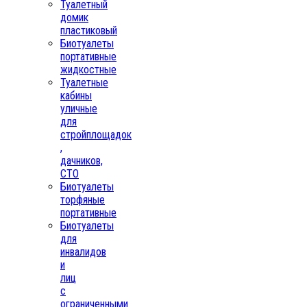
Туалетный
домик
пластиковый
Биотуалеты
портативные
жидкостные
Туалетные
кабины
уличные
для
стройплощадок
,
дачников,
СТО
Биотуалеты
торфяные
портативные
Биотуалеты
для
инвалидов
и
лиц
с
ограниченными