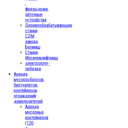
,
фрезы,ножи,
заточные
устройства
Деревообрабатывающие
станки
СДМ
завода
Белмаш
Станки
Могилевлифтмаш
электроплуг-
лебедка
Аренда
мусоросбросов,
биотуалетов,
контейнеров,
ограждений
,измельчителей
Аренда
мусорных
контейнеров
(120