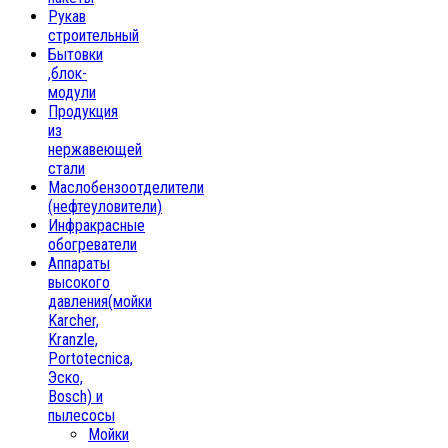
Рукав
строительный
Бытовки
,блок-
модули
Продукция
из
нержавеющей
стали
Маслобензоотделители
(нефтеуловители)
Инфракрасные
обогреватели
Аппараты
высокого
давления(мойки
Karcher,
Kranzle,
Portotecnica,
Эско,
Bosch) и
пылесосы
Мойки