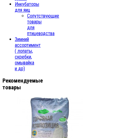
Инкубаторы
для яиц
Сопутствующие
товары
для
птицеводства
Зимний
ассортимент
( лопаты,
скребки,
омывайка
и др)
Рекомендуемые
товары