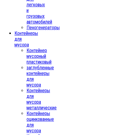
легковых
и
грузовых
автомобилей
Пеногенераторы
Контейнеры
для
мусора
Контейнер
мусорный
пластиковый
заглубленные
контейнеры
для
мусора
Контейнеры
для
мусора
металлические
Контейнеры
оцинкованные
для
мусора