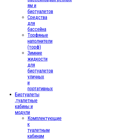
ям и
биотуалетов
Средства
для
бассейна
Торфяные
наполнители
(торф)
Зимние
жидкости
для
биотуалетов
уличных
и
портативных
Биотуалеты
,туалетные
кабины и
модули
Комплектующие
к
туалетным
кабинам