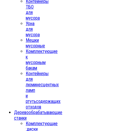
Контейнеры
ТБО
для
мусора
Урна
для
мусора
Мешки
мусорные
Комплектующие
к
мусорным
бакам
Контейнеры
для
люминесцентных
ламп
и
ртутьсодержащих
отходов
Деревообрабатывающие
станки
Комплектующие
:диски