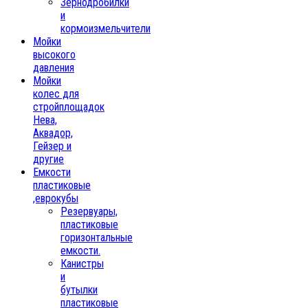
Зернодробилки
и
кормоизмельчители
Мойки
высокого
давления
Мойки
колес для
стройплощадок
Нева,
Аквадор,
Гейзер и
другие
Емкости
пластиковые
,еврокубы
Резервуары,
пластиковые
горизонтальные
емкости.
Канистры
и
бутылки
пластиковые