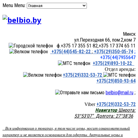
Menu
Menu:
Минск
ул.Переходная 66, пом.2,ком 7
ф.+375 17 355 51 82,+375 17 374 65 11
+375(44)545-82-22
;
+375(29)350-05-74
;
+375(44)7955647
+375(29)893-10-22
Отдел аренды:
+375(29)332-53-72
+375(29)850-93-64
belbio@mail.ru
;
+375(29)332-53-72
Viber
Навигатор
Широта:
53°53'07" Долгота: 27°38'36
Вся информация о товарах, в том числе цены, носит ознакомительный
характер и не является основанием для оферты. Актуальные цены и