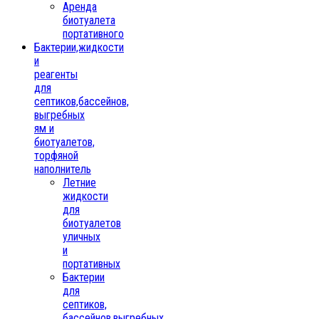
Аренда
биотуалета
портативного
Бактерии,жидкости
и
реагенты
для
септиков,бассейнов,
выгребных
ям и
биотуалетов,
торфяной
наполнитель
Летние
жидкости
для
биотуалетов
уличных
и
портативных
Бактерии
для
септиков,
бассейнов,выгребных