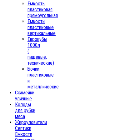
Емкость
пластиковая
прямоугольная
Емкости
пластиковые
вертикальные
Еврокубы
1000л
(
пищевые,
технические)
Бочки
пластиковые
и
металлические
Скамейки
уличные
Колоды
для рубки
мяса
Жироуловители
Септики
Ёмкости