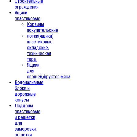
Строительные
ограждения
Ящики
пластиковые
Корзины
покупательские
лотки(ящики)
пластиковые
складские,
техническая
тара.
Ящики
для
овощей,фруктов,мяса
Водоналивные
блоки и
дорожные
конусы
Поддоны
пластиковые
и решетки
для
заморозки,
решетки