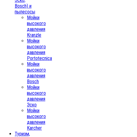
Эско,
Bosch) и
пылесосы
Мойки
высокого
давления
Kranzle
Мойки
высокого
давления
Portotecnica
Мойки
высокого
давления
Bosch
Мойки
высокого
давления
Эско
Мойки
высокого
давления
Karcher
Туризм,