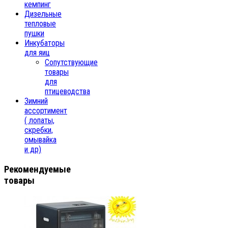
кемпинг
Дизельные
тепловые
пушки
Инкубаторы
для яиц
Сопутствующие
товары
для
птицеводства
Зимний
ассортимент
( лопаты,
скребки,
омывайка
и др)
Рекомендуемые
товары