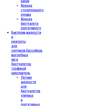
кабин
Аренда
строительного
рукава
Аренда
биотуалета
портативного
Бактерии,жидкости
и
реагенты
для
септиков,бассейнов,
выгребных
ям и
биотуалетов,
торфяной
наполнитель
Летние
жидкости
для
биотуалетов
уличных
и
портативных