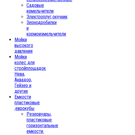
Садовые
измельчители
Электроплуг,окучник
Зернодробилки
и
кормоизмельчители
Мойки
высокого
давления
Мойки
колес для
стройплощадок
Нева,
Аквадор,
Гейзер и
другие
Емкости
пластиковые
,еврокубы
Резервуары,
пластиковые
горизонтальные
емкости.