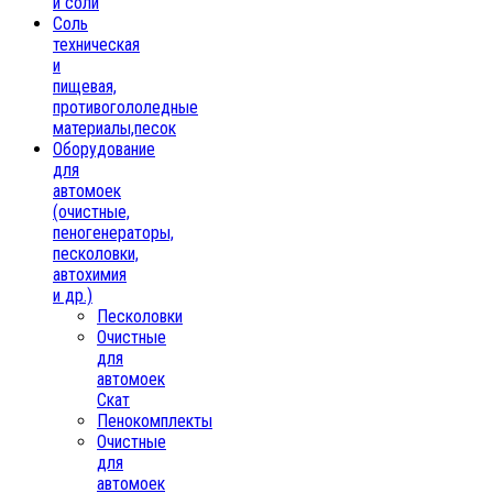
и соли
Соль
техническая
и
пищевая,
противогололедные
материалы,песок
Oборудование
для
автомоек
(очистные,
пеногенераторы,
песколовки,
автохимия
и др.)
Песколовки
Очистные
для
автомоек
Скат
Пенокомплекты
Очистные
для
автомоек