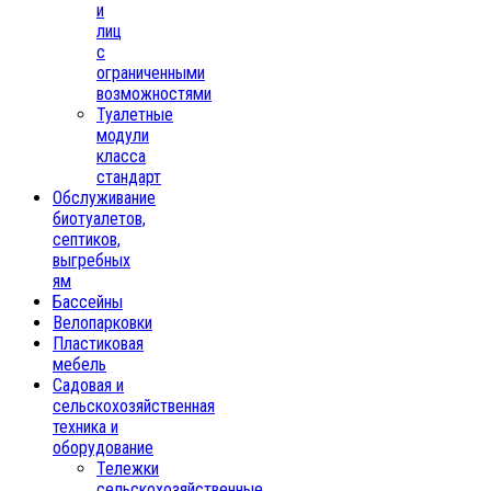
и
лиц
с
ограниченными
возможностями
Туалетные
модули
класса
стандарт
Обслуживание
биотуалетов,
септиков,
выгребных
ям
Бассейны
Велопарковки
Пластиковая
мебель
Садовая и
сельскохозяйственная
техника и
оборудование
Тележки
сельскохозяйственные