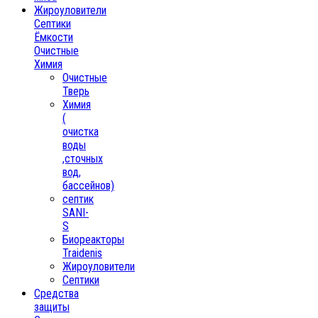
Жироуловители
Септики
Ёмкости
Очистные
Химия
Очистные
Тверь
Химия
(
очистка
воды
,сточных
вод,
бассейнов)
септик
SANI-
S
Биореакторы
Traidenis
Жироуловители
Септики
Средства
защиты