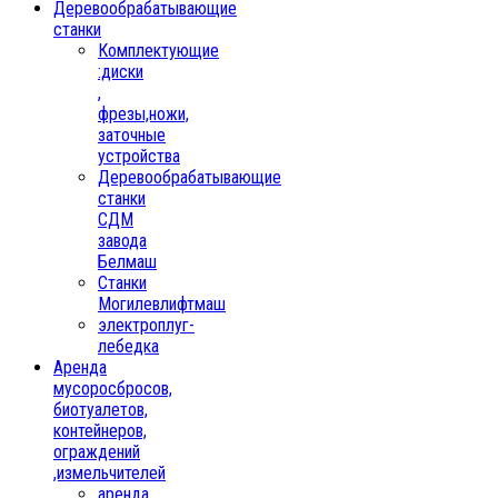
Деревообрабатывающие
станки
Комплектующие
:диски
,
фрезы,ножи,
заточные
устройства
Деревообрабатывающие
станки
СДМ
завода
Белмаш
Станки
Могилевлифтмаш
электроплуг-
лебедка
Аренда
мусоросбросов,
биотуалетов,
контейнеров,
ограждений
,измельчителей
аренда