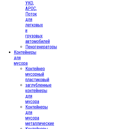
УКО,
АРОС,
Поток
для
легковых
и
грузовых
автомобилей
Пеногенераторы
Контейнеры
для
мусора
Контейнер
мусорный
пластиковый
заглубленные
контейнеры
для
мусора
Контейнеры
для
мусора
металлические
Контейнеры