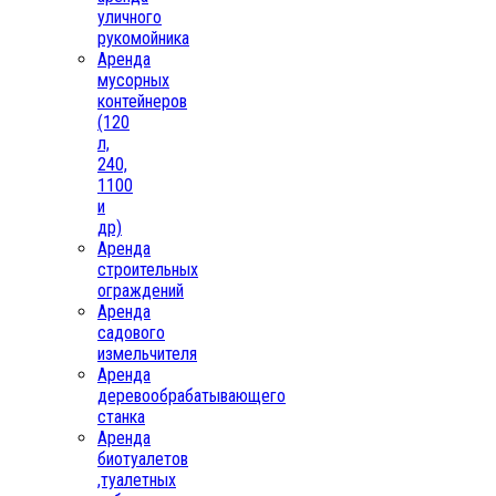
уличного
рукомойника
Аренда
мусорных
контейнеров
(120
л,
240,
1100
и
др)
Аренда
строительных
ограждений
Аренда
садового
измельчителя
Аренда
деревообрабатывающего
станка
Аренда
биотуалетов
,туалетных