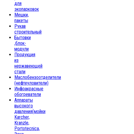
для
экопарковок
Мешки,
пакеты
Рукав
строительный
Бытовки
,блок-
модули
Продукция
из
нержавеющей
стали
Маслобензоотделители
(нефтеуловители)
Инфракрасные
обогреватели
Аппараты
высокого
давления(мойки
Karcher,
Kranzle,
Portotecnica,