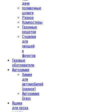
дачи
поливочные
шланги
Разное
Компостеры
Газонные
решетки
Сушилки
для
овощей
и
фруктов
Газовые
обогреватели
Автохимия
Химия
для
автомобилей
(разное)
Автохимия
Grass
Ящики
для песка