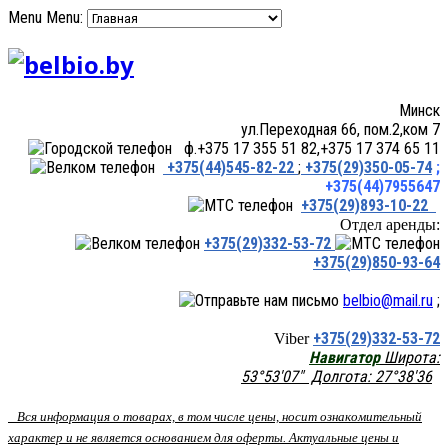
Menu
Menu:
Минск
ул.Переходная 66, пом.2,ком 7
ф.+375 17 355 51 82,+375 17 374 65 11
+375(44)545-82-22
;
+375(29)350-05-74
;
+375(44)7955647
+375(29)893-10-22
Отдел аренды:
+375(29)332-53-72
+375(29)850-93-64
belbio@mail.ru
;
+375(29)332-53-72
Viber
Навигатор
Широта:
53°53'07" Долгота: 27°38'36
Вся информация о товарах, в том числе цены, носит ознакомительный
характер и не является основанием для оферты. Актуальные цены и