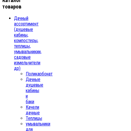
Каталог
товаров
Дачный
ассортимент
(душевые
кабины,
компостеры,
теплицы,
умывальникии,
садовые
измельчители
др)
Поликарбонат
Дачные
душевые
кабины
и
баки
Качели
дачные
Теплицы
умывальники
для