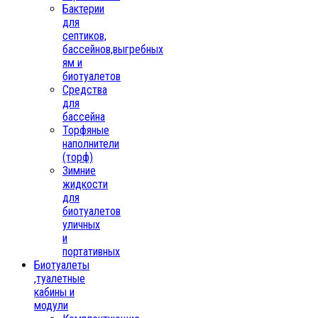
Бактерии
для
септиков,
бассейнов,выгребных
ям и
биотуалетов
Средства
для
бассейна
Торфяные
наполнители
(торф)
Зимние
жидкости
для
биотуалетов
уличных
и
портативных
Биотуалеты
,туалетные
кабины и
модули