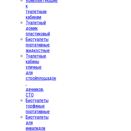
Комплектующие
к
туалетным
кабинам
Туалетный
домик
пластиковый
Биотуалеты
портативные
жидкостные
Туалетные
кабины
уличные
для
стройплощадок
,
дачников,
СТО
Биотуалеты
торфяные
портативные
Биотуалеты
для
инвалидов