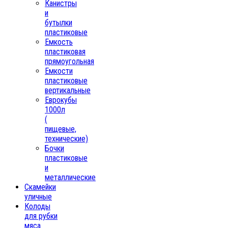
Канистры
и
бутылки
пластиковые
Емкость
пластиковая
прямоугольная
Емкости
пластиковые
вертикальные
Еврокубы
1000л
(
пищевые,
технические)
Бочки
пластиковые
и
металлические
Скамейки
уличные
Колоды
для рубки
мяса