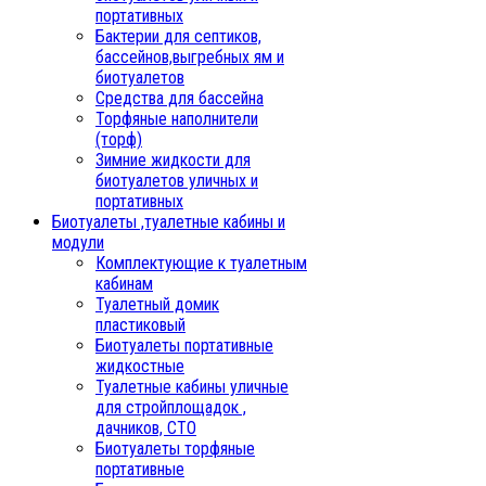
портативных
Бактерии для септиков,
бассейнов,выгребных ям и
биотуалетов
Средства для бассейна
Торфяные наполнители
(торф)
Зимние жидкости для
биотуалетов уличных и
портативных
Биотуалеты ,туалетные кабины и
модули
Комплектующие к туалетным
кабинам
Туалетный домик
пластиковый
Биотуалеты портативные
жидкостные
Туалетные кабины уличные
для стройплощадок ,
дачников, СТО
Биотуалеты торфяные
портативные