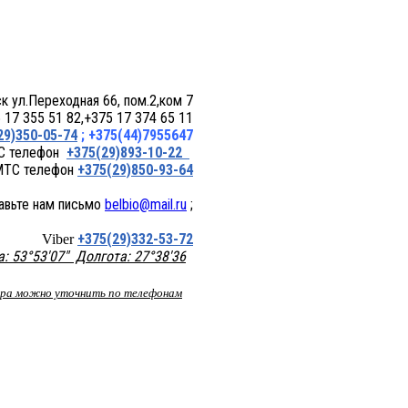
 пом.2,ком 7
17 355 51 82,+375 17 374 65 11
29)350-05-74
; +375(44)7955647
+375(29)893-10-22
+375(29)850-93-64
belbio@mail.ru
;
+375(29)332-53-72
Viber
 53°53'07" Долгота: 27°38'36
вара можно уточнить по телефонам