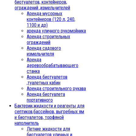
биотуалетов, контейнеров,
ограждений ,измельчителей
Аренда мусорных
контейнеров (120 л, 240,
1100 и др)
аренда уличного рукомойника
Аренда строительных
ограждений
Аренда садового
измельчителя
Аренда
деревообрабатывающего
станка
Аренда биотуалетов
,туалетных кабин
Аренда строительного рукава
Аренда биотуалета
портативного
Бактерии,жидкости и реагенты для
септиков,бассейнов, выгребных ям
и биотуалетов, торфяной
наполнитель
Летние жидкости для
биотуалетов уличных и