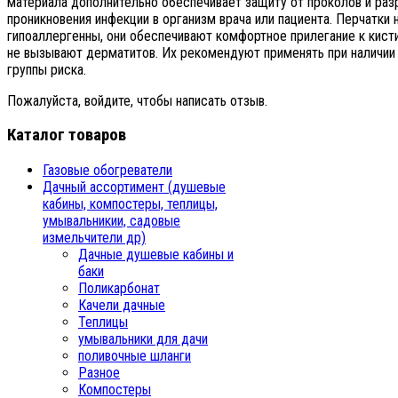
материала дополнительно обеспечивает защиту от проколов и раз
проникновения инфекции в организм врача или пациента. Перчатки 
гипоаллергенны, они обеспечивают комфортное прилегание к кисти
не вызывают дерматитов. Их рекомендуют применять при наличии а
группы риска.
Пожалуйста, войдите, чтобы написать отзыв.
Каталог товаров
Газовые обогреватели
Дачный ассортимент (душевые
кабины, компостеры, теплицы,
умывальникии, садовые
измельчители др)
Дачные душевые кабины и
баки
Поликарбонат
Качели дачные
Теплицы
умывальники для дачи
поливочные шланги
Разное
Компостеры