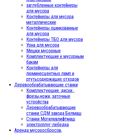
заглубленные контейнеры
для мусора
Контейнеры для мусора
металлические
Контейнеры оцинкованные
для мусора
Контейнеры ТБО для мусора
Урна для мусора
Мешки мусорные
Комплектующие к мусорным
бакам
Контейнеры для
люминесцентных ламп и
ртутьсодержащих отходов
Деревообрабатывающие станки
Комплектующие :диски ,
фрезы,ножи, заточные
устройства
Деревообрабатывающие
станки СДМ завода Белмаш
Станки Могилевлифтмаш
электроплуг-лебедка
Аренда мусоросбросов,