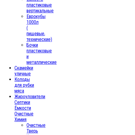
пластиковые
вертикальные
Еврокубы
1000л
(
пищевые,
технические)
Бочки
пластиковые
и
металлические
Скамейки
уличные
Колоды
для рубки
мяса
Жироуловители
Септики
Ёмкости
Очистные
Химия
Очистные
Тверь