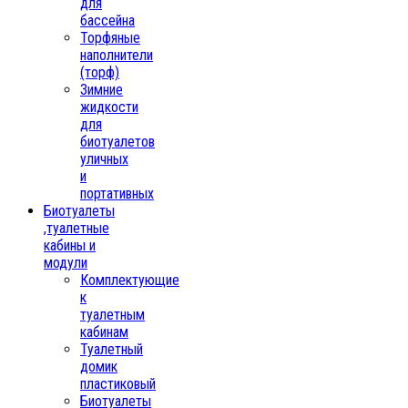
для
бассейна
Торфяные
наполнители
(торф)
Зимние
жидкости
для
биотуалетов
уличных
и
портативных
Биотуалеты
,туалетные
кабины и
модули
Комплектующие
к
туалетным
кабинам
Туалетный
домик
пластиковый
Биотуалеты