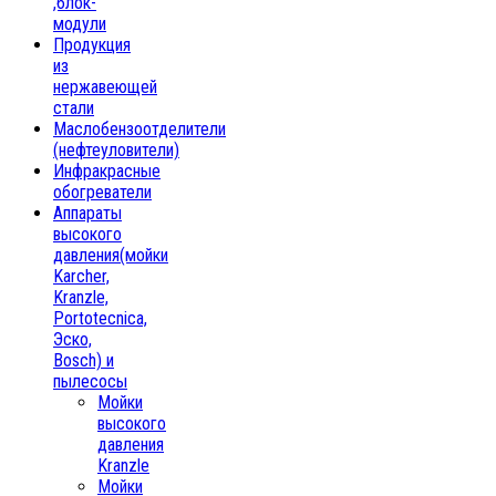
,блок-
модули
Продукция
из
нержавеющей
стали
Маслобензоотделители
(нефтеуловители)
Инфракрасные
обогреватели
Аппараты
высокого
давления(мойки
Karcher,
Kranzle,
Portotecnica,
Эско,
Bosch) и
пылесосы
Мойки
высокого
давления
Kranzle
Мойки