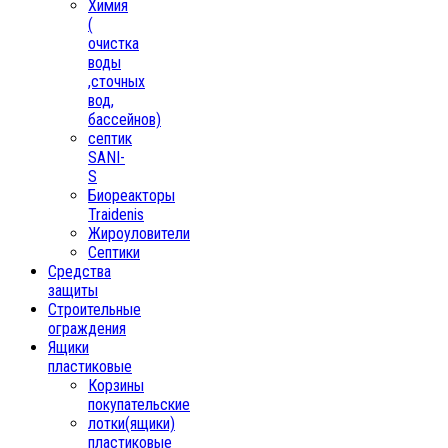
Химия
(
очистка
воды
,сточных
вод,
бассейнов)
септик
SANI-
S
Биореакторы
Traidenis
Жироуловители
Септики
Средства
защиты
Строительные
ограждения
Ящики
пластиковые
Корзины
покупательские
лотки(ящики)
пластиковые