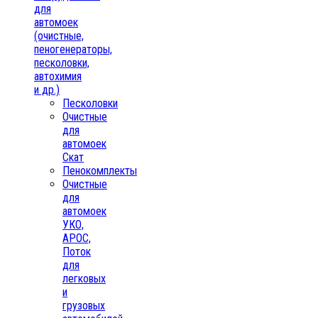
для
автомоек
(очистные,
пеногенераторы,
песколовки,
автохимия
и др.)
Песколовки
Очистные
для
автомоек
Скат
Пенокомплекты
Очистные
для
автомоек
УКО,
АРОС,
Поток
для
легковых
и
грузовых