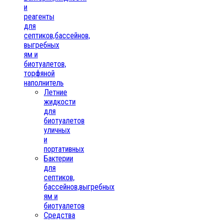
и
реагенты
для
септиков,бассейнов,
выгребных
ям и
биотуалетов,
торфяной
наполнитель
Летние
жидкости
для
биотуалетов
уличных
и
портативных
Бактерии
для
септиков,
бассейнов,выгребных
ям и
биотуалетов
Средства