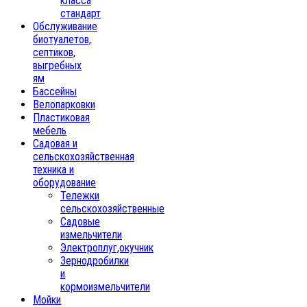
класса
стандарт
Обслуживание
биотуалетов,
септиков,
выгребных
ям
Бассейны
Велопарковки
Пластиковая
мебель
Садовая и
сельскохозяйственная
техника и
оборудование
Тележки
сельскохозяйственные
Садовые
измельчители
Электроплуг,окучник
Зернодробилки
и
кормоизмельчители
Мойки