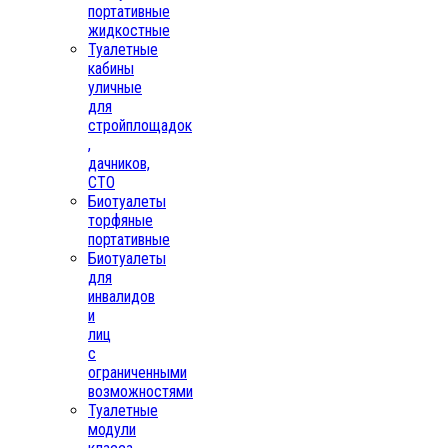
портативные
жидкостные
Туалетные
кабины
уличные
для
стройплощадок
,
дачников,
СТО
Биотуалеты
торфяные
портативные
Биотуалеты
для
инвалидов
и
лиц
с
ограниченными
возможностями
Туалетные
модули