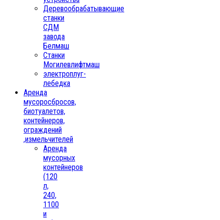
Деревообрабатывающие
станки
СДМ
завода
Белмаш
Станки
Могилевлифтмаш
электроплуг-
лебедка
Аренда
мусоросбросов,
биотуалетов,
контейнеров,
ограждений
,измельчителей
Аренда
мусорных
контейнеров
(120
л,
240,
1100
и