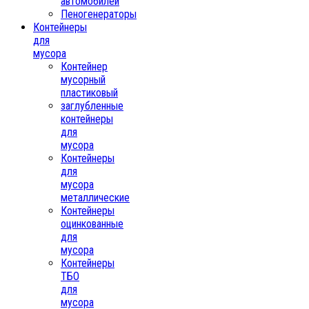
автомобилей
Пеногенераторы
Контейнеры
для
мусора
Контейнер
мусорный
пластиковый
заглубленные
контейнеры
для
мусора
Контейнеры
для
мусора
металлические
Контейнеры
оцинкованные
для
мусора
Контейнеры
ТБО
для
мусора