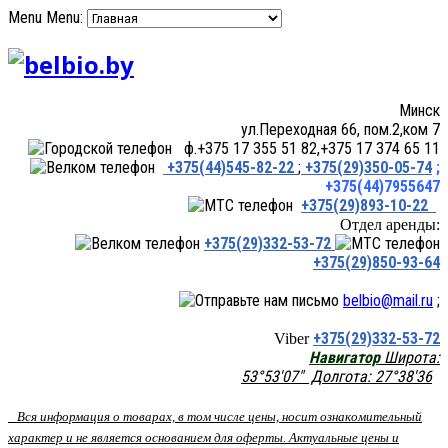
Menu
Menu:
Минск
ул.Переходная 66, пом.2,ком 7
ф.+375 17 355 51 82,+375 17 374 65 11
+375(44)545-82-22
;
+375(29)350-05-74
;
+375(44)7955647
+375(29)893-10-22
Отдел аренды:
+375(29)332-53-72
+375(29)850-93-64
belbio@mail.ru
;
+375(29)332-53-72
Viber
Навигатор
Широта:
53°53'07" Долгота: 27°38'36
Вся информация о товарах, в том числе цены, носит ознакомительный
характер и не является основанием для оферты. Актуальные цены и