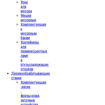
Урна
для
мусора
Мешки
мусорные
Комплектующие
к
мусорным
бакам
Контейнеры
для
люминесцентных
ламп
и
ртутьсодержащих
отходов
Деревообрабатывающие
станки
Комплектующие
:диски
,
фрезы,ножи,
заточные
устройства