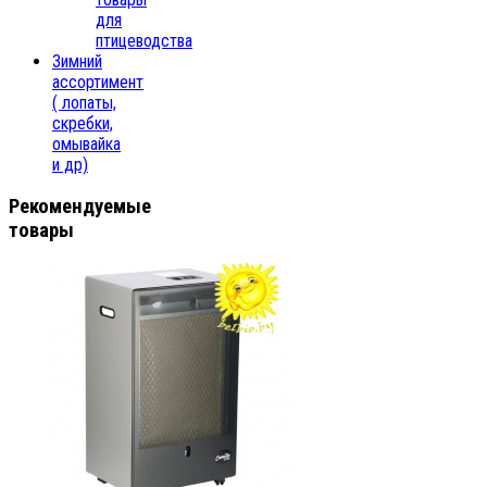
для
птицеводства
Зимний
ассортимент
( лопаты,
скребки,
омывайка
и др)
Рекомендуемые
товары