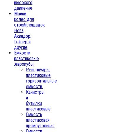
высокого
давления
Мойки
колес для
стройплощадок
Нева,
Аквадор,
Гейзер и
другие
Емкости
пластиковые
,еврокубы
Резервуары,
пластиковые
горизонтальные
емкости.
Канистры
и
бутылки
пластиковые
Емкость
пластиковая
прямоугольная
Емкости