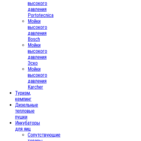
высокого
давления
Portotecnica
Мойки
высокого
давления
Bosch
Мойки
высокого
давления
Эско
Мойки
высокого
давления
Karcher
Туризм,
кемпинг
Дизельные
тепловые
пушки
Инкубаторы
для яиц
Сопутствующие
товары