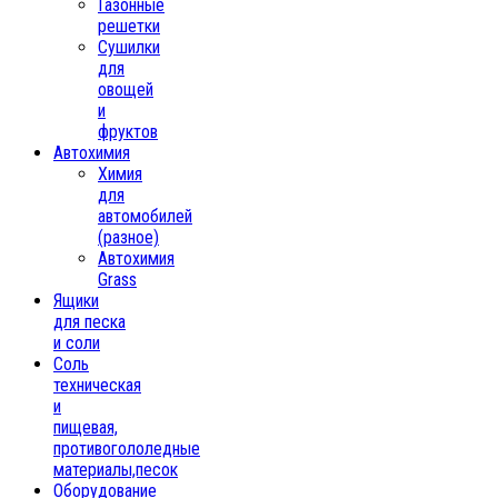
Газонные
решетки
Сушилки
для
овощей
и
фруктов
Автохимия
Химия
для
автомобилей
(разное)
Автохимия
Grass
Ящики
для песка
и соли
Соль
техническая
и
пищевая,
противогололедные
материалы,песок
Oборудование