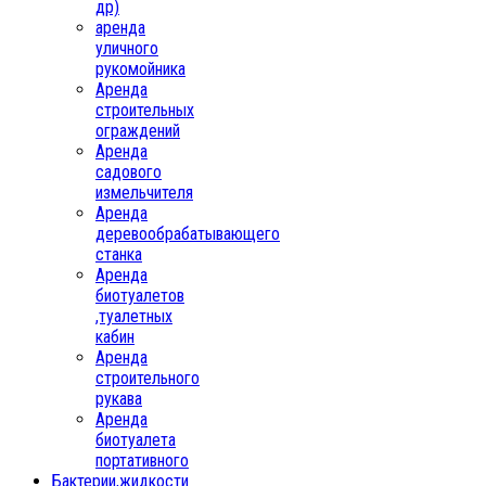
др)
аренда
уличного
рукомойника
Аренда
строительных
ограждений
Аренда
садового
измельчителя
Аренда
деревообрабатывающего
станка
Аренда
биотуалетов
,туалетных
кабин
Аренда
строительного
рукава
Аренда
биотуалета
портативного
Бактерии,жидкости