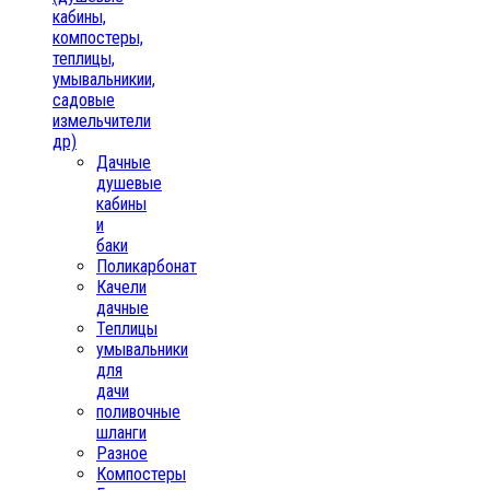
кабины,
компостеры,
теплицы,
умывальникии,
садовые
измельчители
др)
Дачные
душевые
кабины
и
баки
Поликарбонат
Качели
дачные
Теплицы
умывальники
для
дачи
поливочные
шланги
Разное
Компостеры