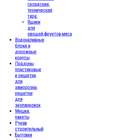
складские,
техническая
тара.
Ящики
для
овощей,фруктов,мяса
Водоналивные
блоки и
дорожные
конусы
Поддоны
пластиковые
и решетки
для
заморозки,
решетки
для
экопарковок
Мешки,
пакеты
Рукав
строительный
Бытовки