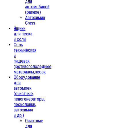
для
автомобилей
(разное)
Автохимия
Grass
Ящики
для песка
и соли
Соль
техническая
и
пищевая,
противогололедные
материалы,песок
Oборудование
для
автомоек
(очистные,
пеногенераторы,
песколовки,
автохимия
и др.)
Очистные
для