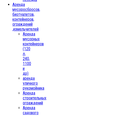
Аренда
мусоросбросов,
биотуалетов,
контейнеров,
ограждений
,измельчителей
Аренда
мусорных
контейнеров
(120
л,
240,
1100
и
др)
аренда
уличного
рукомойника
Аренда
строительных
ограждений
Аренда
садового