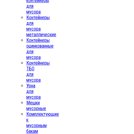
контейнеры
для
мусора
Контейнеры
для
мусора
металлические
Контейнеры
оцинкованные
для
мусора
Контейнеры
ТБО
для
мусора
Урна
для
мусора
Мешки
мусорные
Комплектующие
к
мусорным
бакам