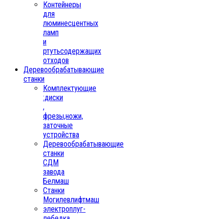
Контейнеры
для
люминесцентных
ламп
и
ртутьсодержащих
отходов
Деревообрабатывающие
станки
Комплектующие
:диски
,
фрезы,ножи,
заточные
устройства
Деревообрабатывающие
станки
СДМ
завода
Белмаш
Станки
Могилевлифтмаш
электроплуг-
лебедка