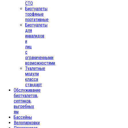
СТО
Биотуалеты
торфяные
портативные
Биотуалеты
для
инвалидов
и
лиц
с
ограниченными
возможностями
Туалетные
модули
класса
стандарт
Обслуживание
биотуалетов,
септиков,
выгребных
ям
Бассейны
Велопарковки