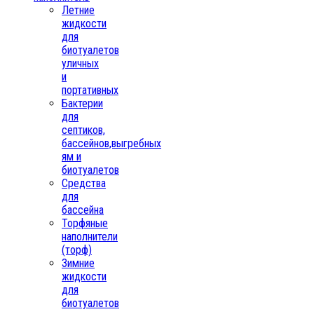
Летние
жидкости
для
биотуалетов
уличных
и
портативных
Бактерии
для
септиков,
бассейнов,выгребных
ям и
биотуалетов
Средства
для
бассейна
Торфяные
наполнители
(торф)
Зимние
жидкости
для
биотуалетов