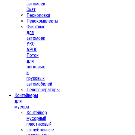
автомоек
Скат
Песколовки
Пенокомплекты
Очистные
для
автомоек
УКО,
АРОС,
Поток
для
легковых
и
грузовых
автомобилей
Пеногенераторы
Контейнеры
для
мусора
Контейнер
мусорный
пластиковый
заглубленные