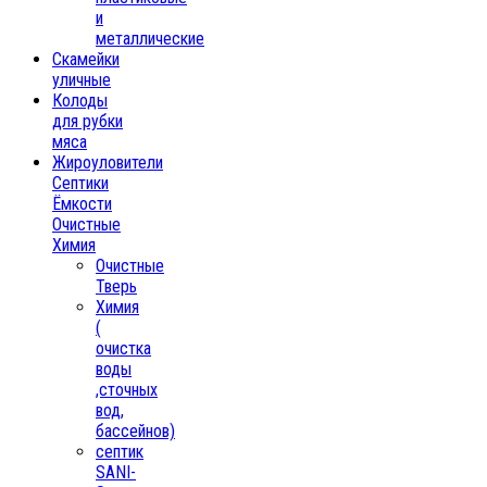
и
металлические
Скамейки
уличные
Колоды
для рубки
мяса
Жироуловители
Септики
Ёмкости
Очистные
Химия
Очистные
Тверь
Химия
(
очистка
воды
,сточных
вод,
бассейнов)
септик
SANI-