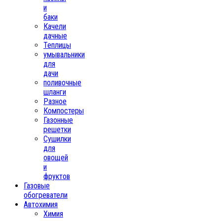
и
баки
Качели
дачные
Теплицы
умывальники
для
дачи
поливочные
шланги
Разное
Компостеры
Газонные
решетки
Сушилки
для
овощей
и
фруктов
Газовые
обогреватели
Автохимия
Химия