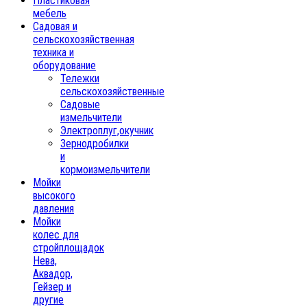
Пластиковая
мебель
Садовая и
сельскохозяйственная
техника и
оборудование
Тележки
сельскохозяйственные
Садовые
измельчители
Электроплуг,окучник
Зернодробилки
и
кормоизмельчители
Мойки
высокого
давления
Мойки
колес для
стройплощадок
Нева,
Аквадор,
Гейзер и
другие