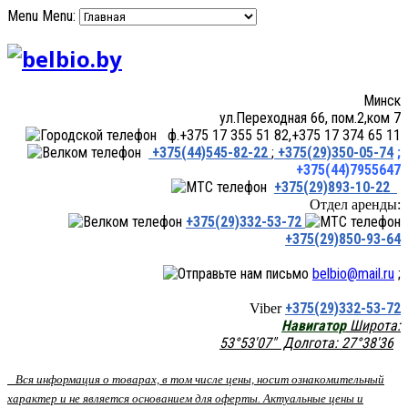
Menu
Menu:
Минск
ул.Переходная 66, пом.2,ком 7
ф.+375 17 355 51 82,+375 17 374 65 11
+375(44)545-82-22
;
+375(29)350-05-74
;
+375(44)7955647
+375(29)893-10-22
Отдел аренды:
+375(29)332-53-72
+375(29)850-93-64
belbio@mail.ru
;
+375(29)332-53-72
Viber
Навигатор
Широта:
53°53'07" Долгота: 27°38'36
Вся информация о товарах, в том числе цены, носит ознакомительный
характер и не является основанием для оферты. Актуальные цены и