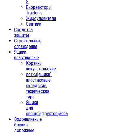
S
Биореакторы
Traidenis
Жироуловители
Септики
Средства
защиты
Строительные
ограждения
Ящики
пластиковые
Корзины
покупательские
лотки(ящики)
пластиковые
складские,
техническая
тара.
Ящики
для
овощей,фруктов,мяса
Водоналивные
блоки и
дорожные