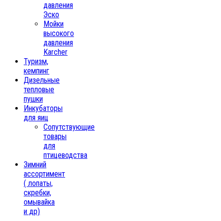
давления
Эско
Мойки
высокого
давления
Karcher
Туризм,
кемпинг
Дизельные
тепловые
пушки
Инкубаторы
для яиц
Сопутствующие
товары
для
птицеводства
Зимний
ассортимент
( лопаты,
скребки,
омывайка
и др)