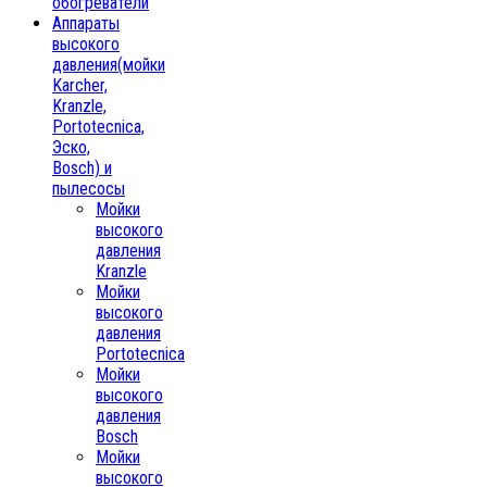
обогреватели
Аппараты
высокого
давления(мойки
Karcher,
Kranzle,
Portotecnica,
Эско,
Bosch) и
пылесосы
Мойки
высокого
давления
Kranzle
Мойки
высокого
давления
Portotecnica
Мойки
высокого
давления
Bosch
Мойки
высокого