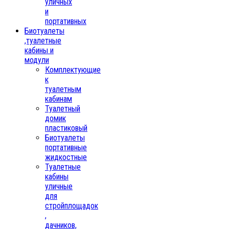
уличных
и
портативных
Биотуалеты
,туалетные
кабины и
модули
Комплектующие
к
туалетным
кабинам
Туалетный
домик
пластиковый
Биотуалеты
портативные
жидкостные
Туалетные
кабины
уличные
для
стройплощадок
,
дачников,