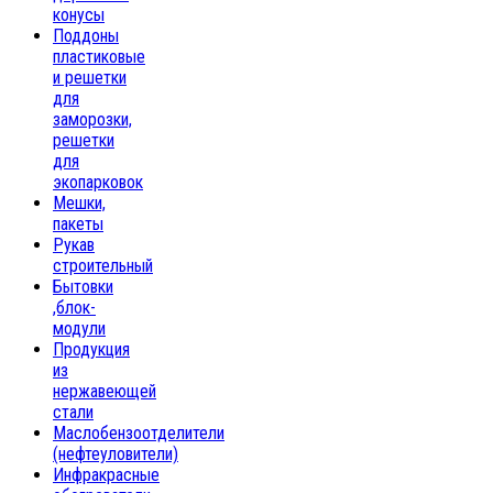
конусы
Поддоны
пластиковые
и решетки
для
заморозки,
решетки
для
экопарковок
Мешки,
пакеты
Рукав
строительный
Бытовки
,блок-
модули
Продукция
из
нержавеющей
стали
Маслобензоотделители
(нефтеуловители)
Инфракрасные