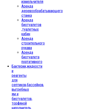
измельчителя
Аренда
деревообрабатывающего
станка
Аренда
биотуалетов
,туалетных
кабин
Аренда
строительного
рукава
Аренда
биотуалета
портативного
Бактерии,жидкости
и
реагенты
для
септиков,бассейнов,
выгребных
ям и
биотуалетов,
торфяной
наполнитель