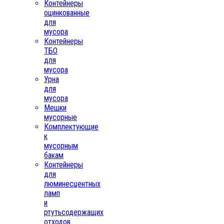
Контейнеры
оцинкованные
для
мусора
Контейнеры
ТБО
для
мусора
Урна
для
мусора
Мешки
мусорные
Комплектующие
к
мусорным
бакам
Контейнеры
для
люминесцентных
ламп
и
ртутьсодержащих
отходов