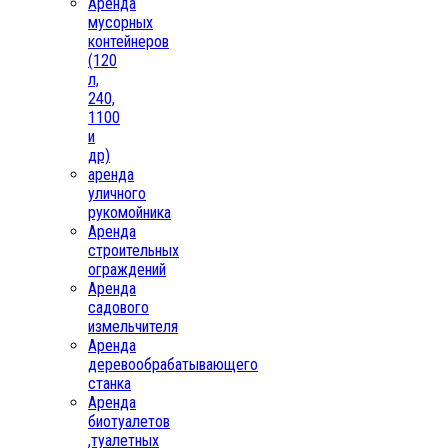
Аренда
мусорных
контейнеров
(120
л,
240,
1100
и
др)
аренда
уличного
рукомойника
Аренда
строительных
ограждений
Аренда
садового
измельчителя
Аренда
деревообрабатывающего
станка
Аренда
биотуалетов
,туалетных