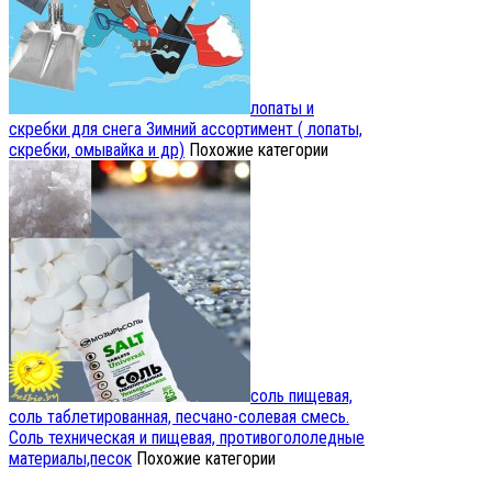
лопаты и
скребки для снега
Зимний ассортимент ( лопаты,
скребки, омывайка и др)
Похожие категории
соль пищевая,
соль таблетированная, песчано-солевая смесь.
Соль техническая и пищевая, противогололедные
материалы,песок
Похожие категории