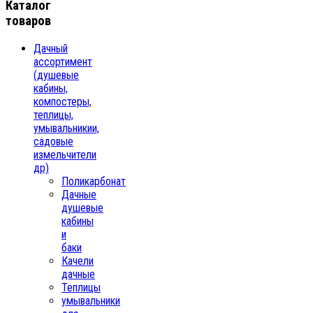
Каталог
товаров
Дачный
ассортимент
(душевые
кабины,
компостеры,
теплицы,
умывальникии,
садовые
измельчители
др)
Поликарбонат
Дачные
душевые
кабины
и
баки
Качели
дачные
Теплицы
умывальники