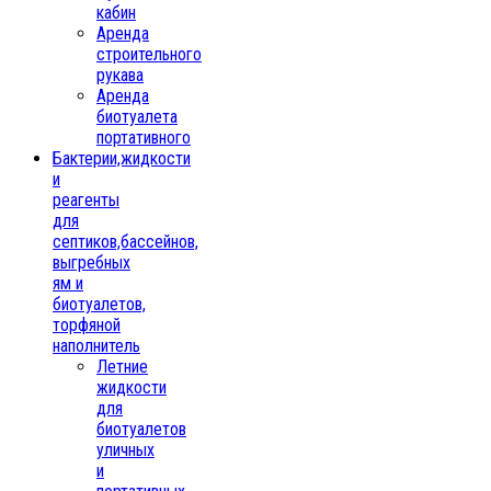
кабин
Аренда
строительного
рукава
Аренда
биотуалета
портативного
Бактерии,жидкости
и
реагенты
для
септиков,бассейнов,
выгребных
ям и
биотуалетов,
торфяной
наполнитель
Летние
жидкости
для
биотуалетов
уличных
и