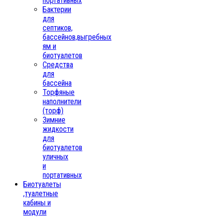
портативных
Бактерии
для
септиков,
бассейнов,выгребных
ям и
биотуалетов
Средства
для
бассейна
Торфяные
наполнители
(торф)
Зимние
жидкости
для
биотуалетов
уличных
и
портативных
Биотуалеты
,туалетные
кабины и
модули