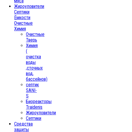
мяса
Жироуловители
Септики
Ёмкости
Очистные
Химия
Очистные
Тверь
Химия
(
очистка
воды
,сточных
вод,
бассейнов)
септик
SANI-
S
Биореакторы
Traidenis
Жироуловители
Септики
Средства
защиты