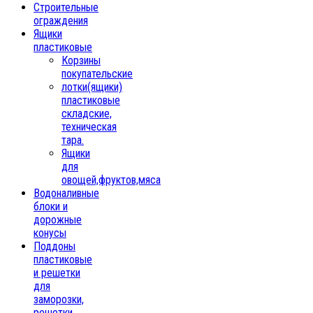
Строительные
ограждения
Ящики
пластиковые
Корзины
покупательские
лотки(ящики)
пластиковые
складские,
техническая
тара.
Ящики
для
овощей,фруктов,мяса
Водоналивные
блоки и
дорожные
конусы
Поддоны
пластиковые
и решетки
для
заморозки,
решетки