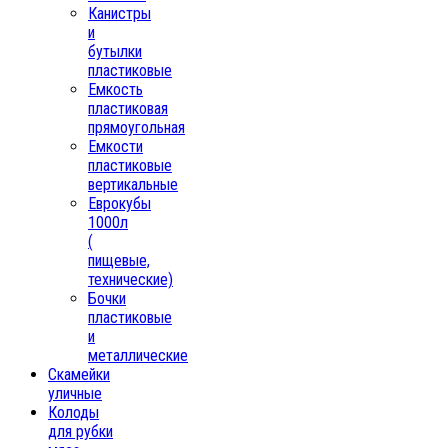
Канистры
и
бутылки
пластиковые
Емкость
пластиковая
прямоугольная
Емкости
пластиковые
вертикальные
Еврокубы
1000л
(
пищевые,
технические)
Бочки
пластиковые
и
металлические
Скамейки
уличные
Колоды
для рубки