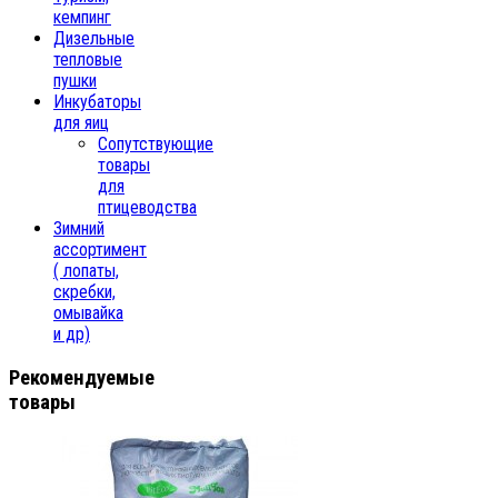
кемпинг
Дизельные
тепловые
пушки
Инкубаторы
для яиц
Сопутствующие
товары
для
птицеводства
Зимний
ассортимент
( лопаты,
скребки,
омывайка
и др)
Рекомендуемые
товары