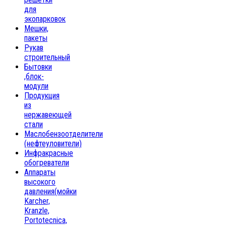
для
экопарковок
Мешки,
пакеты
Рукав
строительный
Бытовки
,блок-
модули
Продукция
из
нержавеющей
стали
Маслобензоотделители
(нефтеуловители)
Инфракрасные
обогреватели
Аппараты
высокого
давления(мойки
Karcher,
Kranzle,
Portotecnica,