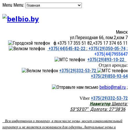
Menu
Menu:
Минск
ул.Переходная 66, пом.2,ком 7
ф.+375 17 355 51 82,+375 17 374 65 11
+375(44)545-82-22
;
+375(29)350-05-74
;
+375(44)7955647
+375(29)893-10-22
Отдел аренды:
+375(29)332-53-72
+375(29)850-93-64
belbio@mail.ru
;
+375(29)332-53-72
Viber
Навигатор
Широта:
53°53'07" Долгота: 27°38'36
Вся информация о товарах, в том числе цены, носит ознакомительный
характер и не является основанием для оферты. Актуальные цены и