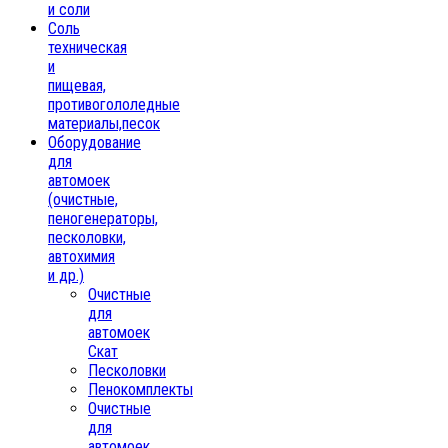
и соли
Соль
техническая
и
пищевая,
противогололедные
материалы,песок
Oборудование
для
автомоек
(очистные,
пеногенераторы,
песколовки,
автохимия
и др.)
Очистные
для
автомоек
Скат
Песколовки
Пенокомплекты
Очистные
для
автомоек