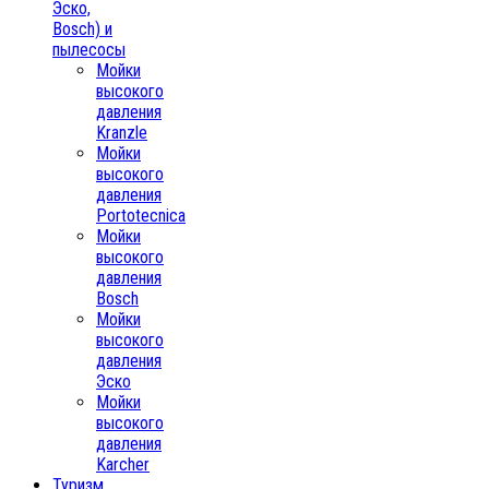
Эско,
Bosch) и
пылесосы
Мойки
высокого
давления
Kranzle
Мойки
высокого
давления
Portotecnica
Мойки
высокого
давления
Bosch
Мойки
высокого
давления
Эско
Мойки
высокого
давления
Karcher
Туризм,