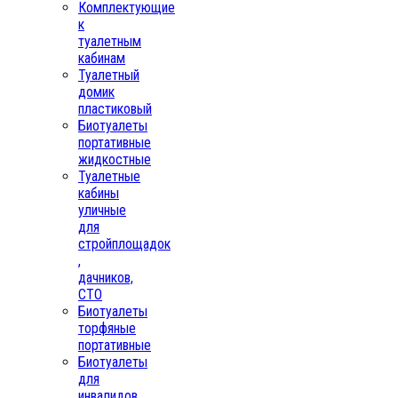
Комплектующие
к
туалетным
кабинам
Туалетный
домик
пластиковый
Биотуалеты
портативные
жидкостные
Туалетные
кабины
уличные
для
стройплощадок
,
дачников,
СТО
Биотуалеты
торфяные
портативные
Биотуалеты
для
инвалидов