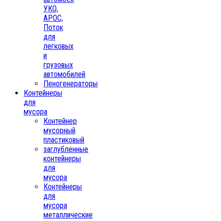
УКО,
АРОС,
Поток
для
легковых
и
грузовых
автомобилей
Пеногенераторы
Контейнеры
для
мусора
Контейнер
мусорный
пластиковый
заглубленные
контейнеры
для
мусора
Контейнеры
для
мусора
металлические