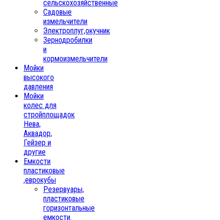
сельскохозяйственные
Садовые
измельчители
Электроплуг,окучник
Зернодробилки
и
кормоизмельчители
Мойки
высокого
давления
Мойки
колес для
стройплощадок
Нева,
Аквадор,
Гейзер и
другие
Емкости
пластиковые
,еврокубы
Резервуары,
пластиковые
горизонтальные
емкости.