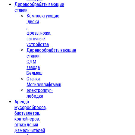
Деревообрабатывающие
станки
Комплектующие
:диски
,
фрезы,ножи,
заточные
устройства
Деревообрабатывающие
станки
СДМ
завода
Белмаш
Станки
Могилевлифтмаш
электроплуг-
лебедка
Аренда
мусоросбросов,
биотуалетов,
контейнеров,
ограждений
,измельчителей