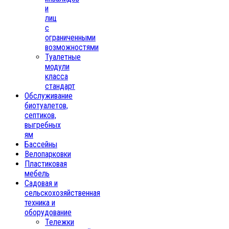
и
лиц
с
ограниченными
возможностями
Туалетные
модули
класса
стандарт
Обслуживание
биотуалетов,
септиков,
выгребных
ям
Бассейны
Велопарковки
Пластиковая
мебель
Садовая и
сельскохозяйственная
техника и
оборудование
Тележки