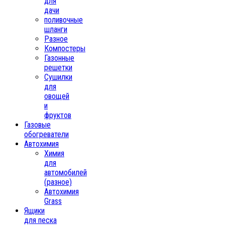
для
дачи
поливочные
шланги
Разное
Компостеры
Газонные
решетки
Сушилки
для
овощей
и
фруктов
Газовые
обогреватели
Автохимия
Химия
для
автомобилей
(разное)
Автохимия
Grass
Ящики
для песка