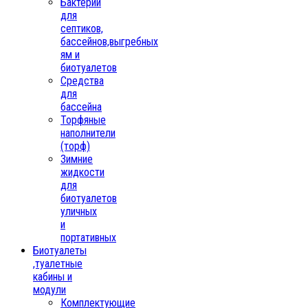
Бактерии
для
септиков,
бассейнов,выгребных
ям и
биотуалетов
Средства
для
бассейна
Торфяные
наполнители
(торф)
Зимние
жидкости
для
биотуалетов
уличных
и
портативных
Биотуалеты
,туалетные
кабины и
модули
Комплектующие