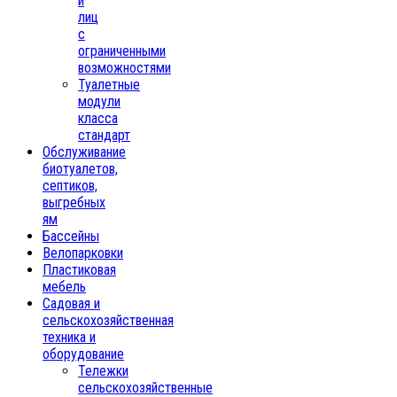
и
лиц
с
ограниченными
возможностями
Туалетные
модули
класса
стандарт
Обслуживание
биотуалетов,
септиков,
выгребных
ям
Бассейны
Велопарковки
Пластиковая
мебель
Садовая и
сельскохозяйственная
техника и
оборудование
Тележки
сельскохозяйственные