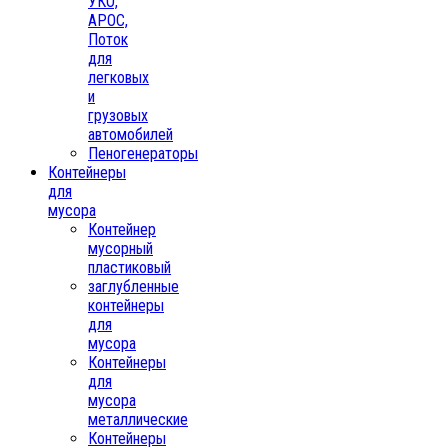
УКО,
АРОС,
Поток
для
легковых
и
грузовых
автомобилей
Пеногенераторы
Контейнеры
для
мусора
Контейнер
мусорный
пластиковый
заглубленные
контейнеры
для
мусора
Контейнеры
для
мусора
металлические
Контейнеры