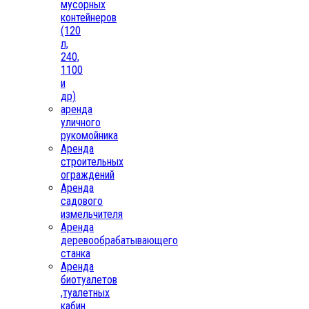
мусорных
контейнеров
(120
л,
240,
1100
и
др)
аренда
уличного
рукомойника
Аренда
строительных
ограждений
Аренда
садового
измельчителя
Аренда
деревообрабатывающего
станка
Аренда
биотуалетов
,туалетных
кабин