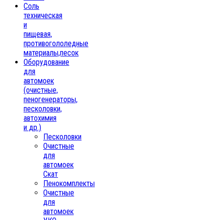
Соль
техническая
и
пищевая,
противогололедные
материалы,песок
Oборудование
для
автомоек
(очистные,
пеногенераторы,
песколовки,
автохимия
и др.)
Песколовки
Очистные
для
автомоек
Скат
Пенокомплекты
Очистные
для
автомоек