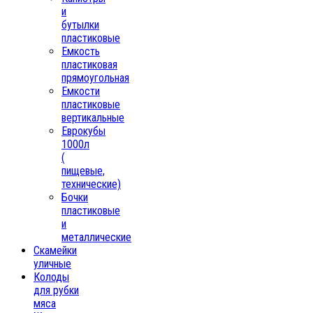
и
бутылки
пластиковые
Емкость
пластиковая
прямоугольная
Емкости
пластиковые
вертикальные
Еврокубы
1000л
(
пищевые,
технические)
Бочки
пластиковые
и
металлические
Скамейки
уличные
Колоды
для рубки
мяса