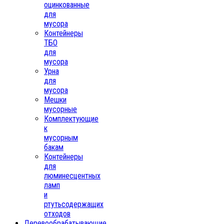
оцинкованные
для
мусора
Контейнеры
ТБО
для
мусора
Урна
для
мусора
Мешки
мусорные
Комплектующие
к
мусорным
бакам
Контейнеры
для
люминесцентных
ламп
и
ртутьсодержащих
отходов
Деревообрабатывающие