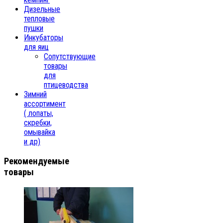
Дизельные
тепловые
пушки
Инкубаторы
для яиц
Сопутствующие
товары
для
птицеводства
Зимний
ассортимент
( лопаты,
скребки,
омывайка
и др)
Рекомендуемые
товары