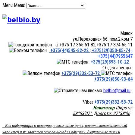
Menu
Menu:
Минск
ул.Переходная 66, пом.2,ком 7
ф.+375 17 355 51 82,+375 17 374 65 11
+375(44)545-82-22
;
+375(29)350-05-74
;
+375(44)7955647
+375(29)893-10-22
Отдел аренды:
+375(29)332-53-72
+375(29)850-93-64
belbio@mail.ru
;
+375(29)332-53-72
Viber
Навигатор
Широта:
53°53'07" Долгота: 27°38'36
Вся информация о товарах, в том числе цены, носит ознакомительный
характер и не является основанием для оферты. Актуальные цены и