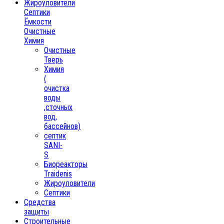
Жироуловители
Септики
Ёмкости
Очистные
Химия
Очистные
Тверь
Химия
(
очистка
воды
,сточных
вод,
бассейнов)
септик
SANI-
S
Биореакторы
Traidenis
Жироуловители
Септики
Средства
защиты
Строительные