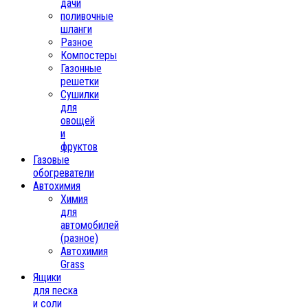
дачи
поливочные
шланги
Разное
Компостеры
Газонные
решетки
Сушилки
для
овощей
и
фруктов
Газовые
обогреватели
Автохимия
Химия
для
автомобилей
(разное)
Автохимия
Grass
Ящики
для песка
и соли