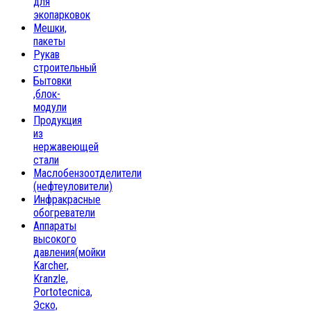
для
экопарковок
Мешки,
пакеты
Рукав
строительный
Бытовки
,блок-
модули
Продукция
из
нержавеющей
стали
Маслобензоотделители
(нефтеуловители)
Инфракрасные
обогреватели
Аппараты
высокого
давления(мойки
Karcher,
Kranzle,
Portotecnica,
Эско,