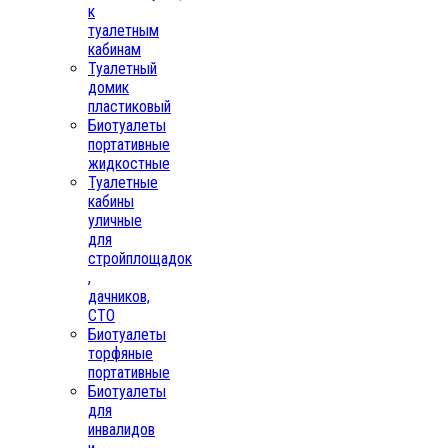
к
туалетным
кабинам
Туалетный
домик
пластиковый
Биотуалеты
портативные
жидкостные
Туалетные
кабины
уличные
для
стройплощадок
,
дачников,
СТО
Биотуалеты
торфяные
портативные
Биотуалеты
для
инвалидов