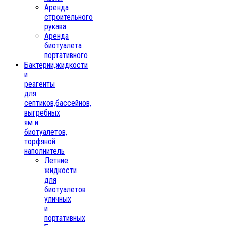
Аренда
строительного
рукава
Аренда
биотуалета
портативного
Бактерии,жидкости
и
реагенты
для
септиков,бассейнов,
выгребных
ям и
биотуалетов,
торфяной
наполнитель
Летние
жидкости
для
биотуалетов
уличных
и
портативных