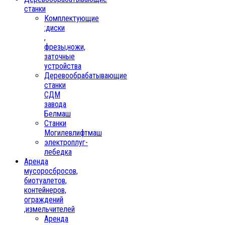
станки
Комплектующие
:диски
,
фрезы,ножи,
заточные
устройства
Деревообрабатывающие
станки
СДМ
завода
Белмаш
Станки
Могилевлифтмаш
электроплуг-
лебедка
Аренда
мусоросбросов,
биотуалетов,
контейнеров,
ограждений
,измельчителей
Аренда