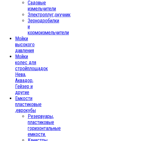
Садовые
измельчители
Электроплуг,окучник
Зернодробилки
и
кормоизмельчители
Мойки
высокого
давления
Мойки
колес для
стройплощадок
Нева,
Аквадор,
Гейзер и
другие
Емкости
пластиковые
,еврокубы
Резервуары,
пластиковые
горизонтальные
емкости.
Канистры