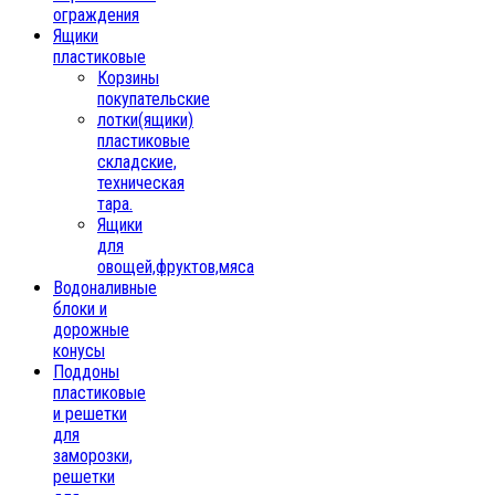
ограждения
Ящики
пластиковые
Корзины
покупательские
лотки(ящики)
пластиковые
складские,
техническая
тара.
Ящики
для
овощей,фруктов,мяса
Водоналивные
блоки и
дорожные
конусы
Поддоны
пластиковые
и решетки
для
заморозки,
решетки