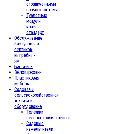
ограниченными
возможностями
Туалетные
модули
класса
стандарт
Обслуживание
биотуалетов,
септиков,
выгребных
ям
Бассейны
Велопарковки
Пластиковая
мебель
Садовая и
сельскохозяйственная
техника и
оборудование
Тележки
сельскохозяйственные
Садовые
измельчители