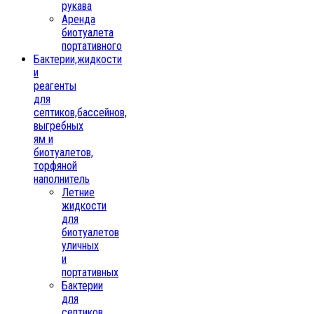
рукава
Аренда
биотуалета
портативного
Бактерии,жидкости
и
реагенты
для
септиков,бассейнов,
выгребных
ям и
биотуалетов,
торфяной
наполнитель
Летние
жидкости
для
биотуалетов
уличных
и
портативных
Бактерии
для
септиков,