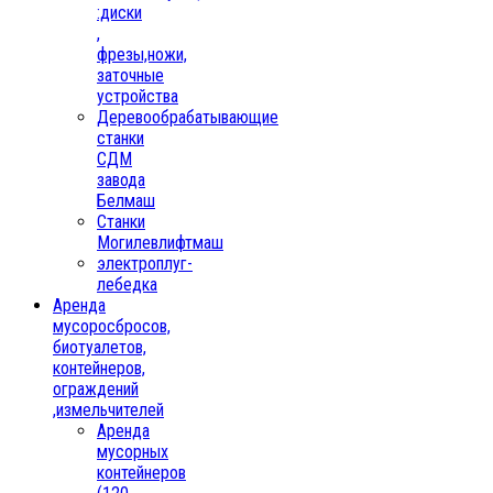
:диски
,
фрезы,ножи,
заточные
устройства
Деревообрабатывающие
станки
СДМ
завода
Белмаш
Станки
Могилевлифтмаш
электроплуг-
лебедка
Аренда
мусоросбросов,
биотуалетов,
контейнеров,
ограждений
,измельчителей
Аренда
мусорных
контейнеров