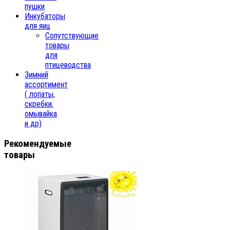
пушки
Инкубаторы
для яиц
Сопутствующие
товары
для
птицеводства
Зимний
ассортимент
( лопаты,
скребки,
омывайка
и др)
Рекомендуемые
товары