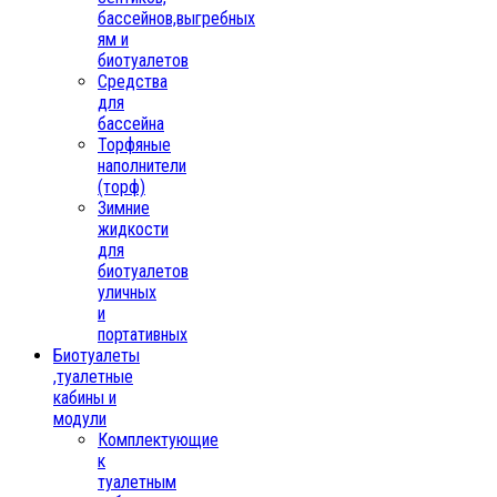
бассейнов,выгребных
ям и
биотуалетов
Средства
для
бассейна
Торфяные
наполнители
(торф)
Зимние
жидкости
для
биотуалетов
уличных
и
портативных
Биотуалеты
,туалетные
кабины и
модули
Комплектующие
к
туалетным