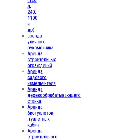
(120
л,
240,
1100
и
др)
аренда
уличного
рукомойника
Аренда
строительных
ограждений
Аренда
садового
измельчителя
Аренда
деревообрабатывающего
станка
Аренда
биотуалетов
,туалетных
кабин
Аренда
строительного