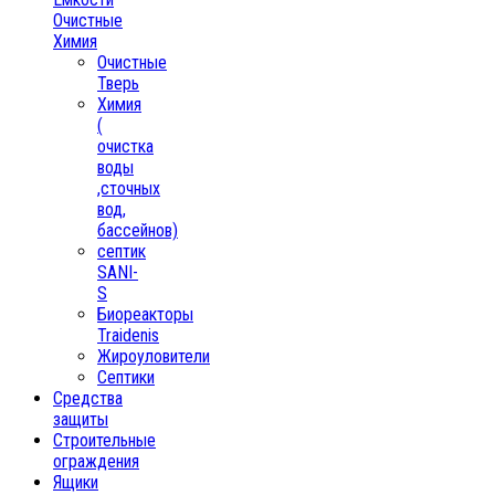
Очистные
Химия
Очистные
Тверь
Химия
(
очистка
воды
,сточных
вод,
бассейнов)
септик
SANI-
S
Биореакторы
Traidenis
Жироуловители
Септики
Средства
защиты
Строительные
ограждения
Ящики