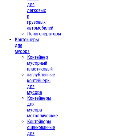
для
легковых
и
грузовых
автомобилей
Пеногенераторы
Контейнеры
для
мусора
Контейнер
мусорный
пластиковый
заглубленные
контейнеры
для
мусора
Контейнеры
для
мусора
металлические
Контейнеры
оцинкованные
для