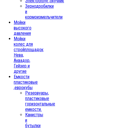
Электроплуг,окучник
Зернодробилки
и
кормоизмельчители
Мойки
высокого
давления
Мойки
колес для
стройплощадок
Нева,
Аквадор,
Гейзер и
другие
Емкости
пластиковые
,еврокубы
Резервуары,
пластиковые
горизонтальные
емкости.
Канистры
и
бутылки