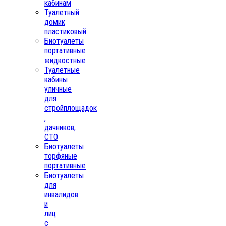
кабинам
Туалетный
домик
пластиковый
Биотуалеты
портативные
жидкостные
Туалетные
кабины
уличные
для
стройплощадок
,
дачников,
СТО
Биотуалеты
торфяные
портативные
Биотуалеты
для
инвалидов
и
лиц
с