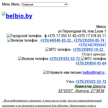
Menu
Menu:
Минск
ул.Переходная 66, пом.2,ком 7
ф.+375 17 355 51 82,+375 17 374 65 11
+375(44)545-82-22
;
+375(29)350-05-74
;
+375(44)7955647
+375(29)893-10-22
Отдел аренды:
+375(29)332-53-72
+375(29)850-93-64
belbio@mail.ru
;
+375(29)332-53-72
Viber
Навигатор
Широта:
53°53'07" Долгота: 27°38'36
Вся информация о товарах, в том числе цены, носит ознакомительный
характер и не является основанием для оферты. Актуальные цены и