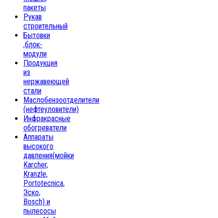
пакеты
Рукав
строительный
Бытовки
,блок-
модули
Продукция
из
нержавеющей
стали
Маслобензоотделители
(нефтеуловители)
Инфракрасные
обогреватели
Аппараты
высокого
давления(мойки
Karcher,
Kranzle,
Portotecnica,
Эско,
Bosch) и
пылесосы