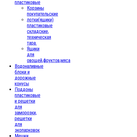
пластиковые
Корзины
покупательские
лотки(ящики)
пластиковые
складские,
техническая
тара.
Ящики
для
овощей,фруктов,мяса
Водоналивные
блоки и
дорожные
конусы
Поддоны
пластиковые
и решетки
для
заморозки,
решетки
для
экопарковок
Мешки,