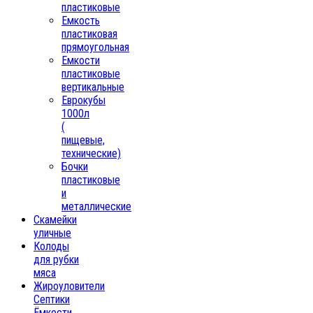
пластиковые
Емкость
пластиковая
прямоугольная
Емкости
пластиковые
вертикальные
Еврокубы
1000л
(
пищевые,
технические)
Бочки
пластиковые
и
металлические
Скамейки
уличные
Колоды
для рубки
мяса
Жироуловители
Септики
Ёмкости