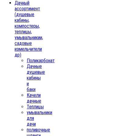
Дачный
ассортимент
(душевые
кабины,
компостеры,
теплицы,
умывальникии,
садовые
измельчители
др)
Поликарбонат
Дачные
душевые
кабины
и
баки
Качели
дачные
Теплицы
умывальники
для
дачи
поливочные
шланги