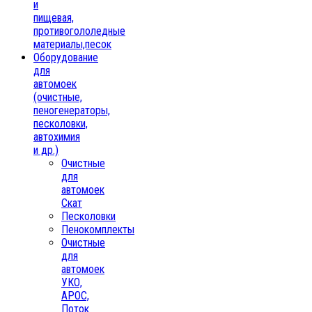
и
пищевая,
противогололедные
материалы,песок
Oборудование
для
автомоек
(очистные,
пеногенераторы,
песколовки,
автохимия
и др.)
Очистные
для
автомоек
Скат
Песколовки
Пенокомплекты
Очистные
для
автомоек
УКО,
АРОС,
Поток