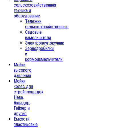
сельскохозяйственная
техника и
оборудование
Тележки
сельскохозяйственные
Садовые
измельчители
Электроплуг,окучник
Зернодробилки
и
кормоизмельчители
Мойки
высокого
давления
Мойки
колес для
стройплощадок
Нева,
Аквадор,
Гейзер и
другие
Емкости
пластиковые