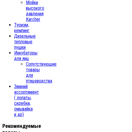
Мойки
высокого
давления
Karcher
Туризм,
кемпинг
Дизельные
тепловые
пушки
Инкубаторы
для яиц
Сопутствующие
товары
для
птицеводства
Зимний
ассортимент
( лопаты,
скребки,
омывайка
и др)
Рекомендуемые