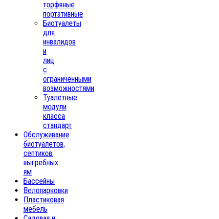
торфяные
портативные
Биотуалеты
для
инвалидов
и
лиц
с
ограниченными
возможностями
Туалетные
модули
класса
стандарт
Обслуживание
биотуалетов,
септиков,
выгребных
ям
Бассейны
Велопарковки
Пластиковая
мебель
Садовая и