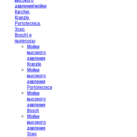
высокого
давления(мойки
Karcher,
Kranzle,
Portotecnica,
Эско,
Bosch) и
пылесосы
Мойки
высокого
давления
Kranzle
Мойки
высокого
давления
Portotecnica
Мойки
высокого
давления
Bosch
Мойки
высокого
давления
Эско