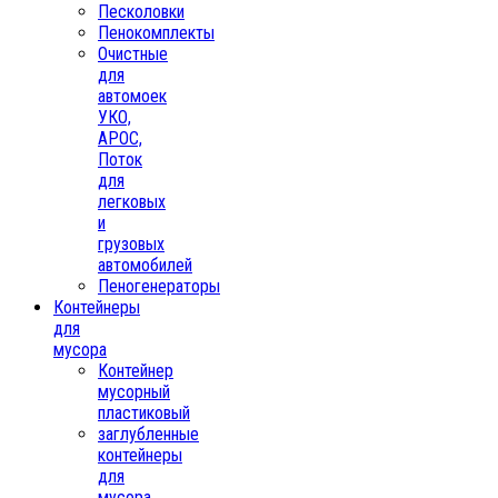
Песколовки
Пенокомплекты
Очистные
для
автомоек
УКО,
АРОС,
Поток
для
легковых
и
грузовых
автомобилей
Пеногенераторы
Контейнеры
для
мусора
Контейнер
мусорный
пластиковый
заглубленные
контейнеры
для
мусора