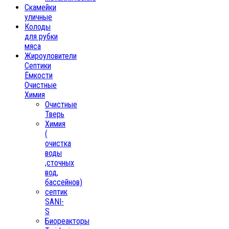
Скамейки
уличные
Колоды
для рубки
мяса
Жироуловители
Септики
Ёмкости
Очистные
Химия
Очистные
Тверь
Химия
(
очистка
воды
,сточных
вод,
бассейнов)
септик
SANI-
S
Биореакторы