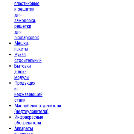
пластиковые
и решетки
для
заморозки,
решетки
для
экопарковок
Мешки,
пакеты
Рукав
строительный
Бытовки
,блок-
модули
Продукция
из
нержавеющей
стали
Маслобензоотделители
(нефтеуловители)
Инфракрасные
обогреватели
Аппараты