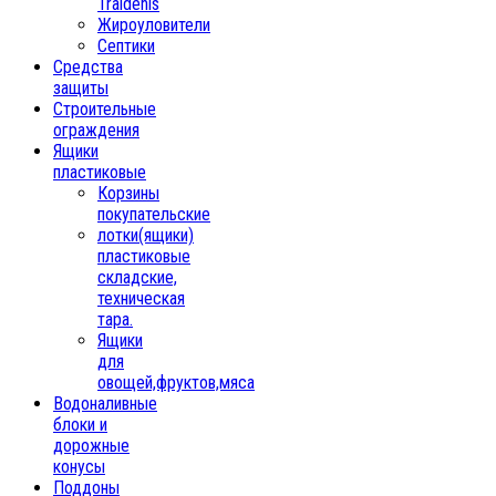
Traidenis
Жироуловители
Септики
Средства
защиты
Строительные
ограждения
Ящики
пластиковые
Корзины
покупательские
лотки(ящики)
пластиковые
складские,
техническая
тара.
Ящики
для
овощей,фруктов,мяса
Водоналивные
блоки и
дорожные
конусы
Поддоны