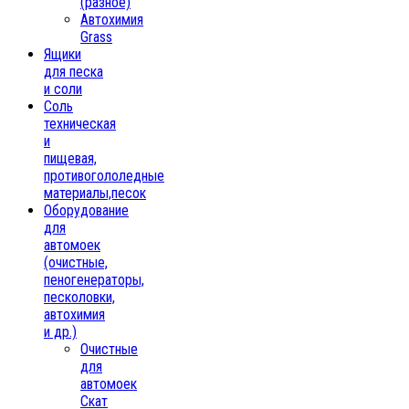
(разное)
Автохимия
Grass
Ящики
для песка
и соли
Соль
техническая
и
пищевая,
противогололедные
материалы,песок
Oборудование
для
автомоек
(очистные,
пеногенераторы,
песколовки,
автохимия
и др.)
Очистные
для
автомоек
Скат