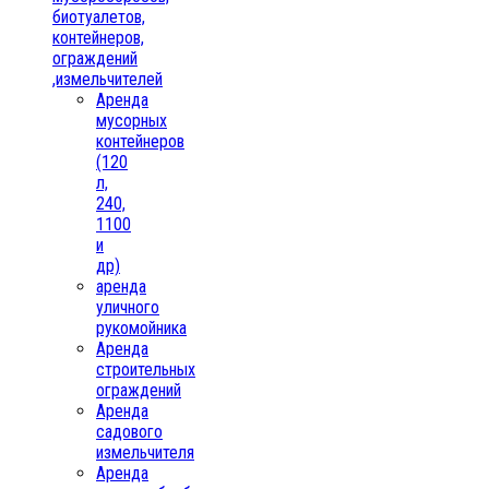
биотуалетов,
контейнеров,
ограждений
,измельчителей
Аренда
мусорных
контейнеров
(120
л,
240,
1100
и
др)
аренда
уличного
рукомойника
Аренда
строительных
ограждений
Аренда
садового
измельчителя
Аренда