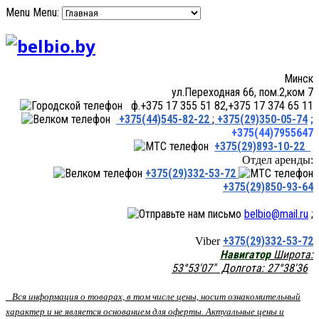
Menu
Menu:
Минск
ул.Переходная 66, пом.2,ком 7
ф.+375 17 355 51 82,+375 17 374 65 11
+375(44)545-82-22
;
+375(29)350-05-74
;
+375(44)7955647
+375(29)893-10-22
Отдел аренды:
+375(29)332-53-72
+375(29)850-93-64
belbio@mail.ru
;
+375(29)332-53-72
Viber
Навигатор
Широта:
53°53'07" Долгота: 27°38'36
Вся информация о товарах, в том числе цены, носит ознакомительный
характер и не является основанием для оферты. Актуальные цены и