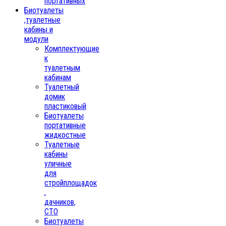
портативных
Биотуалеты
,туалетные
кабины и
модули
Комплектующие
к
туалетным
кабинам
Туалетный
домик
пластиковый
Биотуалеты
портативные
жидкостные
Туалетные
кабины
уличные
для
стройплощадок
,
дачников,
СТО
Биотуалеты