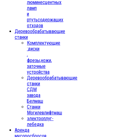
люминесцентных
ламп
и
ртутьсодержащих
отходов
Деревообрабатывающие
станки
Комплектующие
:диски
,
фрезы,ножи,
заточные
устройства
Деревообрабатывающие
станки
СДМ
завода
Белмаш
Станки
Могилевлифтмаш
электроплуг-
лебедка
Аренда
мусоросбросов,