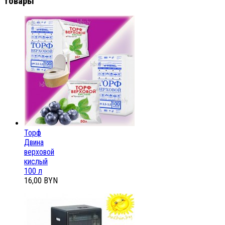
товары
Торф
Двина
верховой
кислый
100 л
16,00 BYN