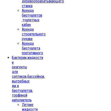
деревообрабатывающего
станка
Аренда
биотуалетов
,туалетных
кабин
Аренда
строительного
рукава
Аренда
биотуалета
портативного
Бактерии,жидкости
и
реагенты
для
септиков,бассейнов,
выгребных
ям и
биотуалетов,
торфяной
наполнитель
Летние
жидкости