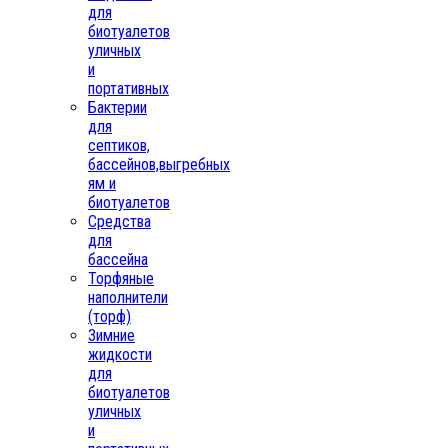
для
биотуалетов
уличных
и
портативных
Бактерии
для
септиков,
бассейнов,выгребных
ям и
биотуалетов
Средства
для
бассейна
Торфяные
наполнители
(торф)
Зимние
жидкости
для
биотуалетов
уличных
и