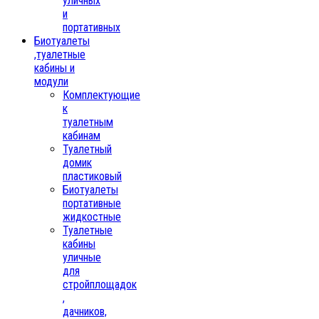
уличных
и
портативных
Биотуалеты
,туалетные
кабины и
модули
Комплектующие
к
туалетным
кабинам
Туалетный
домик
пластиковый
Биотуалеты
портативные
жидкостные
Туалетные
кабины
уличные
для
стройплощадок
,
дачников,