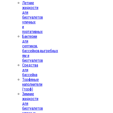
Летние
жидкости
для
биотуалетов
уличных
и
портативных
Бактерии
для
септиков,
бассейнов,выгребных
ям и
биотуалетов
Средства
для
бассейна
Торфяные
наполнители
(торф)
Зимние
жидкости
для
биотуалетов