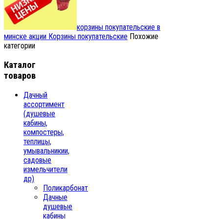
корзины покупательские в
минске акции
Корзины покупательские
Похожие
категории
Каталог
товаров
Дачный
ассортимент
(душевые
кабины,
компостеры,
теплицы,
умывальникии,
садовые
измельчители
др)
Поликарбонат
Дачные
душевые
кабины