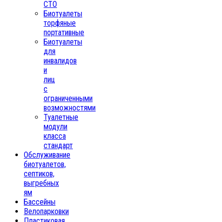
СТО
Биотуалеты
торфяные
портативные
Биотуалеты
для
инвалидов
и
лиц
с
ограниченными
возможностями
Туалетные
модули
класса
стандарт
Обслуживание
биотуалетов,
септиков,
выгребных
ям
Бассейны
Велопарковки
Пластиковая