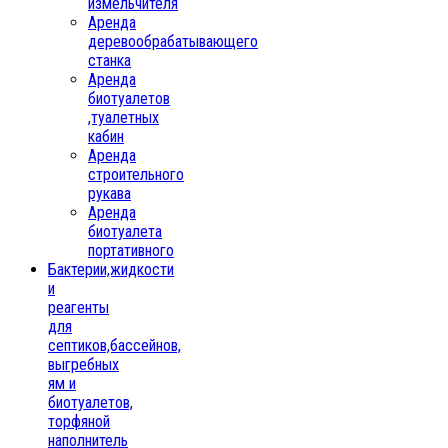
измельчителя
Аренда
деревообрабатывающего
станка
Аренда
биотуалетов
,туалетных
кабин
Аренда
строительного
рукава
Аренда
биотуалета
портативного
Бактерии,жидкости
и
реагенты
для
септиков,бассейнов,
выгребных
ям и
биотуалетов,
торфяной
наполнитель