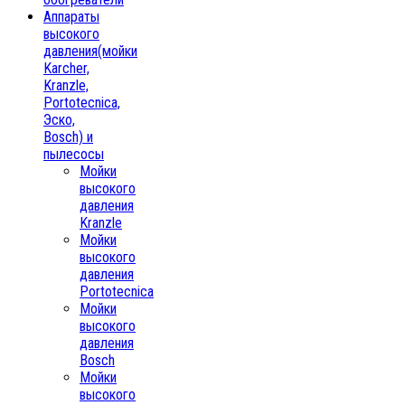
Аппараты
высокого
давления(мойки
Karcher,
Kranzle,
Portotecnica,
Эско,
Bosch) и
пылесосы
Мойки
высокого
давления
Kranzle
Мойки
высокого
давления
Portotecnica
Мойки
высокого
давления
Bosch
Мойки
высокого