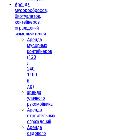
Аренда
мусоросбросов,
биотуалетов,
контейнеров,
ограждений
,измельчителей
Аренда
мусорных
контейнеров
(120
л,
240,
1100
и
др)
аренда
уличного
рукомойника
Аренда
строительных
ограждений
Аренда
садового