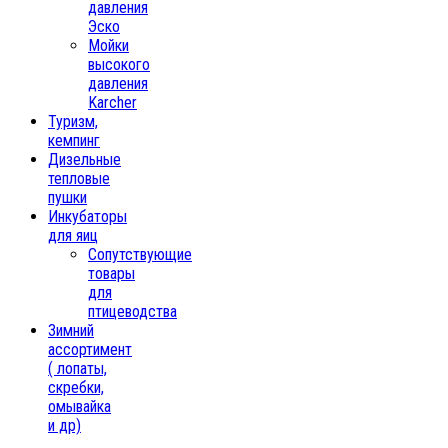
давления
Эско
Мойки
высокого
давления
Karcher
Туризм,
кемпинг
Дизельные
тепловые
пушки
Инкубаторы
для яиц
Сопутствующие
товары
для
птицеводства
Зимний
ассортимент
( лопаты,
скребки,
омывайка
и др)