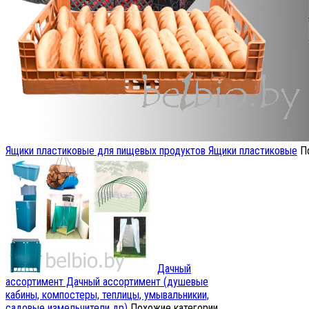
Ящики пластиковые для пищевых продуктов
Ящики пластиковые
П
Дачный
ассортимент
Дачный ассортимент (душевые
кабины, компостеры, теплицы, умывальникии,
садовые измельчители др)
Похожие категории