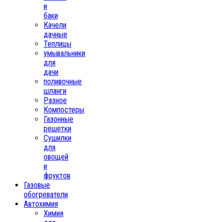
и
баки
Качели
дачные
Теплицы
умывальники
для
дачи
поливочные
шланги
Разное
Компостеры
Газонные
решетки
Сушилки
для
овощей
и
фруктов
Газовые
обогреватели
Автохимия
Химия