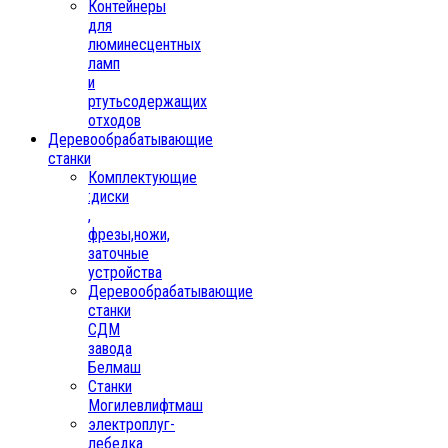
Контейнеры
для
люминесцентных
ламп
и
ртутьсодержащих
отходов
Деревообрабатывающие
станки
Комплектующие
:диски
,
фрезы,ножи,
заточные
устройства
Деревообрабатывающие
станки
СДМ
завода
Белмаш
Станки
Могилевлифтмаш
электроплуг-
лебедка