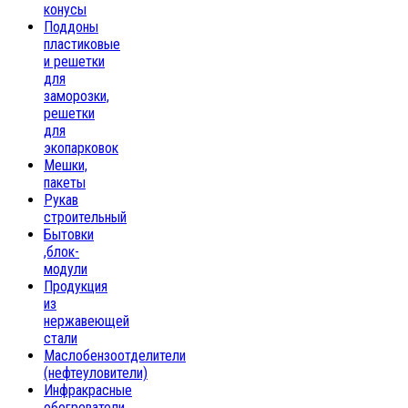
конусы
Поддоны
пластиковые
и решетки
для
заморозки,
решетки
для
экопарковок
Мешки,
пакеты
Рукав
строительный
Бытовки
,блок-
модули
Продукция
из
нержавеющей
стали
Маслобензоотделители
(нефтеуловители)
Инфракрасные
обогреватели