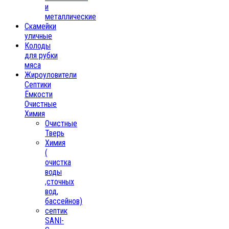
и
металлические
Скамейки
уличные
Колоды
для рубки
мяса
Жироуловители
Септики
Ёмкости
Очистные
Химия
Очистные
Тверь
Химия
(
очистка
воды
,сточных
вод,
бассейнов)
септик
SANI-