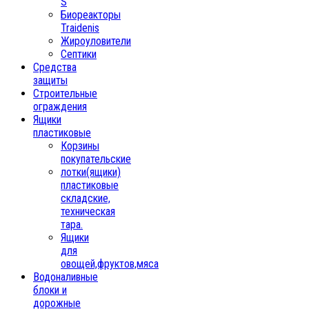
S
Биореакторы
Traidenis
Жироуловители
Септики
Средства
защиты
Строительные
ограждения
Ящики
пластиковые
Корзины
покупательские
лотки(ящики)
пластиковые
складские,
техническая
тара.
Ящики
для
овощей,фруктов,мяса
Водоналивные
блоки и
дорожные