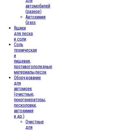
для
автомобилей
(разное)
Автохимия
Grass
Ящики
для песка
и соли
Соль
техническая
и
пищевая,
противогололедные
материалы,песок
Oборудование
для
автомоек
(очистные,
пеногенераторы,
песколовки,
автохимия
и др.)
Очистные
для