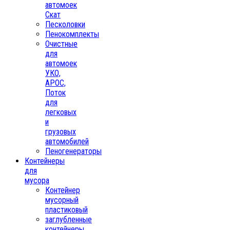
автомоек
Скат
Песколовки
Пенокомплекты
Очистные
для
автомоек
УКО,
АРОС,
Поток
для
легковых
и
грузовых
автомобилей
Пеногенераторы
Контейнеры
для
мусора
Контейнер
мусорный
пластиковый
заглубленные
контейнеры