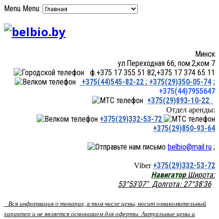
Menu
Menu:
Минск
ул.Переходная 66, пом.2,ком 7
ф.+375 17 355 51 82,+375 17 374 65 11
+375(44)545-82-22
;
+375(29)350-05-74
;
+375(44)7955647
+375(29)893-10-22
Отдел аренды:
+375(29)332-53-72
+375(29)850-93-64
belbio@mail.ru
;
+375(29)332-53-72
Viber
Навигатор
Широта:
53°53'07" Долгота: 27°38'36
Вся информация о товарах, в том числе цены, носит ознакомительный
характер и не является основанием для оферты. Актуальные цены и