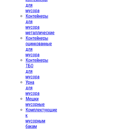
для
мусора
Контейнеры
для
мусора
металлические
Контейнеры
оцинкованные
для
мусора
Контейнеры
ТБО
для
мусора
Урна
для
мусора
Мешки
мусорные
Комплектующие
к
мусорным
бакам