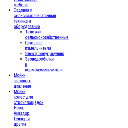
мебель
Садовая и
сельскохозяйственная
техника и
оборудование
Тележки
сельскохозяйственные
Садовые
измельчители
Электроплуг,окучник
Зернодробилки
и
кормоизмельчители
Мойки
высокого
давления
Мойки
колес для
стройплощадок
Нева,
Аквадор,
Гейзер и
другие