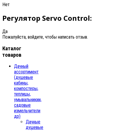
Нет
Регулятор Servo Control:
Да
Пожалуйста, войдите, чтобы написать отзыв.
Каталог
товаров
Дачный
ассортимент
(душевые
кабины,
компостеры,
теплицы,
умывальникии,
садовые
измельчители
др)
Дачные
душевые