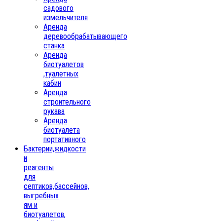
садового
измельчителя
Аренда
деревообрабатывающего
станка
Аренда
биотуалетов
,туалетных
кабин
Аренда
строительного
рукава
Аренда
биотуалета
портативного
Бактерии,жидкости
и
реагенты
для
септиков,бассейнов,
выгребных
ям и
биотуалетов,