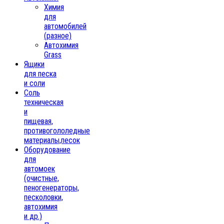
Химия
для
автомобилей
(разное)
Автохимия
Grass
Ящики
для песка
и соли
Соль
техническая
и
пищевая,
противогололедные
материалы,песок
Oборудование
для
автомоек
(очистные,
пеногенераторы,
песколовки,
автохимия
и др.)