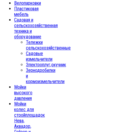
Велопарковки
Пластиковая
мебель
Садовая и
сельскохозяйственная
техника и
оборудование
Тележки
сельскохозяйственные
Садовые
измельчители
Электроплуг,окучник
Зернодробилки
и
кормоизмельчители
Мойки
высокого
давления
Мойки
колес для
стройплощадок
Нева,
Аквадор,
Гейзер и