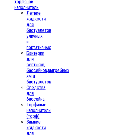
торфяной
наполнитель
Летние
жидкости
для
биотуалетов
уличных
и
портативных
Бактерии
для
септиков,
бассейнов,выгребных
ям и
биотуалетов
Средства
для
бассейна
Торфяные
наполнители
(торф)
Зимние
жидкости
для