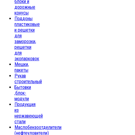
блоки и
дорожные
конусы
Поддоны
пластиковые
и решетки
для
заморозки,
решетки
для
экопарковок
Мешки,
пакеты
Рукав
строительный
Бытовки
,блок-
модули
Продукция
из
нержавеющей
стали
Маслобензоотделители
(нефтеуловители)