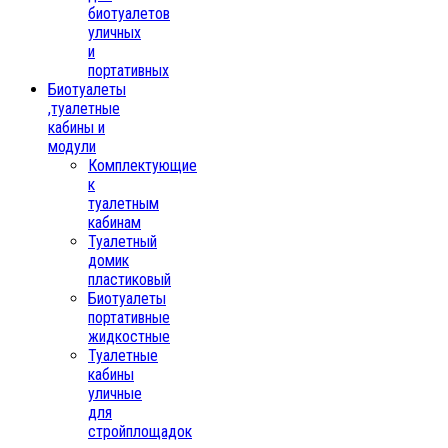
биотуалетов
уличных
и
портативных
Биотуалеты
,туалетные
кабины и
модули
Комплектующие
к
туалетным
кабинам
Туалетный
домик
пластиковый
Биотуалеты
портативные
жидкостные
Туалетные
кабины
уличные
для
стройплощадок