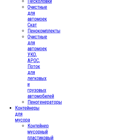
Песколовки
Очистные
для
автомоек
Скат
Пенокомплекты
Очистные
для
автомоек
УКО,
АРОС,
Поток
для
легковых
и
грузовых
автомобилей
Пеногенераторы
Контейнеры
для
мусора
Контейнер
мусорный
пластиковый