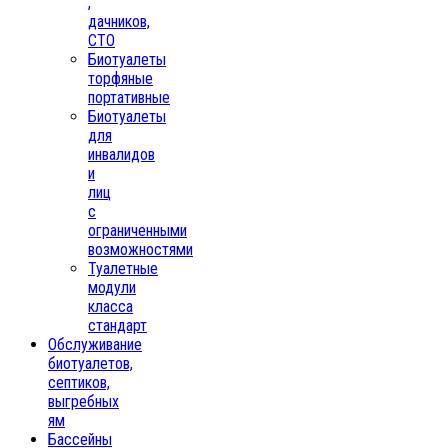
,
дачников,
СТО
Биотуалеты
торфяные
портативные
Биотуалеты
для
инвалидов
и
лиц
с
ограниченными
возможностями
Туалетные
модули
класса
стандарт
Обслуживание
биотуалетов,
септиков,
выгребных
ям
Бассейны