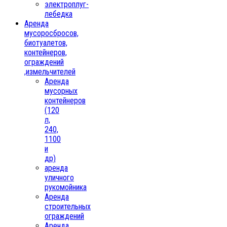
электроплуг-
лебедка
Аренда
мусоросбросов,
биотуалетов,
контейнеров,
ограждений
,измельчителей
Аренда
мусорных
контейнеров
(120
л,
240,
1100
и
др)
аренда
уличного
рукомойника
Аренда
строительных
ограждений
Аренда