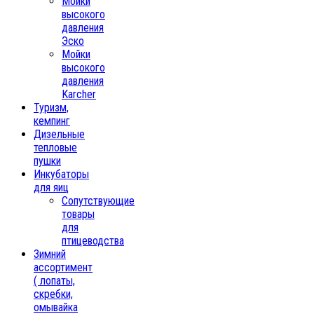
Мойки
высокого
давления
Эско
Мойки
высокого
давления
Karcher
Туризм,
кемпинг
Дизельные
тепловые
пушки
Инкубаторы
для яиц
Сопутствующие
товары
для
птицеводства
Зимний
ассортимент
( лопаты,
скребки,
омывайка