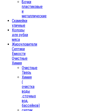
Бочки
пластиковые
и
металлические
Скамейки
уличные
Колоды
для рубки
мяса
Жироуловители
Септики
Ёмкости
Очистные
Химия
Очистные
Тверь
Химия
(
очистка
воды
,сточных
вод,
бассейнов)
септик