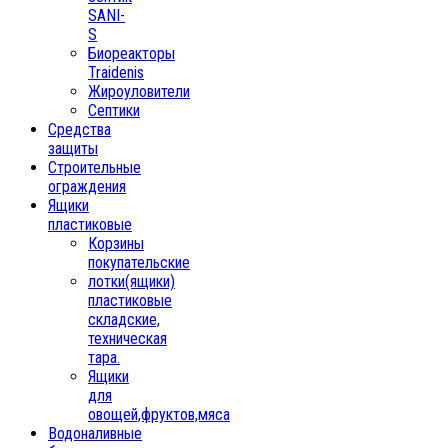
SANI-
S
Биореакторы
Traidenis
Жироуловители
Септики
Средства
защиты
Строительные
ограждения
Ящики
пластиковые
Корзины
покупательские
лотки(ящики)
пластиковые
складские,
техническая
тара.
Ящики
для
овощей,фруктов,мяса
Водоналивные