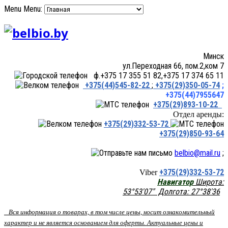
Menu
Menu:
Минск
ул.Переходная 66, пом.2,ком 7
ф.+375 17 355 51 82,+375 17 374 65 11
+375(44)545-82-22
;
+375(29)350-05-74
;
+375(44)7955647
+375(29)893-10-22
Отдел аренды:
+375(29)332-53-72
+375(29)850-93-64
belbio@mail.ru
;
+375(29)332-53-72
Viber
Навигатор
Широта:
53°53'07" Долгота: 27°38'36
Вся информация о товарах, в том числе цены, носит ознакомительный
характер и не является основанием для оферты. Актуальные цены и