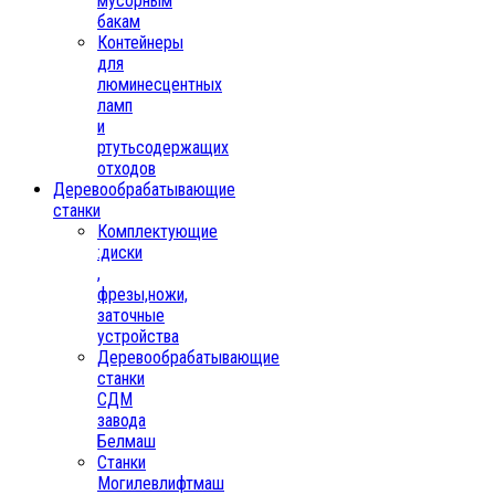
мусорным
бакам
Контейнеры
для
люминесцентных
ламп
и
ртутьсодержащих
отходов
Деревообрабатывающие
станки
Комплектующие
:диски
,
фрезы,ножи,
заточные
устройства
Деревообрабатывающие
станки
СДМ
завода
Белмаш
Станки
Могилевлифтмаш