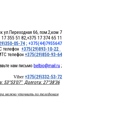
 пом.2,ком 7
17 355 51 82,+375 17 374 65 11
29)350-05-74
; +375(44)7955647
+375(29)893-10-22
+375(29)850-93-64
belbio@mail.ru
;
+375(29)332-53-72
Viber
 53°53'07" Долгота: 27°38'36
вара можно уточнить по телефонам