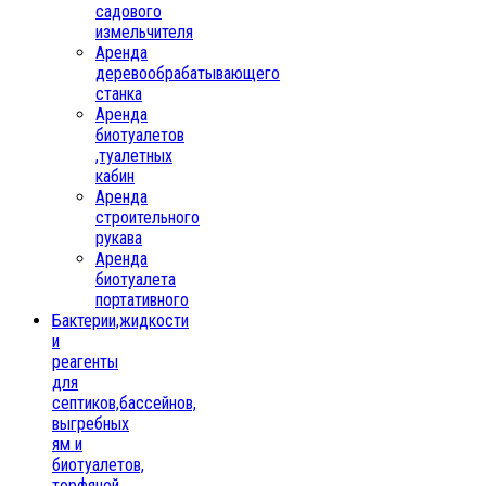
садового
измельчителя
Аренда
деревообрабатывающего
станка
Аренда
биотуалетов
,туалетных
кабин
Аренда
строительного
рукава
Аренда
биотуалета
портативного
Бактерии,жидкости
и
реагенты
для
септиков,бассейнов,
выгребных
ям и
биотуалетов,
торфяной