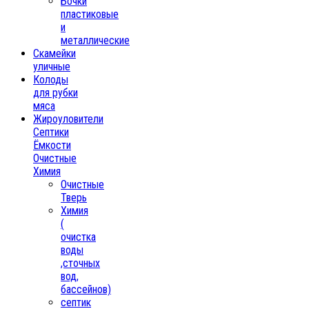
Бочки
пластиковые
и
металлические
Скамейки
уличные
Колоды
для рубки
мяса
Жироуловители
Септики
Ёмкости
Очистные
Химия
Очистные
Тверь
Химия
(
очистка
воды
,сточных
вод,
бассейнов)
септик