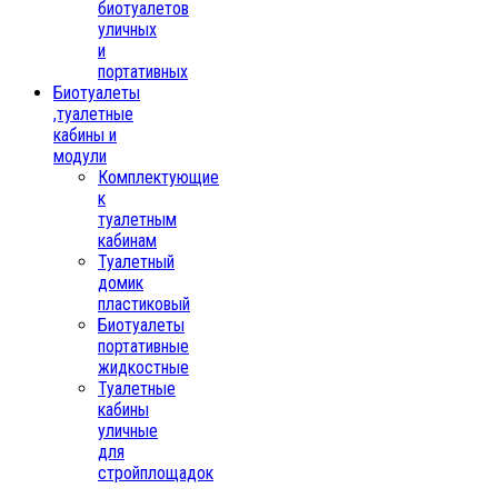
биотуалетов
уличных
и
портативных
Биотуалеты
,туалетные
кабины и
модули
Комплектующие
к
туалетным
кабинам
Туалетный
домик
пластиковый
Биотуалеты
портативные
жидкостные
Туалетные
кабины
уличные
для
стройплощадок
,