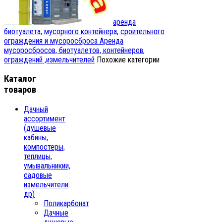
аренда
биотуалета, мусорного контейнера, сроительного
ограждения и мусоросброса
Аренда
мусоросбросов, биотуалетов, контейнеров,
ограждений ,измельчителей
Похожие категории
Каталог
товаров
Дачный
ассортимент
(душевые
кабины,
компостеры,
теплицы,
умывальникии,
садовые
измельчители
др)
Поликарбонат
Дачные