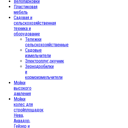
Велопарковки
Пластиковая
мебель
Садовая и
сельскохозяйственная
техника и
оборудование
Тележки
сельскохозяйственные
Садовые
измельчители
Электроплуг,окучник
Зернодробилки
и
кормоизмельчители
Мойки
высокого
давления
Мойки
колес для
стройплощадок
Нева,
Аквадор,
Гейзер и