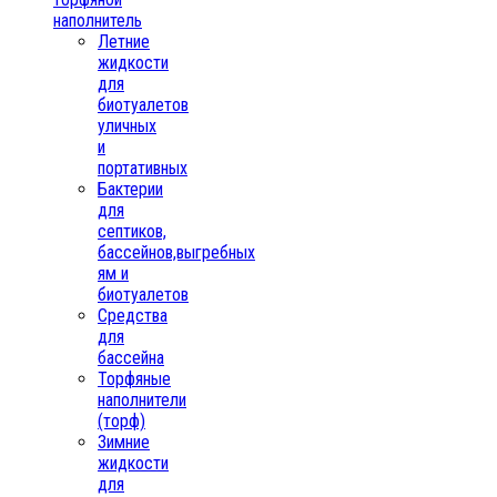
наполнитель
Летние
жидкости
для
биотуалетов
уличных
и
портативных
Бактерии
для
септиков,
бассейнов,выгребных
ям и
биотуалетов
Средства
для
бассейна
Торфяные
наполнители
(торф)
Зимние
жидкости
для