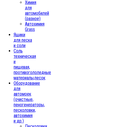
Химия
для
автомобилей
(разное)
Автохимия
Grass
Ящики
для песка
и соли
Соль
техническая
и
пищевая,
противогололедные
материалы,песок
Oборудование
для
автомоек
(очистные,
пеногенераторы,
песколовки,
автохимия
и др.)
Песколовки