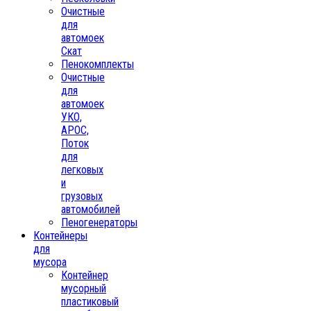
Очистные
для
автомоек
Скат
Пенокомплекты
Очистные
для
автомоек
УКО,
АРОС,
Поток
для
легковых
и
грузовых
автомобилей
Пеногенераторы
Контейнеры
для
мусора
Контейнер
мусорный
пластиковый