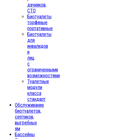
дачников,
СТО
Биотуалеты
торфяные
портативные
Биотуалеты
для
инвалидов
и
лиц
с
ограниченными
возможностями
Туалетные
модули
класса
стандарт
Обслуживание
биотуалетов,
септиков,
выгребных
ям
Бассейны