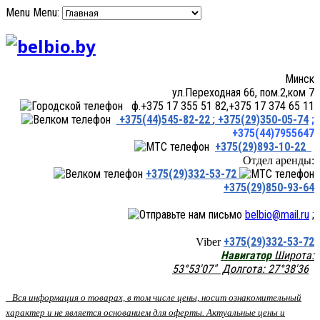
Menu
Menu:
Минск
ул.Переходная 66, пом.2,ком 7
ф.+375 17 355 51 82,+375 17 374 65 11
+375(44)545-82-22
;
+375(29)350-05-74
;
+375(44)7955647
+375(29)893-10-22
Отдел аренды:
+375(29)332-53-72
+375(29)850-93-64
belbio@mail.ru
;
+375(29)332-53-72
Viber
Навигатор
Широта:
53°53'07" Долгота: 27°38'36
Вся информация о товарах, в том числе цены, носит ознакомительный
характер и не является основанием для оферты. Актуальные цены и