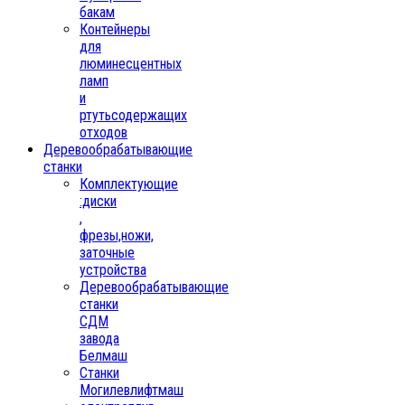
бакам
Контейнеры
для
люминесцентных
ламп
и
ртутьсодержащих
отходов
Деревообрабатывающие
станки
Комплектующие
:диски
,
фрезы,ножи,
заточные
устройства
Деревообрабатывающие
станки
СДМ
завода
Белмаш
Станки
Могилевлифтмаш