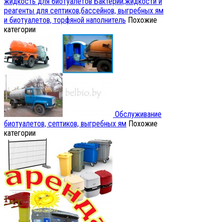
жидкость для биотуалетов
Бактерии,жидкости и
реагенты для септиков,бассейнов, выгребных ям
и биотуалетов, торфяной наполнитель
Похожие
категории
Обслуживание
биотуалетов, септиков, выгребных ям
Похожие
категории