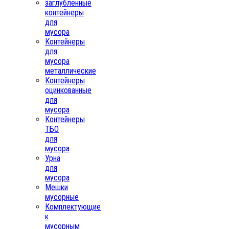
заглубленные
контейнеры
для
мусора
Контейнеры
для
мусора
металлические
Контейнеры
оцинкованные
для
мусора
Контейнеры
ТБО
для
мусора
Урна
для
мусора
Мешки
мусорные
Комплектующие
к
мусорным