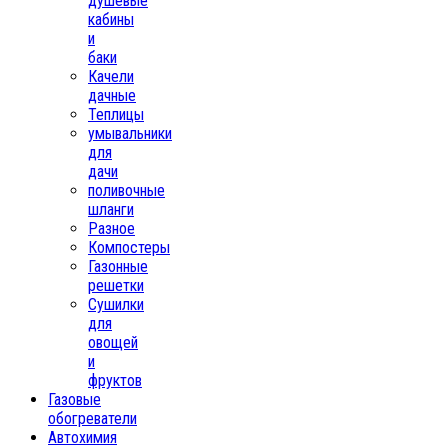
душевые
кабины
и
баки
Качели
дачные
Теплицы
умывальники
для
дачи
поливочные
шланги
Разное
Компостеры
Газонные
решетки
Сушилки
для
овощей
и
фруктов
Газовые
обогреватели
Автохимия