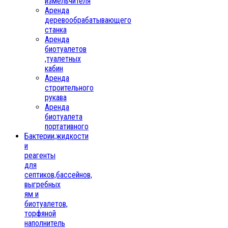
измельчителя
Аренда
деревообрабатывающего
станка
Аренда
биотуалетов
,туалетных
кабин
Аренда
строительного
рукава
Аренда
биотуалета
портативного
Бактерии,жидкости
и
реагенты
для
септиков,бассейнов,
выгребных
ям и
биотуалетов,
торфяной
наполнитель