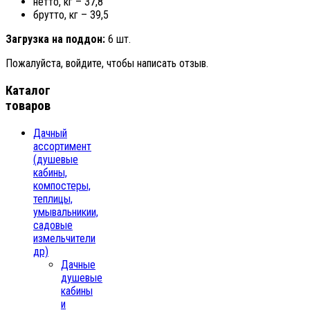
нетто, кг – 37,8
брутто, кг – 39,5
Загрузка на поддон:
6 шт.
Пожалуйста, войдите, чтобы написать отзыв.
Каталог
товаров
Дачный
ассортимент
(душевые
кабины,
компостеры,
теплицы,
умывальникии,
садовые
измельчители
др)
Дачные
душевые
кабины
и