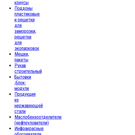
конусы
Поддоны
пластиковые
и решетки
для
заморозки,
решетки
для
экопарковок
Мешки,
пакеты
Рукав
строительный
Бытовки
,блок-
модули
Продукция
из
нержавеющей
стали
Маслобензоотделители
(нефтеуловители)
Инфракрасные
обогреватели