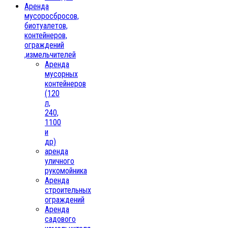
Аренда
мусоросбросов,
биотуалетов,
контейнеров,
ограждений
,измельчителей
Аренда
мусорных
контейнеров
(120
л,
240,
1100
и
др)
аренда
уличного
рукомойника
Аренда
строительных
ограждений
Аренда
садового