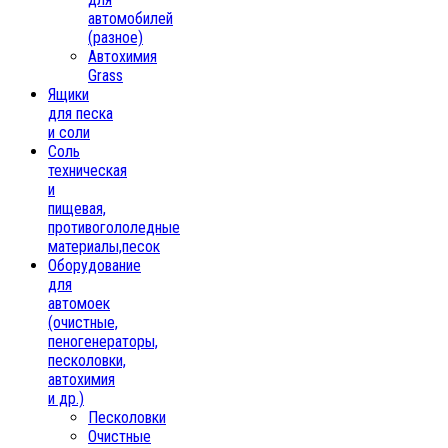
автомобилей
(разное)
Автохимия
Grass
Ящики
для песка
и соли
Соль
техническая
и
пищевая,
противогололедные
материалы,песок
Oборудование
для
автомоек
(очистные,
пеногенераторы,
песколовки,
автохимия
и др.)
Песколовки
Очистные