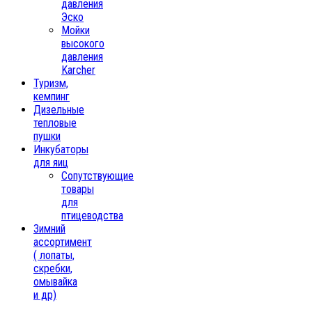
давления
Эско
Мойки
высокого
давления
Karcher
Туризм,
кемпинг
Дизельные
тепловые
пушки
Инкубаторы
для яиц
Сопутствующие
товары
для
птицеводства
Зимний
ассортимент
( лопаты,
скребки,
омывайка
и др)