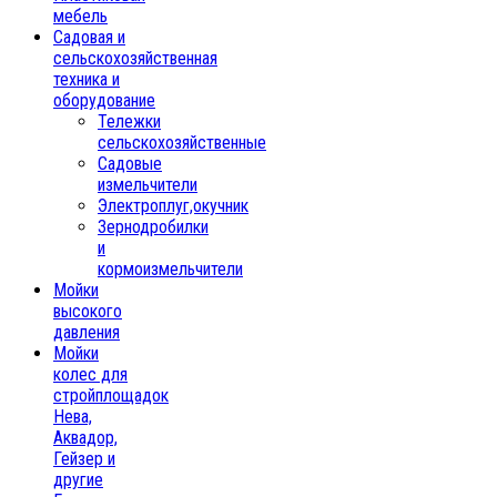
мебель
Садовая и
сельскохозяйственная
техника и
оборудование
Тележки
сельскохозяйственные
Садовые
измельчители
Электроплуг,окучник
Зернодробилки
и
кормоизмельчители
Мойки
высокого
давления
Мойки
колес для
стройплощадок
Нева,
Аквадор,
Гейзер и
другие