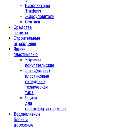
S
Биореакторы
Traidenis
Жироуловители
Септики
Средства
защиты
Строительные
ограждения
Ящики
пластиковые
Корзины
покупательские
лотки(ящики)
пластиковые
складские,
техническая
тара.
Ящики
для
овощей,фруктов,мяса
Водоналивные
блоки и
дорожные