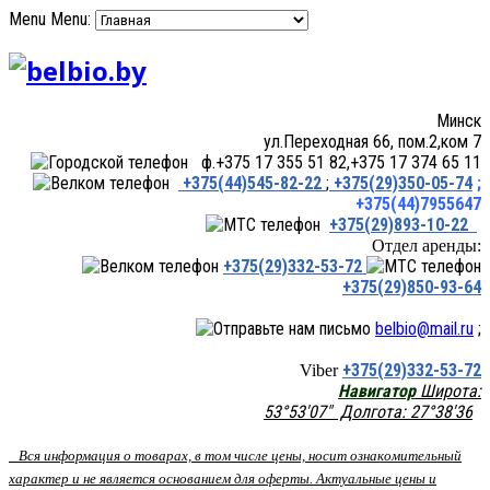
Menu
Menu:
Минск
ул.Переходная 66, пом.2,ком 7
ф.+375 17 355 51 82,+375 17 374 65 11
+375(44)545-82-22
;
+375(29)350-05-74
;
+375(44)7955647
+375(29)893-10-22
Отдел аренды:
+375(29)332-53-72
+375(29)850-93-64
belbio@mail.ru
;
+375(29)332-53-72
Viber
Навигатор
Широта:
53°53'07" Долгота: 27°38'36
Вся информация о товарах, в том числе цены, носит ознакомительный
характер и не является основанием для оферты. Актуальные цены и