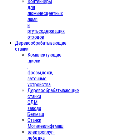
Контейнеры
для
люминесцентных
ламп
и
ртутьсодержащих
отходов
Деревообрабатывающие
станки
Комплектующие
:диски
,
фрезы,ножи,
заточные
устройства
Деревообрабатывающие
станки
СДМ
завода
Белмаш
Станки
Могилевлифтмаш
электроплуг-
лебедка