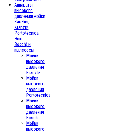
Аппараты
высокого
давления(мойки
Karcher,
Kranzle,
Portotecnica,
Эско,
Bosch) и
пылесосы
Мойки
высокого
давления
Kranzle
Мойки
высокого
давления
Portotecnica
Мойки
высокого
давления
Bosch
Мойки
высокого