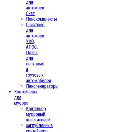
для
автомоек
Скат
Пенокомплекты
Очистные
для
автомоек
УКО,
АРОС,
Поток
для
легковых
и
грузовых
автомобилей
Пеногенераторы
Контейнеры
для
мусора
Контейнер
мусорный
пластиковый
заглубленные
контейнеры