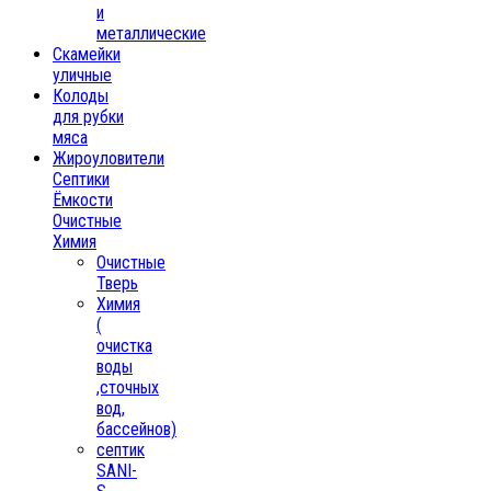
и
металлические
Скамейки
уличные
Колоды
для рубки
мяса
Жироуловители
Септики
Ёмкости
Очистные
Химия
Очистные
Тверь
Химия
(
очистка
воды
,сточных
вод,
бассейнов)
септик
SANI-