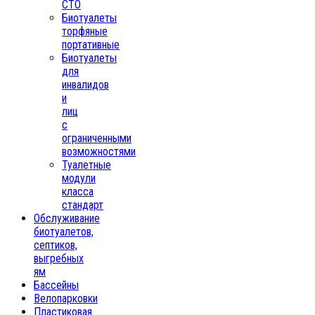
СТО
Биотуалеты
торфяные
портативные
Биотуалеты
для
инвалидов
и
лиц
с
ограниченными
возможностями
Туалетные
модули
класса
стандарт
Обслуживание
биотуалетов,
септиков,
выгребных
ям
Бассейны
Велопарковки
Пластиковая