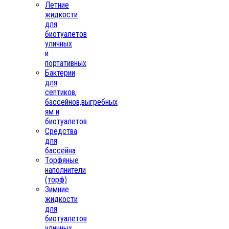
Летние
жидкости
для
биотуалетов
уличных
и
портативных
Бактерии
для
септиков,
бассейнов,выгребных
ям и
биотуалетов
Средства
для
бассейна
Торфяные
наполнители
(торф)
Зимние
жидкости
для
биотуалетов
уличных