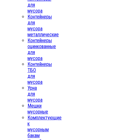
для
мусора
Контейнеры
для
мусора
металлические
Контейнеры
оцинкованные
для
мусора
Контейнеры
ТБО
для
мусора
Урна
для
мусора
Мешки
мусорные
Комплектующие
к
мусорным
бакам