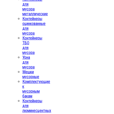
для
мусора
металлические
Контейнеры
оцинкованные
для
мусора
Контейнеры
ТБО
для
мусора
Урна
для
мусора
Мешки
мусорные
Комплектующие
к
мусорным
бакам
Контейнеры
для
люминесцентных