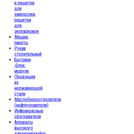
и решетки
для
заморозки,
решетки
для
экопарковок
Мешки,
пакеты
Рукав
строительный
Бытовки
,блок-
модули
Продукция
из
нержавеющей
стали
Маслобензоотделители
(нефтеуловители)
Инфракрасные
обогреватели
Аппараты
высокого
давления(мойки