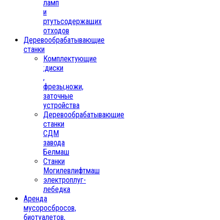
ламп
и
ртутьсодержащих
отходов
Деревообрабатывающие
станки
Комплектующие
:диски
,
фрезы,ножи,
заточные
устройства
Деревообрабатывающие
станки
СДМ
завода
Белмаш
Станки
Могилевлифтмаш
электроплуг-
лебедка
Аренда
мусоросбросов,
биотуалетов,