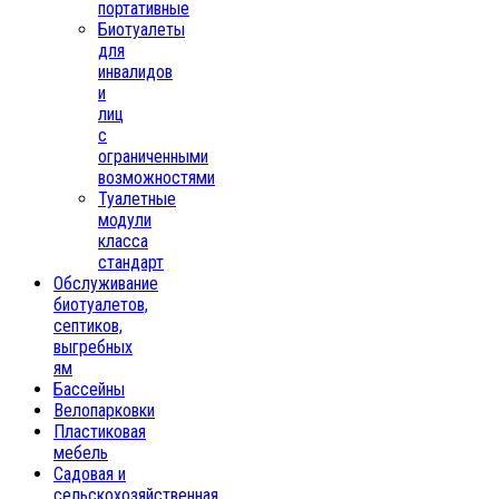
портативные
Биотуалеты
для
инвалидов
и
лиц
с
ограниченными
возможностями
Туалетные
модули
класса
стандарт
Обслуживание
биотуалетов,
септиков,
выгребных
ям
Бассейны
Велопарковки
Пластиковая
мебель
Садовая и
сельскохозяйственная