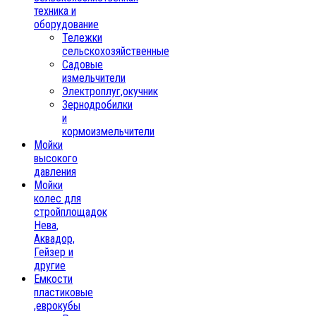
техника и
оборудование
Тележки
сельскохозяйственные
Садовые
измельчители
Электроплуг,окучник
Зернодробилки
и
кормоизмельчители
Мойки
высокого
давления
Мойки
колес для
стройплощадок
Нева,
Аквадор,
Гейзер и
другие
Емкости
пластиковые
,еврокубы