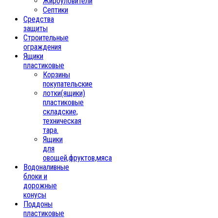
Жироуловители
Септики
Средства
защиты
Строительные
ограждения
Ящики
пластиковые
Корзины
покупательские
лотки(ящики)
пластиковые
складские,
техническая
тара.
Ящики
для
овощей,фруктов,мяса
Водоналивные
блоки и
дорожные
конусы
Поддоны
пластиковые