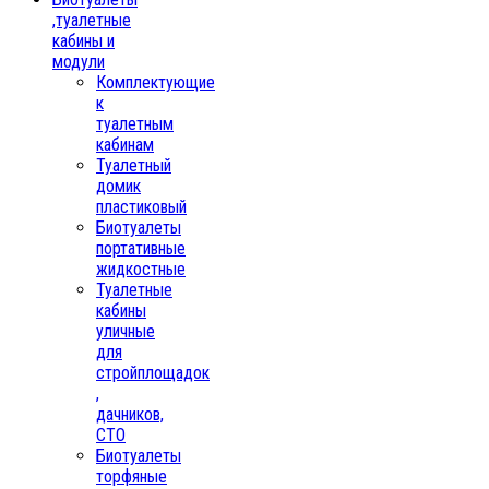
,туалетные
кабины и
модули
Комплектующие
к
туалетным
кабинам
Туалетный
домик
пластиковый
Биотуалеты
портативные
жидкостные
Туалетные
кабины
уличные
для
стройплощадок
,
дачников,
СТО
Биотуалеты
торфяные