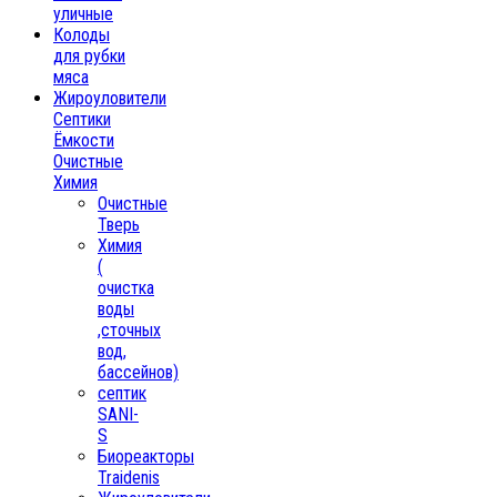
уличные
Колоды
для рубки
мяса
Жироуловители
Септики
Ёмкости
Очистные
Химия
Очистные
Тверь
Химия
(
очистка
воды
,сточных
вод,
бассейнов)
септик
SANI-
S
Биореакторы
Traidenis