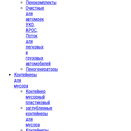
Пенокомплекты
Очистные
для
автомоек
УКО,
АРОС,
Поток
для
легковых
и
грузовых
автомобилей
Пеногенераторы
Контейнеры
для
мусора
Контейнер
мусорный
пластиковый
заглубленные
контейнеры
для
мусора
Контейнеры