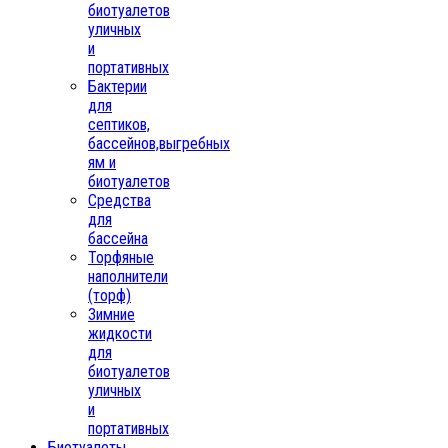
биотуалетов
уличных
и
портативных
Бактерии
для
септиков,
бассейнов,выгребных
ям и
биотуалетов
Средства
для
бассейна
Торфяные
наполнители
(торф)
Зимние
жидкости
для
биотуалетов
уличных
и
портативных
Биотуалеты