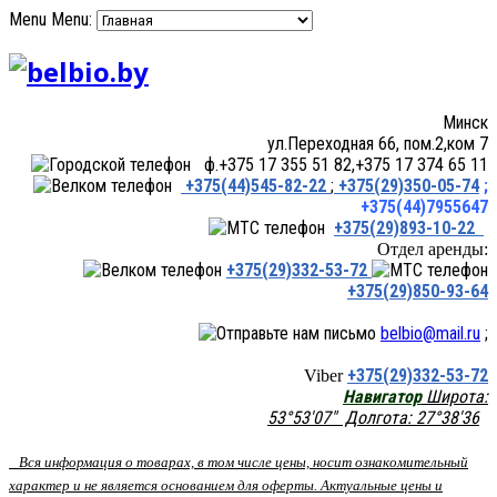
Menu
Menu:
Минск
ул.Переходная 66, пом.2,ком 7
ф.+375 17 355 51 82,+375 17 374 65 11
+375(44)545-82-22
;
+375(29)350-05-74
;
+375(44)7955647
+375(29)893-10-22
Отдел аренды:
+375(29)332-53-72
+375(29)850-93-64
belbio@mail.ru
;
+375(29)332-53-72
Viber
Навигатор
Широта:
53°53'07" Долгота: 27°38'36
Вся информация о товарах, в том числе цены, носит ознакомительный
характер и не является основанием для оферты. Актуальные цены и