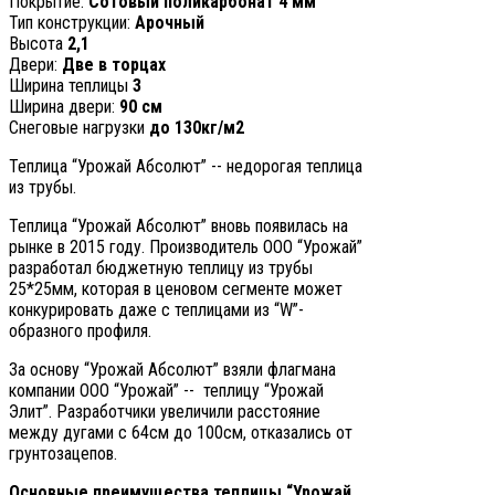
Покрытие:
Сотовый поликарбонат 4 мм
Тип конструкции:
Арочный
Высота
2,1
Двери:
Две в торцах
Ширина теплицы
3
Ширина двери:
90 см
Снеговые нагрузки
до 130кг/м2
Теплица “Урожай Абсолют” -- недорогая теплица
из трубы.
Теплица “Урожай Абсолют” вновь появилась на
рынке в 2015 году. Производитель ООО “Урожай”
разработал бюджетную теплицу из трубы
25*25мм, которая в ценовом сегменте может
конкурировать даже с теплицами из “W”-
образного профиля.
За основу “Урожай Абсолют” взяли флагмана
компании ООО “Урожай” -- теплицу “Урожай
Элит”. Разработчики увеличили расстояние
между дугами с 64см до 100см, отказались от
грунтозацепов.
Основные преимущества теплицы “Урожай