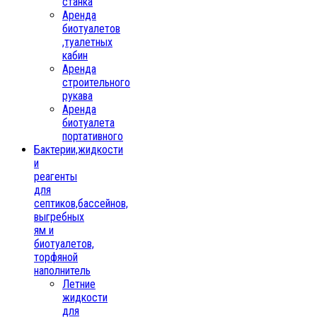
станка
Аренда
биотуалетов
,туалетных
кабин
Аренда
строительного
рукава
Аренда
биотуалета
портативного
Бактерии,жидкости
и
реагенты
для
септиков,бассейнов,
выгребных
ям и
биотуалетов,
торфяной
наполнитель
Летние
жидкости
для