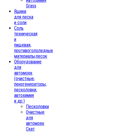
Автохимия
Grass
Ящики
для песка
и соли
Соль
техническая
и
пищевая,
противогололедные
материалы,песок
Oборудование
для
автомоек
(очистные,
пеногенераторы,
песколовки,
автохимия
и др.)
Песколовки
Очистные
для
автомоек
Скат