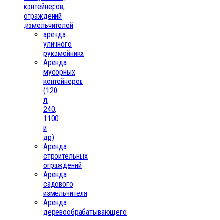
контейнеров,
ограждений
,измельчителей
аренда
уличного
рукомойника
Аренда
мусорных
контейнеров
(120
л,
240,
1100
и
др)
Аренда
строительных
ограждений
Аренда
садового
измельчителя
Аренда
деревообрабатывающего