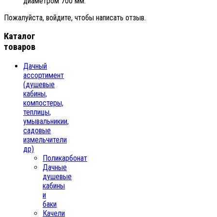
диаметром 700 мм.
Пожалуйста, войдите, чтобы написать отзыв.
Каталог
товаров
Дачный
ассортимент
(душевые
кабины,
компостеры,
теплицы,
умывальникии,
садовые
измельчители
др)
Поликарбонат
Дачные
душевые
кабины
и
баки
Качели