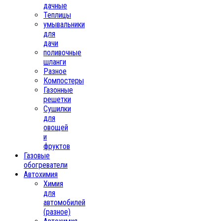
дачные
Теплицы
умывальники
для
дачи
поливочные
шланги
Разное
Компостеры
Газонные
решетки
Сушилки
для
овощей
и
фруктов
Газовые
обогреватели
Автохимия
Химия
для
автомобилей
(разное)