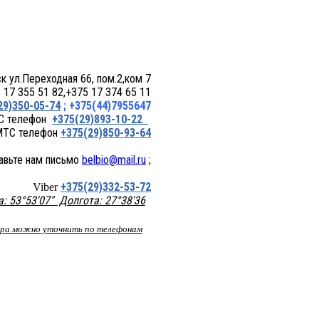
 пом.2,ком 7
17 355 51 82,+375 17 374 65 11
29)350-05-74
; +375(44)7955647
+375(29)893-10-22
+375(29)850-93-64
belbio@mail.ru
;
+375(29)332-53-72
Viber
 53°53'07" Долгота: 27°38'36
вара можно уточнить по телефонам