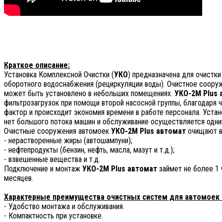
Краткое описание:
Установка Комплексной Очистки (
УКО
) предназначена для очистк
оборотного водоснабжения (рециркуляции воды). Очистное сооруж
может быть установлено в небольших помещениях.
УКО-2M Plus 
фильтрозагрузок при помощи второй насосной группы, благодаря 
фактор и происходит экономия времени в работе персонала. Устан
нет большого потока машин и обслуживание осуществляется од
Очистные сооружения автомоек
УКО-2M Plus автомат
очищают в
- нерастворенные жиры (автошампуни);
- нефтепродукты (бензин, нефть, масла, мазут и т.д.);
- взвешенные вещества и т.д.
Подключение и монтаж
УКО-2M Plus автомат
займет не более 1 
месяцев.
Характерные преимущества очистных систем для автомоек 
- Удобство монтажа и обслуживания.
- Компактность при установке.