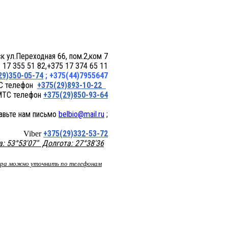
 пом.2,ком 7
17 355 51 82,+375 17 374 65 11
29)350-05-74
; +375(44)7955647
+375(29)893-10-22
+375(29)850-93-64
belbio@mail.ru
;
+375(29)332-53-72
Viber
 53°53'07" Долгота: 27°38'36
вара можно уточнить по телефонам