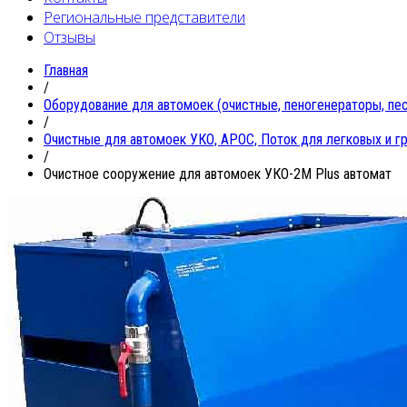
Региональные представители
Отзывы
Главная
/
Oборудование для автомоек (очистные, пеногенераторы, песк
/
Очистные для автомоек УКО, АРОС, Поток для легковых и г
/
Очистное сооружение для автомоек УКО-2M Plus автомат