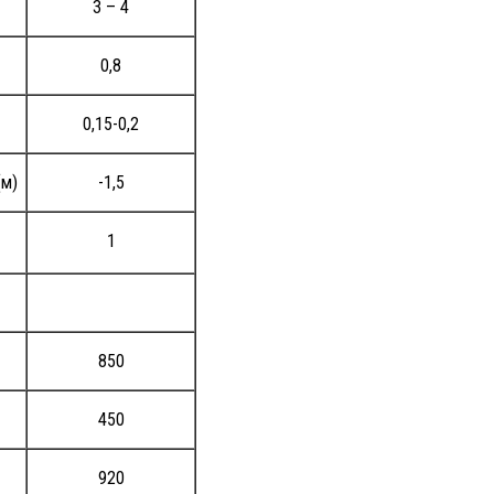
3 – 4
0,8
0,15-0,2
(м)
-1,5
1
850
450
920