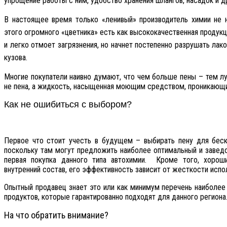
упрощение работы с ним, удобство хранения шлангов, насадок и д
В настоящее время только «ленивый» производитель химии не 
этого огромного «цветника» есть как высококачественная продукц
и легко отмоет загрязнения, но начнет постепенно разрушать ла
кузова.
Многие покупатели наивно думают, что чем больше пены – тем 
не пена, а жидкость, насыщенная моющим средством, проникающи
Как не ошибиться с выбором?
Первое что стоит учесть в будущем – выбирать пену для беск
поскольку там могут предложить наиболее оптимальный и заведо
первая покупка данного типа автохимии. Кроме того, хоро
внутренний состав, его эффективность зависит от жесткости испо
Опытный продавец знает это или как минимум перечень наиболе
продуктов, которые гарантированно подходят для данного региона
На что обратить внимание?