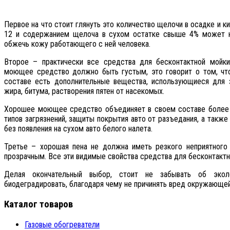
Первое на что стоит глянуть это количество щелочи в осадке и к
12 и содержанием щелоча в сухом остатке свыше 4% может на
обжечь кожу работающего с ней человека.
Второе – практически все средства для бесконтактной мойки
моющее средство должно быть густым, это говорит о том, что
составе есть дополнительные вещества, использующиеся для з
жира, битума, растворения пятен от насекомых.
Хорошее моющее средство объединяет в своем составе более 1
типов загрязнений, защиты покрытия авто от разъедания, а также
без появления на сухом авто белого налета.
Третье – хорошая пена не должна иметь резкого неприятного
прозрачным. Все эти видимые свойства средства для бесконтактн
Делая окончательный выбор, стоит не забывать об экол
биодеградировать, благодаря чему не причинять вред окружающе
Каталог товаров
Газовые обогреватели