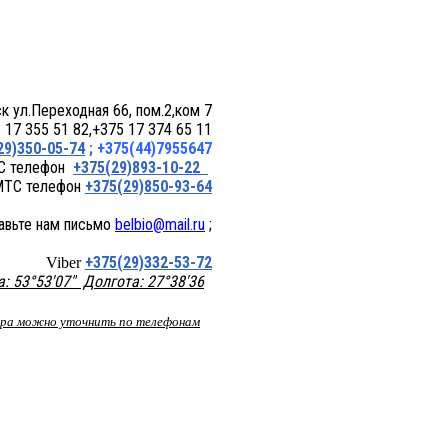
 пом.2,ком 7
17 355 51 82,+375 17 374 65 11
29)350-05-74
; +375(44)7955647
+375(29)893-10-22
+375(29)850-93-64
belbio@mail.ru
;
+375(29)332-53-72
Viber
 53°53'07" Долгота: 27°38'36
вара можно уточнить по телефонам