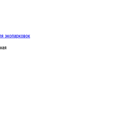
ля экопарковок
ная