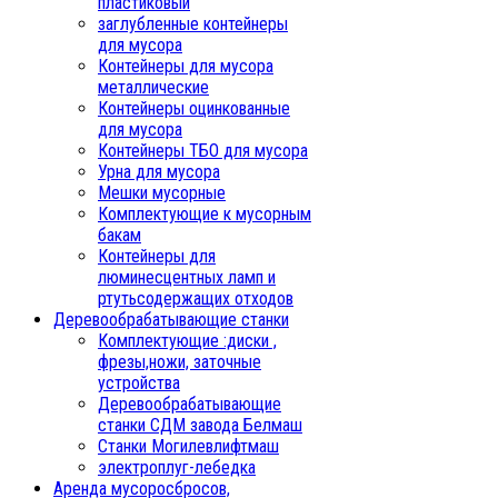
пластиковый
заглубленные контейнеры
для мусора
Контейнеры для мусора
металлические
Контейнеры оцинкованные
для мусора
Контейнеры ТБО для мусора
Урна для мусора
Мешки мусорные
Комплектующие к мусорным
бакам
Контейнеры для
люминесцентных ламп и
ртутьсодержащих отходов
Деревообрабатывающие станки
Комплектующие :диски ,
фрезы,ножи, заточные
устройства
Деревообрабатывающие
станки СДМ завода Белмаш
Станки Могилевлифтмаш
электроплуг-лебедка
Аренда мусоросбросов,