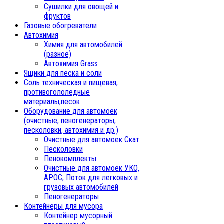
Сушилки для овощей и
фруктов
Газовые обогреватели
Автохимия
Химия для автомобилей
(разное)
Автохимия Grass
Ящики для песка и соли
Соль техническая и пищевая,
противогололедные
материалы,песок
Oборудование для автомоек
(очистные, пеногенераторы,
песколовки, автохимия и др.)
Очистные для автомоек Скат
Песколовки
Пенокомплекты
Очистные для автомоек УКО,
АРОС, Поток для легковых и
грузовых автомобилей
Пеногенераторы
Контейнеры для мусора
Контейнер мусорный