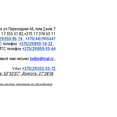
 пом.2,ком 7
17 355 51 82,+375 17 374 65 11
29)350-05-74
; +375(44)7955647
+375(29)893-10-22
+375(29)850-93-64
belbio@mail.ru
;
+375(29)332-53-72
Viber
 53°53'07" Долгота: 27°38'36
вара можно уточнить по телефонам