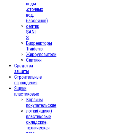
воды
,сточных
вод,
бассейнов)
септик
SANI-
S
Биореакторы
Traidenis
Жироуловители
Септики
Средства
защиты
Строительные
ограждения
Ящики
пластиковые
Корзины
покупательские
лотки(ящики)
пластиковые
складские,
техническая