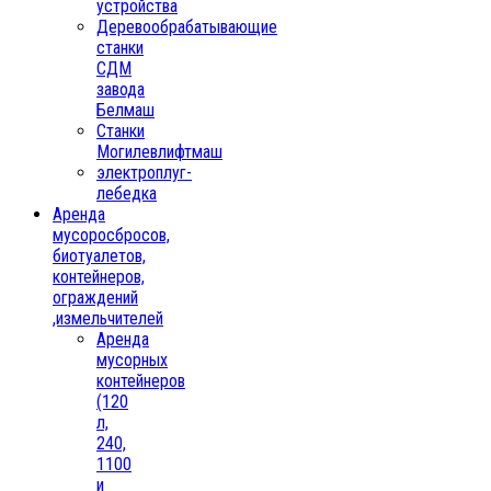
устройства
Деревообрабатывающие
станки
СДМ
завода
Белмаш
Станки
Могилевлифтмаш
электроплуг-
лебедка
Аренда
мусоросбросов,
биотуалетов,
контейнеров,
ограждений
,измельчителей
Аренда
мусорных
контейнеров
(120
л,
240,
1100
и