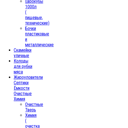
Еврокубы
1000л
(
пищевые,
технические)
Бочки
пластиковые
и
металлические
Скамейки
уличные
Колоды
для рубки
мяса
Жироуловители
Септики
Ёмкости
Очистные
Химия
Очистные
Тверь
Химия
(
очистка