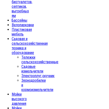
биотуалетов,
септиков,
выгребных
ям
Бассейны
Велопарковки
Пластиковая
мебель
Садовая и
сельскохозяйственная
техника и
оборудование
Тележки
сельскохозяйственные
Садовые
измельчители
Электроплуг,окучник
Зернодробилки
и
кормоизмельчители
Мойки
высокого
давления
Мойки