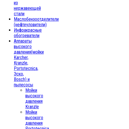
из
нержавеющей
стали
Маслобензоотделители
(нефтеуловители)
Инфракрасные
обогреватели
Аппараты
высокого
давления(мойки
Karcher,
Kranzle,
Portotecnica,
Эско,
Bosch) и
пылесосы
Мойки
высокого
давления
Kranzle
Мойки
высокого
давления
Portotecnica