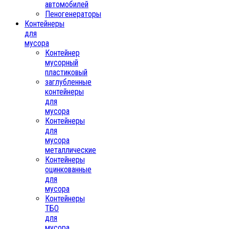
автомобилей
Пеногенераторы
Контейнеры
для
мусора
Контейнер
мусорный
пластиковый
заглубленные
контейнеры
для
мусора
Контейнеры
для
мусора
металлические
Контейнеры
оцинкованные
для
мусора
Контейнеры
ТБО
для
мусора