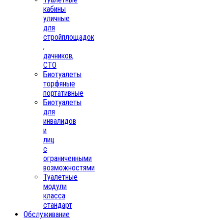
кабины
уличные
для
стройплощадок
,
дачников,
СТО
Биотуалеты
торфяные
портативные
Биотуалеты
для
инвалидов
и
лиц
с
ограниченными
возможностями
Туалетные
модули
класса
стандарт
Обслуживание