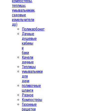
компостеры,
теплицы,
умывальникии,
садовые
измельчители
др)
Поликарбонат
Дачные
душевые
кабины
и
баки
Качели
дачные
Теплицы
умывальники
для
дачи
поливочные
шланги
Разное
Компостеры
Газонные
решетки