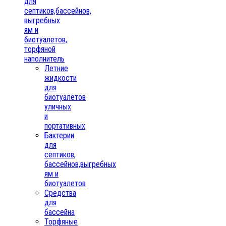
для
септиков,бассейнов,
выгребных
ям и
биотуалетов,
торфяной
наполнитель
Летние
жидкости
для
биотуалетов
уличных
и
портативных
Бактерии
для
септиков,
бассейнов,выгребных
ям и
биотуалетов
Средства
для
бассейна
Торфяные