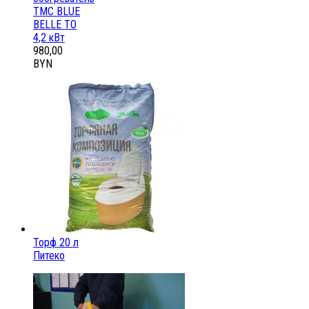
ТМС BLUE
BELLE ТО
4,2 кВт
980,00
BYN
Торф 20 л
Питеко