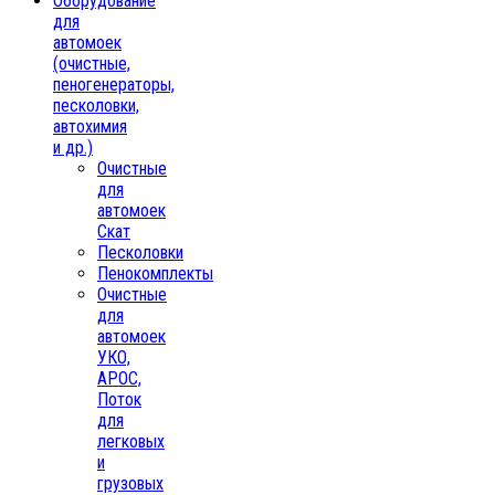
Oборудование
для
автомоек
(очистные,
пеногенераторы,
песколовки,
автохимия
и др.)
Очистные
для
автомоек
Скат
Песколовки
Пенокомплекты
Очистные
для
автомоек
УКО,
АРОС,
Поток
для
легковых
и
грузовых