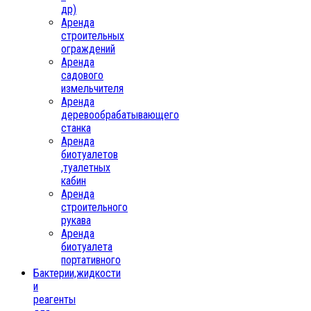
др)
Аренда
строительных
ограждений
Аренда
садового
измельчителя
Аренда
деревообрабатывающего
станка
Аренда
биотуалетов
,туалетных
кабин
Аренда
строительного
рукава
Аренда
биотуалета
портативного
Бактерии,жидкости
и
реагенты