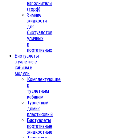
наполнители
(торф)
Зимние
жидкости
для
биотуалетов
уличных
и
портативных
Биотуалеты
,туалетные
кабины и
модули
Комплектующие
к
туалетным
кабинам
Туалетный
домик
пластиковый
Биотуалеты
портативные
жидкостные
Туалетные