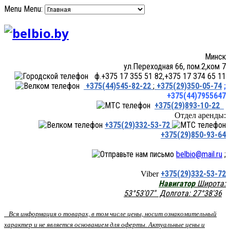
Menu
Menu:
Минск
ул.Переходная 66, пом.2,ком 7
ф.+375 17 355 51 82,+375 17 374 65 11
+375(44)545-82-22
;
+375(29)350-05-74
;
+375(44)7955647
+375(29)893-10-22
Отдел аренды:
+375(29)332-53-72
+375(29)850-93-64
belbio@mail.ru
;
+375(29)332-53-72
Viber
Навигатор
Широта:
53°53'07" Долгота: 27°38'36
Вся информация о товарах, в том числе цены, носит ознакомительный
характер и не является основанием для оферты. Актуальные цены и