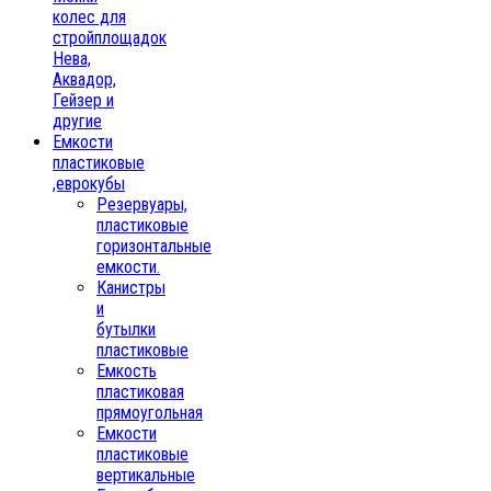
колес для
стройплощадок
Нева,
Аквадор,
Гейзер и
другие
Емкости
пластиковые
,еврокубы
Резервуары,
пластиковые
горизонтальные
емкости.
Канистры
и
бутылки
пластиковые
Емкость
пластиковая
прямоугольная
Емкости
пластиковые
вертикальные