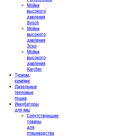
Мойки
высокого
давления
Bosch
Мойки
высокого
давления
Эско
Мойки
высокого
давления
Karcher
Туризм,
кемпинг
Дизельные
тепловые
пушки
Инкубаторы
для яиц
Сопутствующие
товары
для
птицеводства