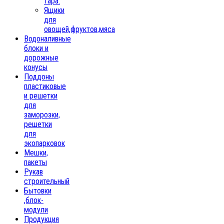
тара.
Ящики
для
овощей,фруктов,мяса
Водоналивные
блоки и
дорожные
конусы
Поддоны
пластиковые
и решетки
для
заморозки,
решетки
для
экопарковок
Мешки,
пакеты
Рукав
строительный
Бытовки
,блок-
модули
Продукция