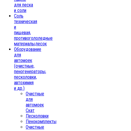
для песка
и соли
Соль
техническая
и
пищевая,
противогололедные
материалы,песок
Oборудование
для
автомоек
(очистные,
пеногенераторы,
песколовки,
автохимия
и др.)
Очистные
для
автомоек
Скат
Песколовки
Пенокомплекты
Очистные