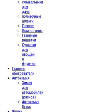
умывальники
для
дачи
поливочные
шланги
Разное
Компостеры
Газонные
решетки
Сушилки
для
овощей
и
фруктов
Газовые
обогреватели
Автохимия
Химия
для
автомобилей
(разное)
Автохимия
Grass
Ящики