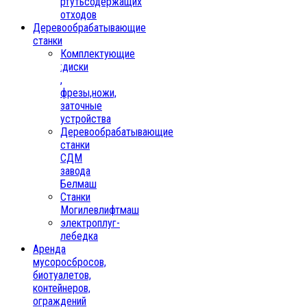
ртутьсодержащих
отходов
Деревообрабатывающие
станки
Комплектующие
:диски
,
фрезы,ножи,
заточные
устройства
Деревообрабатывающие
станки
СДМ
завода
Белмаш
Станки
Могилевлифтмаш
электроплуг-
лебедка
Аренда
мусоросбросов,
биотуалетов,
контейнеров,
ограждений