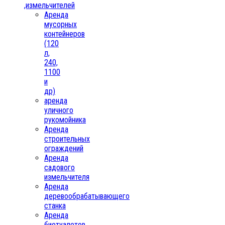
,измельчителей
Аренда
мусорных
контейнеров
(120
л,
240,
1100
и
др)
аренда
уличного
рукомойника
Аренда
строительных
ограждений
Аренда
садового
измельчителя
Аренда
деревообрабатывающего
станка
Аренда
биотуалетов