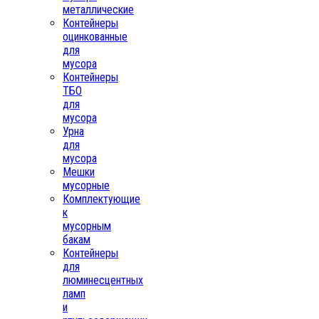
металлические
Контейнеры
оцинкованные
для
мусора
Контейнеры
ТБО
для
мусора
Урна
для
мусора
Мешки
мусорные
Комплектующие
к
мусорным
бакам
Контейнеры
для
люминесцентных
ламп
и