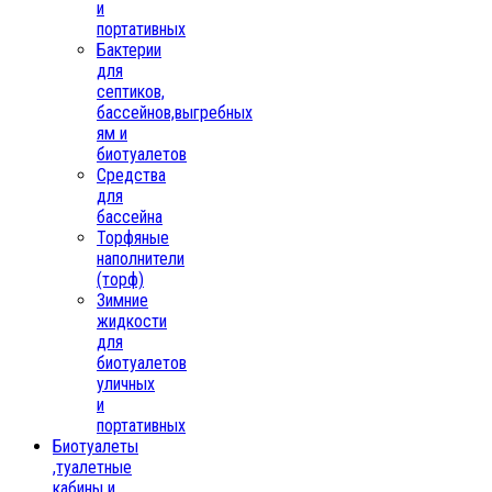
и
портативных
Бактерии
для
септиков,
бассейнов,выгребных
ям и
биотуалетов
Средства
для
бассейна
Торфяные
наполнители
(торф)
Зимние
жидкости
для
биотуалетов
уличных
и
портативных
Биотуалеты
,туалетные
кабины и