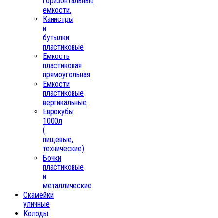
горизонтальные
емкости.
Канистры
и
бутылки
пластиковые
Емкость
пластиковая
прямоугольная
Емкости
пластиковые
вертикальные
Еврокубы
1000л
(
пищевые,
технические)
Бочки
пластиковые
и
металлические
Скамейки
уличные
Колоды