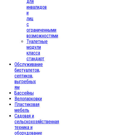
для
инвалидов
и
лиц
с
ограниченными
возможностями
Туалетные
модули
класса
стандарт
Обслуживание
биотуалетов,
септиков,
выгребных
ям
Бассейны
Велопарковки
Пластиковая
мебель
Садовая и
сельскохозяйственная
техника и
оборудование