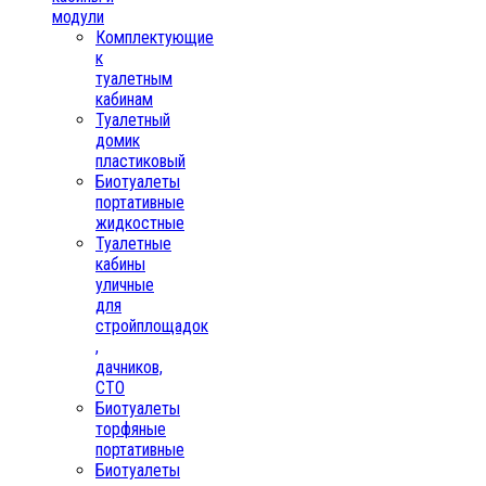
модули
Комплектующие
к
туалетным
кабинам
Туалетный
домик
пластиковый
Биотуалеты
портативные
жидкостные
Туалетные
кабины
уличные
для
стройплощадок
,
дачников,
СТО
Биотуалеты
торфяные
портативные
Биотуалеты