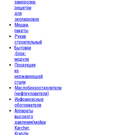
заморозки,
решетки
для
экопарковок
Мешки,
пакеты
Рукав
строительный
Бытовки
,блок-
модули
Продукция
из
нержавеющей
стали
Маслобензоотделители
(нефтеуловители)
Инфракрасные
обогреватели
Аппараты
высокого
давления(мойки
Karcher,
Kranzle,