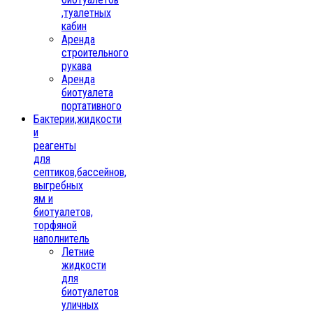
,туалетных
кабин
Аренда
строительного
рукава
Аренда
биотуалета
портативного
Бактерии,жидкости
и
реагенты
для
септиков,бассейнов,
выгребных
ям и
биотуалетов,
торфяной
наполнитель
Летние
жидкости
для
биотуалетов
уличных