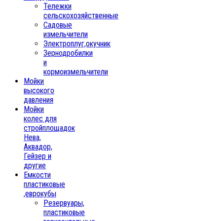
Тележки
сельскохозяйственные
Садовые
измельчители
Электроплуг,окучник
Зернодробилки
и
кормоизмельчители
Мойки
высокого
давления
Мойки
колес для
стройплощадок
Нева,
Аквадор,
Гейзер и
другие
Емкости
пластиковые
,еврокубы
Резервуары,
пластиковые