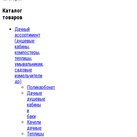
Каталог
товаров
Дачный
ассортимент
(душевые
кабины,
компостеры,
теплицы,
умывальникии,
садовые
измельчители
др)
Поликарбонат
Дачные
душевые
кабины
и
баки
Качели
дачные
Теплицы