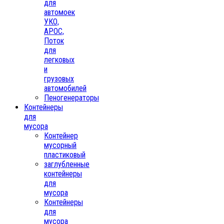
для
автомоек
УКО,
АРОС,
Поток
для
легковых
и
грузовых
автомобилей
Пеногенераторы
Контейнеры
для
мусора
Контейнер
мусорный
пластиковый
заглубленные
контейнеры
для
мусора
Контейнеры
для
мусора