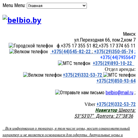
Menu
Menu:
Минск
ул.Переходная 66, пом.2,ком 7
ф.+375 17 355 51 82,+375 17 374 65 11
+375(44)545-82-22
;
+375(29)350-05-74
;
+375(44)7955647
+375(29)893-10-22
Отдел аренды:
+375(29)332-53-72
+375(29)850-93-64
belbio@mail.ru
;
+375(29)332-53-72
Viber
Навигатор
Широта:
53°53'07" Долгота: 27°38'36
Вся информация о товарах, в том числе цены, носит ознакомительный
характер и не является основанием для оферты. Актуальные цены и