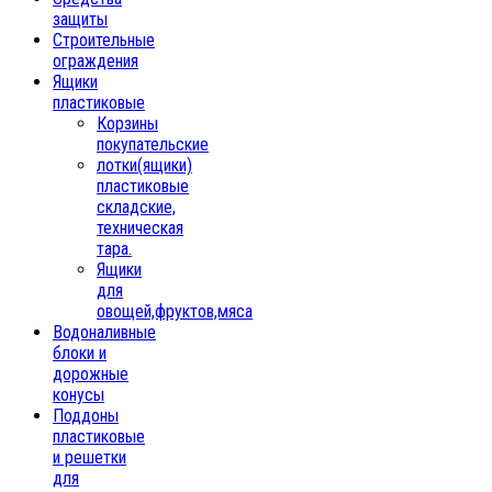
защиты
Строительные
ограждения
Ящики
пластиковые
Корзины
покупательские
лотки(ящики)
пластиковые
складские,
техническая
тара.
Ящики
для
овощей,фруктов,мяса
Водоналивные
блоки и
дорожные
конусы
Поддоны
пластиковые
и решетки
для