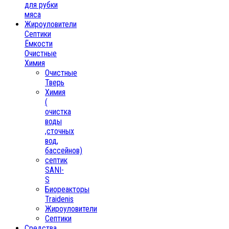
для рубки
мяса
Жироуловители
Септики
Ёмкости
Очистные
Химия
Очистные
Тверь
Химия
(
очистка
воды
,сточных
вод,
бассейнов)
септик
SANI-
S
Биореакторы
Traidenis
Жироуловители
Септики
Средства