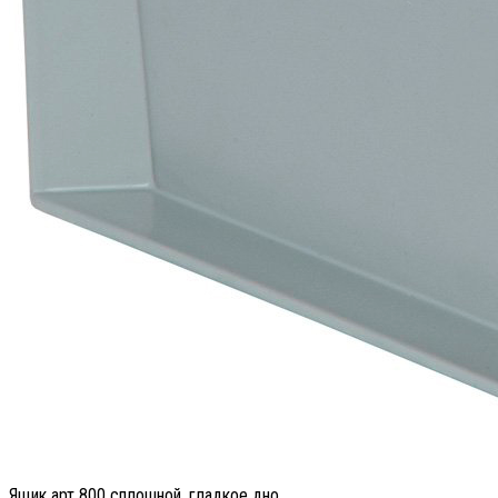
Ящик арт 800 сплошной, гладкое дно