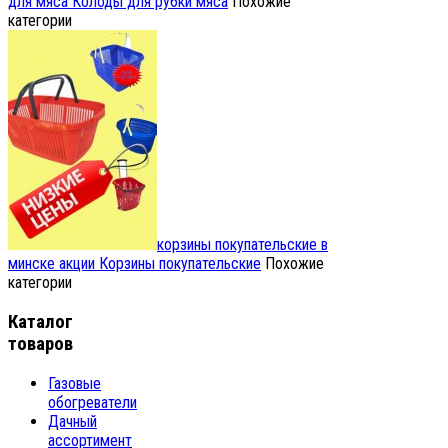
для мяса
Колоды для рубки мяса
Похожие
категории
корзины покупательские в
минске акции
Корзины покупательские
Похожие
категории
Каталог
товаров
Газовые
обогреватели
Дачный
ассортимент