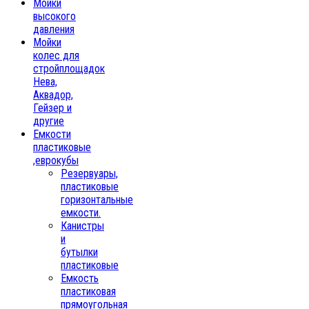
Мойки
высокого
давления
Мойки
колес для
стройплощадок
Нева,
Аквадор,
Гейзер и
другие
Емкости
пластиковые
,еврокубы
Резервуары,
пластиковые
горизонтальные
емкости.
Канистры
и
бутылки
пластиковые
Емкость
пластиковая
прямоугольная