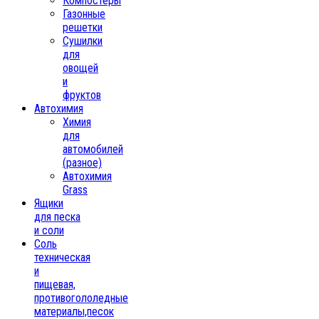
Компостеры
Газонные
решетки
Сушилки
для
овощей
и
фруктов
Автохимия
Химия
для
автомобилей
(разное)
Автохимия
Grass
Ящики
для песка
и соли
Соль
техническая
и
пищевая,
противогололедные
материалы,песок