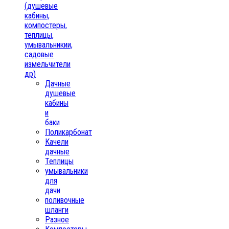
(душевые
кабины,
компостеры,
теплицы,
умывальникии,
садовые
измельчители
др)
Дачные
душевые
кабины
и
баки
Поликарбонат
Качели
дачные
Теплицы
умывальники
для
дачи
поливочные
шланги
Разное