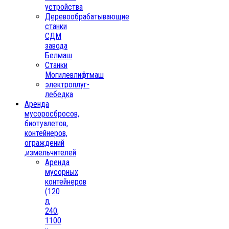
устройства
Деревообрабатывающие
станки
СДМ
завода
Белмаш
Станки
Могилевлифтмаш
электроплуг-
лебедка
Аренда
мусоросбросов,
биотуалетов,
контейнеров,
ограждений
,измельчителей
Аренда
мусорных
контейнеров
(120
л,
240,
1100