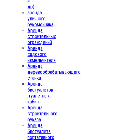
и
др)
аренда
уличного
рукомойника
Аренда
строительных
ограждений
Аренда
садового
измельчителя
Аренда
деревообрабатывающего
станка
Аренда
биотуалетов
,туалетных
кабин
Аренда
строительного
рукава
Аренда
биотуалета
портативного