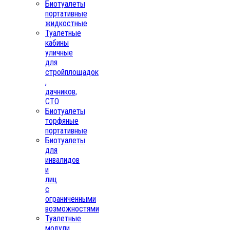
Биотуалеты
портативные
жидкостные
Туалетные
кабины
уличные
для
стройплощадок
,
дачников,
СТО
Биотуалеты
торфяные
портативные
Биотуалеты
для
инвалидов
и
лиц
с
ограниченными
возможностями
Туалетные
модули