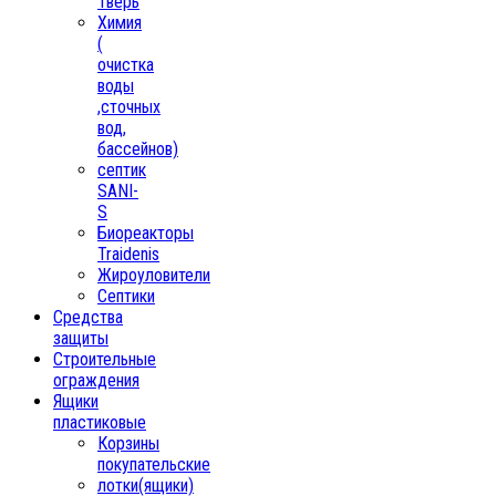
Тверь
Химия
(
очистка
воды
,сточных
вод,
бассейнов)
септик
SANI-
S
Биореакторы
Traidenis
Жироуловители
Септики
Средства
защиты
Строительные
ограждения
Ящики
пластиковые
Корзины
покупательские
лотки(ящики)