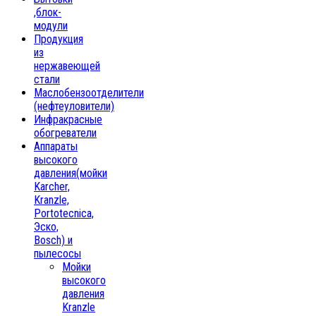
,блок-
модули
Продукция
из
нержавеющей
стали
Маслобензоотделители
(нефтеуловители)
Инфракрасные
обогреватели
Аппараты
высокого
давления(мойки
Karcher,
Kranzle,
Portotecnica,
Эско,
Bosch) и
пылесосы
Мойки
высокого
давления
Kranzle