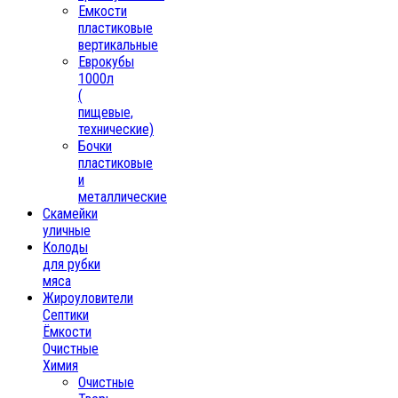
Емкости
пластиковые
вертикальные
Еврокубы
1000л
(
пищевые,
технические)
Бочки
пластиковые
и
металлические
Скамейки
уличные
Колоды
для рубки
мяса
Жироуловители
Септики
Ёмкости
Очистные
Химия
Очистные