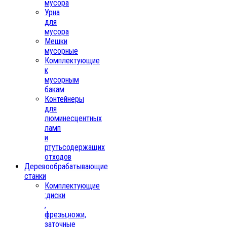
мусора
Урна
для
мусора
Мешки
мусорные
Комплектующие
к
мусорным
бакам
Контейнеры
для
люминесцентных
ламп
и
ртутьсодержащих
отходов
Деревообрабатывающие
станки
Комплектующие
:диски
,
фрезы,ножи,
заточные