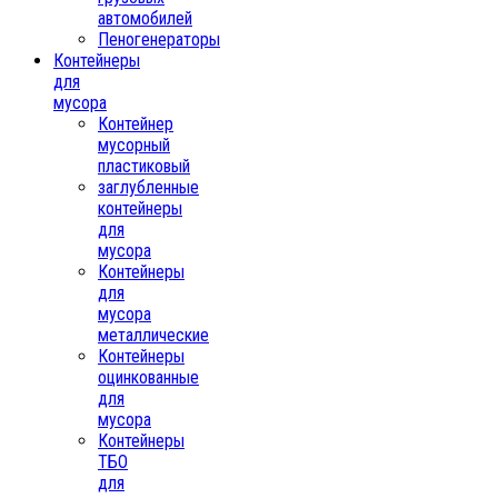
автомобилей
Пеногенераторы
Контейнеры
для
мусора
Контейнер
мусорный
пластиковый
заглубленные
контейнеры
для
мусора
Контейнеры
для
мусора
металлические
Контейнеры
оцинкованные
для
мусора
Контейнеры
ТБО
для