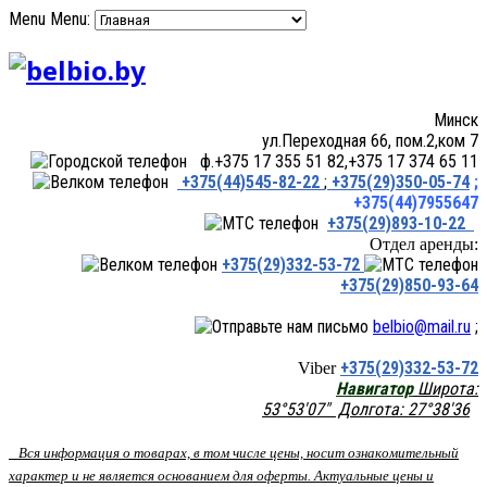
Menu
Menu:
Минск
ул.Переходная 66, пом.2,ком 7
ф.+375 17 355 51 82,+375 17 374 65 11
+375(44)545-82-22
;
+375(29)350-05-74
;
+375(44)7955647
+375(29)893-10-22
Отдел аренды:
+375(29)332-53-72
+375(29)850-93-64
belbio@mail.ru
;
+375(29)332-53-72
Viber
Навигатор
Широта:
53°53'07" Долгота: 27°38'36
Вся информация о товарах, в том числе цены, носит ознакомительный
характер и не является основанием для оферты. Актуальные цены и