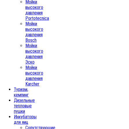
Мойки
высокого
давления
Portotecnica
Мойки
высокого
давления
Bosch
Мойки
высокого
давления
Эско
Мойки
высокого
давления
Karcher
Туризм,
кемпинг
Дизельные
тепловые
пушки
Инкубаторы
для яиц
Сопутствующие