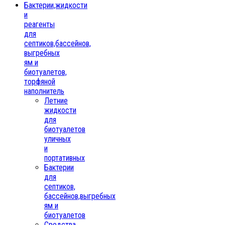
Бактерии,жидкости
и
реагенты
для
септиков,бассейнов,
выгребных
ям и
биотуалетов,
торфяной
наполнитель
Летние
жидкости
для
биотуалетов
уличных
и
портативных
Бактерии
для
септиков,
бассейнов,выгребных
ям и
биотуалетов
Средства