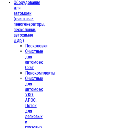
Oборудование
для
автомоек
(очистные,
пеногенераторы,
песколовки,
автохимия
и др.)
Песколовки
Очистные
для
автомоек
Скат
Пенокомплекты
Очистные
для
автомоек
УКО,
АРОС,
Поток
для
легковых
и
грузовых