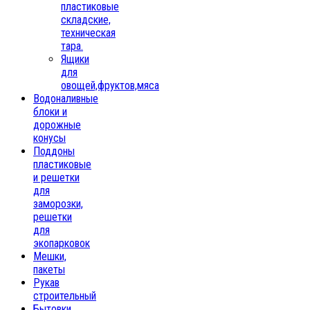
пластиковые
складские,
техническая
тара.
Ящики
для
овощей,фруктов,мяса
Водоналивные
блоки и
дорожные
конусы
Поддоны
пластиковые
и решетки
для
заморозки,
решетки
для
экопарковок
Мешки,
пакеты
Рукав
строительный
Бытовки